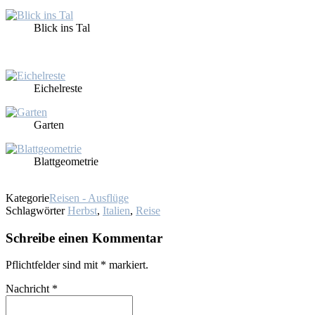
Blick ins Tal
Ei­chel­res­te
Gar­ten
Blatt­geo­me­trie
Kategorie
Reisen - Ausflüge
Schlagwörter
Herbst
,
Italien
,
Reise
Schreibe einen Kommentar
Pflichtfelder sind mit
*
markiert.
Nachricht
*