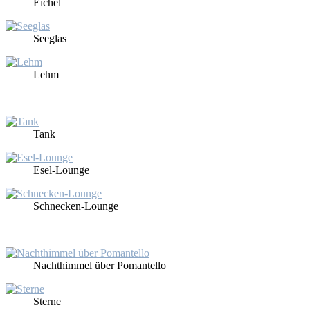
Ei­chel
See­glas
Lehm
Tank
Esel-Lounge
Schne­cken-Lounge
Nacht­him­mel über Po­man­tel­lo
Ster­ne