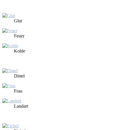
Glut
Feu­er
Koh­le
Dis­tel
Frau
Land­art