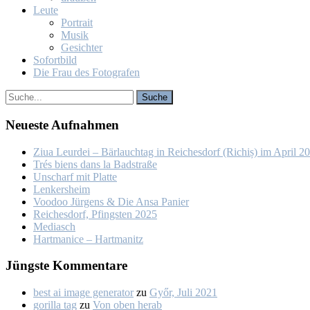
Leu­te
Por­trait
Mu­sik
Ge­sich­ter
So­fort­bild
Die Frau des Fo­to­gra­fen
Neu­es­te Auf­nah­men
Ziua Leur­dei – Bär­lauch­tag in Rei­ches­dorf (Ri­chiș) im April 2
Trés biens dans la Bad­stra­ße
Un­scharf mit Plat­te
Len­kers­heim
Voo­doo Jür­gens & Die An­sa Pa­nier
Rei­ches­dorf, Pfings­ten 2025
Me­dia­sch
Hart­ma­nice – Hart­ma­nitz
Jüngs­te Kom­men­ta­re
best ai image generator
zu
Győr, Ju­li 2021
gorilla tag
zu
Von oben her­ab