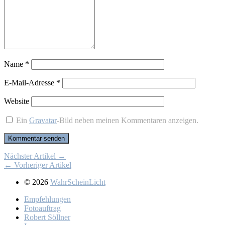
Name
*
E-Mail-Adresse
*
Website
Ein
Gravatar
-Bild neben meinen Kommentaren anzeigen.
Nächster Artikel →
← Vorheriger Artikel
© 2026
WahrScheinLicht
Emp­feh­lun­gen
Fo­to­auf­trag
Ro­bert Söll­ner