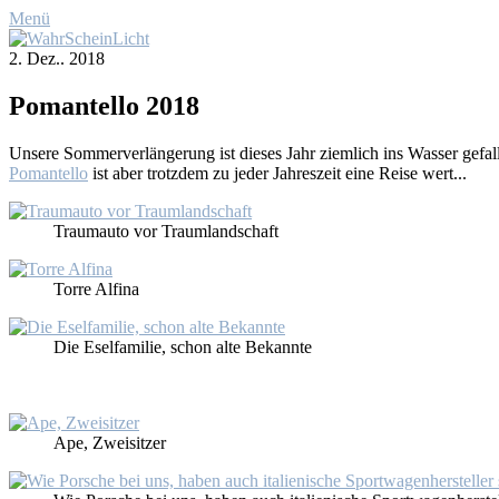
Menü
2. Dez.. 2018
Po­man­tel­lo 2018
Un­se­re Som­mer­ver­län­ge­rung ist die­ses Jahr ziem­lich ins Was­ser ge­fal­
Po­man­tel­lo
ist aber trotz­dem zu je­der Jah­res­zeit ei­ne Rei­se wert...
Traum­au­to vor Traum­land­schaft
Tor­re Al­fi­na
Die Esel­fa­mi­lie, schon al­te Be­kann­te
Ape, Zwei­sit­zer