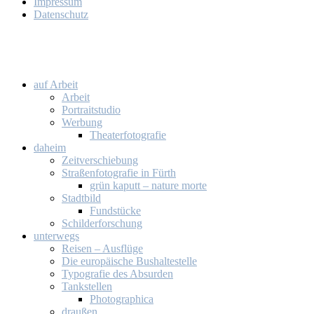
Im­pres­sum
Da­ten­schutz
auf Ar­beit
Ar­beit
Por­trait­stu­dio
Wer­bung
Thea­ter­fo­to­gra­fie
da­heim
Zeit­ver­schie­bung
Stra­ßen­fo­to­gra­fie in Fürth
grün ka­putt – na­tu­re mor­te
Stadt­bild
Fund­stü­cke
Schil­der­for­schung
un­ter­wegs
Rei­sen – Aus­flü­ge
Die eu­ro­päi­sche Bus­hal­te­stel­le
Ty­po­gra­fie des Ab­sur­den
Tank­stel­len
Pho­to­gra­phi­ca
drau­ßen