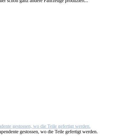
­ler schon ganz an­de­re Fahr­zeu­ge pro­du­ziert...
­pen­den­te ge­stos­sen, wo die Tei­le ge­fer­tigt wer­den.