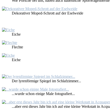
Wie Por­sche bei uns, ha­ben auch ita­lie­ni­sche Sport­wa­gen­her­stel
De­ko­ra­ti­ver Mo­ped-Schrott auf der Esel­wei­de
Ei­che
Flech­te
Ei­che
Der ly­ren­för­mi­ge Spie­gel im Schlaf­zim­mer...
...wur­de schon ei­ni­ge Ma­le fo­to­gra­fiert...
...aber erst die­ses Jahr bin ich auf ei­ne klei­ne Werk­statt in Ac­qua