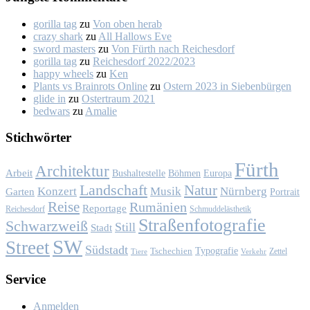
gorilla tag
zu
Von oben her­ab
crazy shark
zu
All Hal­lows Eve
sword masters
zu
Von Fürth nach Rei­ches­dorf
gorilla tag
zu
Rei­ches­dorf 2022/2023
happy wheels
zu
Ken
Plants vs Brainrots Online
zu
Os­tern 2023 in Sie­ben­bür­gen
glide in
zu
Os­ter­traum 2021
bedwars
zu
Ama­lie
Stich­wör­ter
Fürth
Architektur
Arbeit
Bushaltestelle
Böhmen
Europa
Landschaft
Natur
Konzert
Musik
Nürnberg
Garten
Portrait
Reise
Rumänien
Reportage
Reichesdorf
Schmuddelästhetik
Straßenfotografie
Schwarzweiß
Still
Stadt
SW
Street
Südstadt
Typografie
Tschechien
Zettel
Verkehr
Tiere
Ser­vice
Anmelden