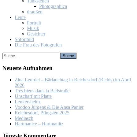
Tank­stel­len
Pho­to­gra­phi­ca
drau­ßen
Leu­te
Por­trait
Mu­sik
Ge­sich­ter
So­fort­bild
Die Frau des Fo­to­gra­fen
Neu­es­te Auf­nah­men
Ziua Leur­dei – Bär­lauch­tag in Rei­ches­dorf (Ri­chiș) im April
2026
Trés biens dans la Bad­stra­ße
Un­scharf mit Plat­te
Len­kers­heim
Voo­doo Jür­gens & Die An­sa Pa­nier
Rei­ches­dorf, Pfings­ten 2025
Me­dia­sch
Hart­ma­nice – Hart­ma­nitz
Jüngs­te Kom­men­ta­re