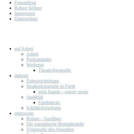
Fo­to­auf­trag
Ro­bert Söll­ner
Im­pres­sum
Da­ten­schutz
auf Ar­beit
Ar­beit
Por­trait­stu­dio
Wer­bung
Thea­ter­fo­to­gra­fie
da­heim
Zeit­ver­schie­bung
Stra­ßen­fo­to­gra­fie in Fürth
grün ka­putt – na­tu­re mor­te
Stadt­bild
Fund­stü­cke
Schil­der­for­schung
un­ter­wegs
Rei­sen – Aus­flü­ge
Die eu­ro­päi­sche Bus­hal­te­stel­le
Ty­po­gra­fie des Ab­sur­den