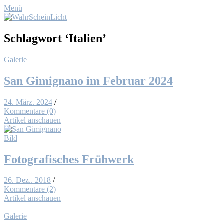
Menü
Schlagwort
‘Italien’
Galerie
San Gi­migna­no im Fe­bru­ar 2024
24. März. 2024
/
Kommentare (0)
Artikel anschauen
Bild
Fo­to­gra­fi­sches Früh­werk
26. Dez.. 2018
/
Kommentare (2)
Artikel anschauen
Galerie