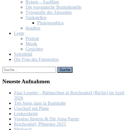
Rei­sen – Aus­flü­ge
Die eu­ro­päi­sche Bus­hal­te­stel­le
Ty­po­gra­fie des Ab­sur­den
Tank­stel­len
Pho­to­gra­phi­ca
drau­ßen
Leu­te
Por­trait
Mu­sik
Ge­sich­ter
So­fort­bild
Die Frau des Fo­to­gra­fen
Neu­es­te Auf­nah­men
Ziua Leur­dei – Bär­lauch­tag in Rei­ches­dorf (Ri­chiș) im April
2026
Trés biens dans la Bad­stra­ße
Un­scharf mit Plat­te
Len­kers­heim
Voo­doo Jür­gens & Die An­sa Pa­nier
Rei­ches­dorf, Pfings­ten 2025
Me­dia­sch