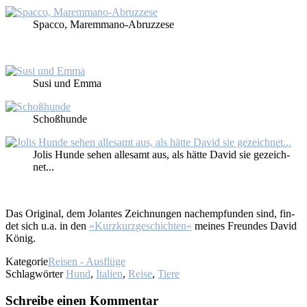
Spac­co, Ma­rem­ma­no-Abruz­ze­se
Su­si und Em­ma
Schoß­hun­de
Jo­lis Hun­de se­hen al­le­samt aus, als hät­te Da­vid sie ge­zeich­
net...
Das Ori­gi­nal, dem Jo­lan­tes Zeich­nun­gen nach­emp­fun­den sind, fin­
det sich u.a. in den
»Kurz­kurz­ge­schich­ten«
mei­nes Freun­des Da­vid
Kö­nig.
Kategorie
Reisen - Ausflüge
Schlagwörter
Hund
,
Italien
,
Reise
,
Tiere
Schreibe einen Kommentar