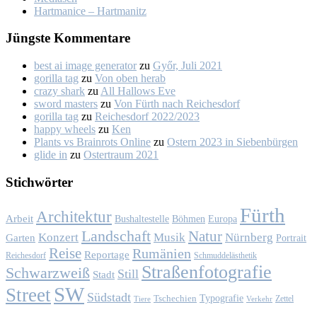
Hart­ma­nice – Hart­ma­nitz
Jüngs­te Kom­men­ta­re
best ai image generator
zu
Győr, Ju­li 2021
gorilla tag
zu
Von oben her­ab
crazy shark
zu
All Hal­lows Eve
sword masters
zu
Von Fürth nach Rei­ches­dorf
gorilla tag
zu
Rei­ches­dorf 2022/2023
happy wheels
zu
Ken
Plants vs Brainrots Online
zu
Os­tern 2023 in Sie­ben­bür­gen
glide in
zu
Os­ter­traum 2021
Stich­wör­ter
Fürth
Architektur
Arbeit
Bushaltestelle
Böhmen
Europa
Landschaft
Natur
Konzert
Musik
Nürnberg
Garten
Portrait
Reise
Rumänien
Reportage
Reichesdorf
Schmuddelästhetik
Straßenfotografie
Schwarzweiß
Still
Stadt
SW
Street
Südstadt
Typografie
Tschechien
Zettel
Verkehr
Tiere