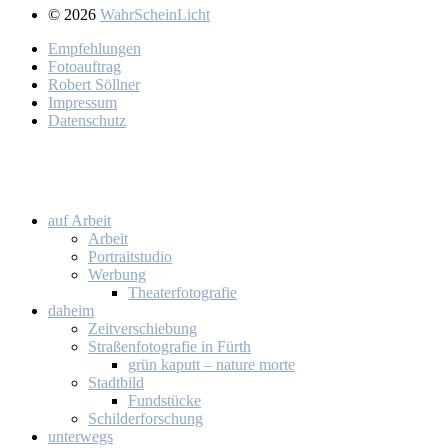
© 2026
WahrScheinLicht
Emp­feh­lun­gen
Fo­to­auf­trag
Ro­bert Söll­ner
Im­pres­sum
Da­ten­schutz
auf Ar­beit
Ar­beit
Por­trait­stu­dio
Wer­bung
Thea­ter­fo­to­gra­fie
da­heim
Zeit­ver­schie­bung
Stra­ßen­fo­to­gra­fie in Fürth
grün ka­putt – na­tu­re mor­te
Stadt­bild
Fund­stü­cke
Schil­der­for­schung
un­ter­wegs