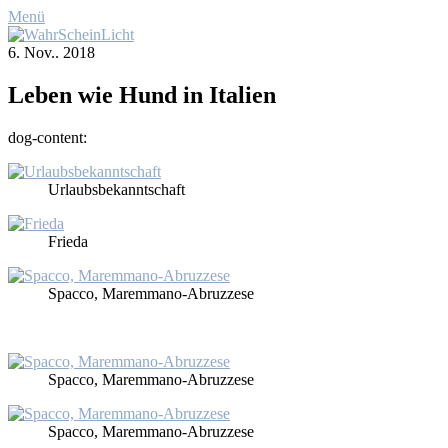
Menü
6. Nov.. 2018
Le­ben wie Hund in Ita­li­en
dog-con­tent:
Ur­laubs­be­kannt­schaft
Frie­da
Spac­co, Ma­rem­ma­no-Abruz­ze­se
Spac­co, Ma­rem­ma­no-Abruz­ze­se
Spac­co, Ma­rem­ma­no-Abruz­ze­se