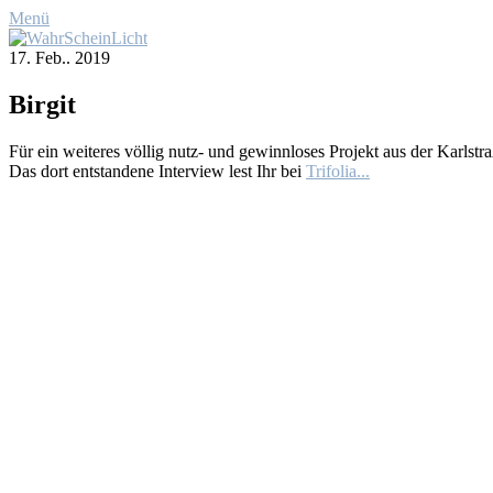
Menü
17. Feb.. 2019
Bir­git
Für ein wei­te­res völ­lig nutz- und ge­winn­lo­ses Pro­jekt aus der Karl­stra
Das dort ent­stan­de­ne In­ter­view lest Ihr bei
Trif­o­lia...