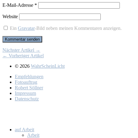
E-Mail-Adresse
*
Website
Ein
Gravatar
-Bild neben meinen Kommentaren anzeigen.
Nächster Artikel →
← Vorheriger Artikel
© 2026
WahrScheinLicht
Emp­feh­lun­gen
Fo­to­auf­trag
Ro­bert Söll­ner
Im­pres­sum
Da­ten­schutz
auf Ar­beit
Ar­beit