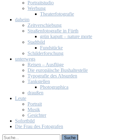
Por­trait­stu­dio
Wer­bung
Thea­ter­fo­to­gra­fie
da­heim
Zeit­ver­schie­bung
Stra­ßen­fo­to­gra­fie in Fürth
grün ka­putt – na­tu­re mor­te
Stadt­bild
Fund­stü­cke
Schil­der­for­schung
un­ter­wegs
Rei­sen – Aus­flü­ge
Die eu­ro­päi­sche Bus­hal­te­stel­le
Ty­po­gra­fie des Ab­sur­den
Tank­stel­len
Pho­to­gra­phi­ca
drau­ßen
Leu­te
Por­trait
Mu­sik
Ge­sich­ter
So­fort­bild
Die Frau des Fo­to­gra­fen