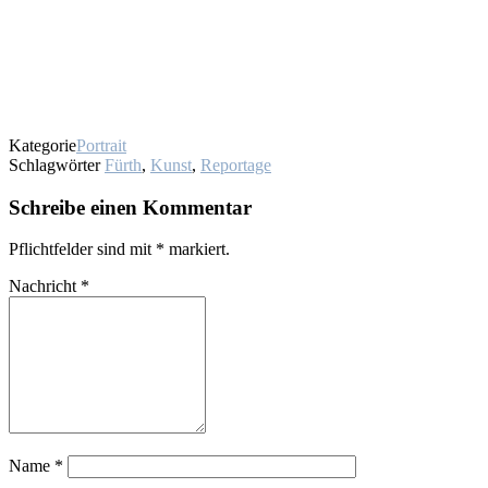
Kategorie
Portrait
Schlagwörter
Fürth
,
Kunst
,
Reportage
Schreibe einen Kommentar
Pflichtfelder sind mit
*
markiert.
Nachricht
*
Name
*