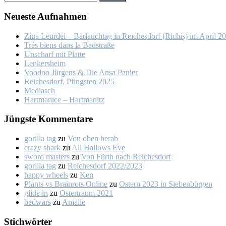
Neu­es­te Auf­nah­men
Ziua Leur­dei – Bär­lauch­tag in Rei­ches­dorf (Ri­chiș) im April 2
Trés biens dans la Bad­stra­ße
Un­scharf mit Plat­te
Len­kers­heim
Voo­doo Jür­gens & Die An­sa Pa­nier
Rei­ches­dorf, Pfings­ten 2025
Me­dia­sch
Hart­ma­nice – Hart­ma­nitz
Jüngs­te Kom­men­ta­re
gorilla tag
zu
Von oben her­ab
crazy shark
zu
All Hal­lows Eve
sword masters
zu
Von Fürth nach Rei­ches­dorf
gorilla tag
zu
Rei­ches­dorf 2022/2023
happy wheels
zu
Ken
Plants vs Brainrots Online
zu
Os­tern 2023 in Sie­ben­bür­gen
glide in
zu
Os­ter­traum 2021
bedwars
zu
Ama­lie
Stich­wör­ter