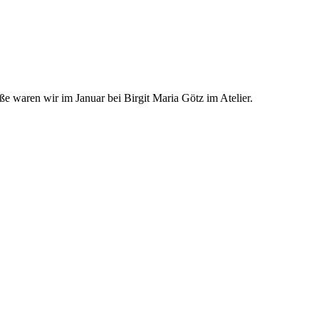
­ße wa­ren wir im Ja­nu­ar bei Bir­git Ma­ria Götz im Ate­lier.