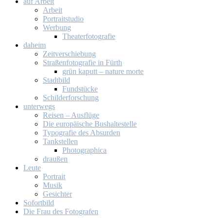
auf Ar­beit
Ar­beit
Por­trait­stu­dio
Wer­bung
Thea­ter­fo­to­gra­fie
da­heim
Zeit­ver­schie­bung
Stra­ßen­fo­to­gra­fie in Fürth
grün ka­putt – na­tu­re mor­te
Stadt­bild
Fund­stü­cke
Schil­der­for­schung
un­ter­wegs
Rei­sen – Aus­flü­ge
Die eu­ro­päi­sche Bus­hal­te­stel­le
Ty­po­gra­fie des Ab­sur­den
Tank­stel­len
Pho­to­gra­phi­ca
drau­ßen
Leu­te
Por­trait
Mu­sik
Ge­sich­ter
So­fort­bild
Die Frau des Fo­to­gra­fen