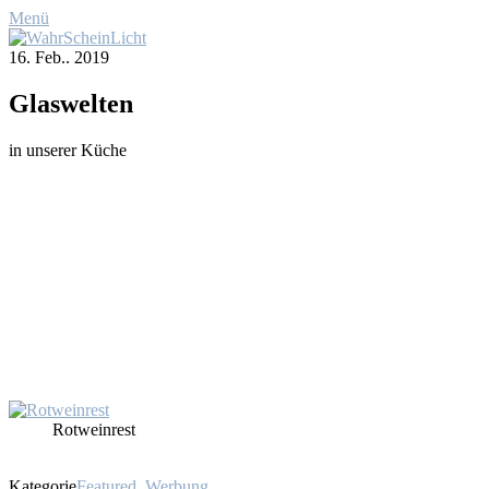
Menü
16. Feb.. 2019
Glas­wel­ten
in un­se­rer Kü­che
Rot­wein­rest
Kategorie
Featured
,
Werbung