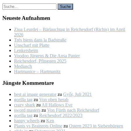
Neu­es­te Auf­nah­men
Ziua Leur­dei – Bär­lauch­tag in Rei­ches­dorf (Ri­chiș) im April
2026
Trés biens dans la Bad­stra­ße
Un­scharf mit Plat­te
Len­kers­heim
Voo­doo Jür­gens & Die An­sa Pa­nier
Rei­ches­dorf, Pfings­ten 2025
Me­dia­sch
Hart­ma­nice – Hart­ma­nitz
Jüngs­te Kom­men­ta­re
best ai image generator
zu
Győr, Ju­li 2021
gorilla tag
zu
Von oben her­ab
crazy shark
zu
All Hal­lows Eve
sword masters
zu
Von Fürth nach Rei­ches­dorf
gorilla tag
zu
Rei­ches­dorf 2022/2023
happy wheels
zu
Ken
Plants vs Brainrots Online
zu
Os­tern 2023 in Sie­ben­bür­gen