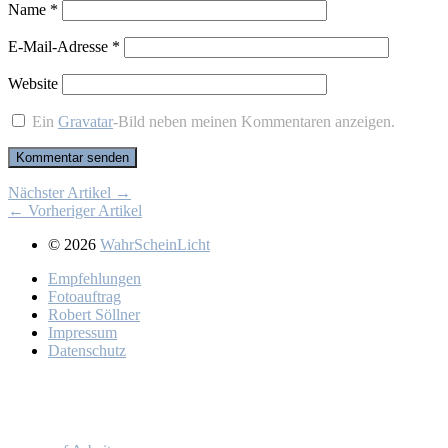
Name
*
E-Mail-Adresse
*
Website
Ein
Gravatar
-Bild neben meinen Kommentaren anzeigen.
Nächster Artikel →
← Vorheriger Artikel
© 2026
WahrScheinLicht
Emp­feh­lun­gen
Fo­to­auf­trag
Ro­bert Söll­ner
Im­pres­sum
Da­ten­schutz