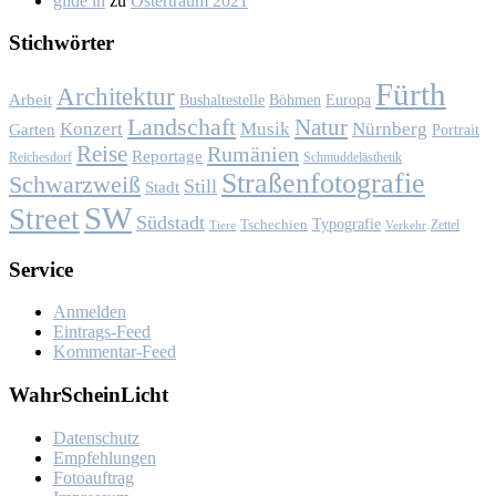
glide in
zu
Os­ter­traum 2021
Stich­wör­ter
Fürth
Architektur
Arbeit
Bushaltestelle
Böhmen
Europa
Landschaft
Natur
Konzert
Musik
Nürnberg
Garten
Portrait
Reise
Rumänien
Reportage
Reichesdorf
Schmuddelästhetik
Straßenfotografie
Schwarzweiß
Still
Stadt
SW
Street
Südstadt
Typografie
Tschechien
Zettel
Verkehr
Tiere
Ser­vice
Anmelden
Eintrags-Feed
Kommentar-Feed
Wahr­Schein­Licht
Da­ten­schutz
Emp­feh­lun­gen
Fo­to­auf­trag