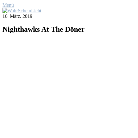
Menü
16. März. 2019
Night­hawks At The Dö­ner