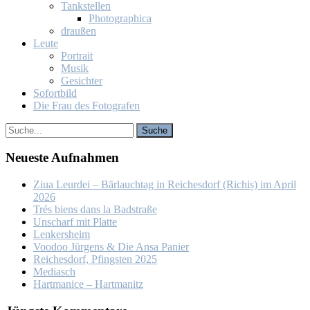
Tank­stel­len
Pho­to­gra­phi­ca
drau­ßen
Leu­te
Por­trait
Mu­sik
Ge­sich­ter
So­fort­bild
Die Frau des Fo­to­gra­fen
Neu­es­te Auf­nah­men
Ziua Leur­dei – Bär­lauch­tag in Rei­ches­dorf (Ri­chiș) im April
2026
Trés biens dans la Bad­stra­ße
Un­scharf mit Plat­te
Len­kers­heim
Voo­doo Jür­gens & Die An­sa Pa­nier
Rei­ches­dorf, Pfings­ten 2025
Me­dia­sch
Hart­ma­nice – Hart­ma­nitz