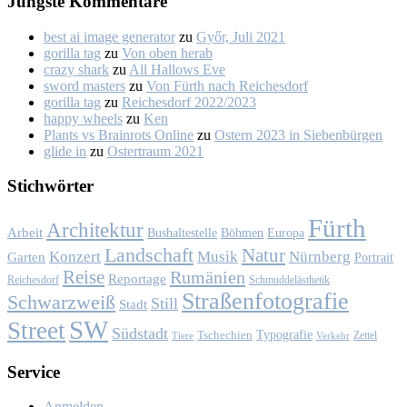
Jüngs­te Kom­men­ta­re
best ai image generator
zu
Győr, Ju­li 2021
gorilla tag
zu
Von oben her­ab
crazy shark
zu
All Hal­lows Eve
sword masters
zu
Von Fürth nach Rei­ches­dorf
gorilla tag
zu
Rei­ches­dorf 2022/2023
happy wheels
zu
Ken
Plants vs Brainrots Online
zu
Os­tern 2023 in Sie­ben­bür­gen
glide in
zu
Os­ter­traum 2021
Stich­wör­ter
Fürth
Architektur
Arbeit
Bushaltestelle
Böhmen
Europa
Landschaft
Natur
Konzert
Musik
Nürnberg
Garten
Portrait
Reise
Rumänien
Reportage
Reichesdorf
Schmuddelästhetik
Straßenfotografie
Schwarzweiß
Still
Stadt
SW
Street
Südstadt
Typografie
Tschechien
Zettel
Verkehr
Tiere
Ser­vice
Anmelden