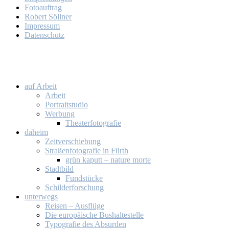
Fo­to­auf­trag
Ro­bert Söll­ner
Im­pres­sum
Da­ten­schutz
auf Ar­beit
Ar­beit
Por­trait­stu­dio
Wer­bung
Thea­ter­fo­to­gra­fie
da­heim
Zeit­ver­schie­bung
Stra­ßen­fo­to­gra­fie in Fürth
grün ka­putt – na­tu­re mor­te
Stadt­bild
Fund­stü­cke
Schil­der­for­schung
un­ter­wegs
Rei­sen – Aus­flü­ge
Die eu­ro­päi­sche Bus­hal­te­stel­le
Ty­po­gra­fie des Ab­sur­den