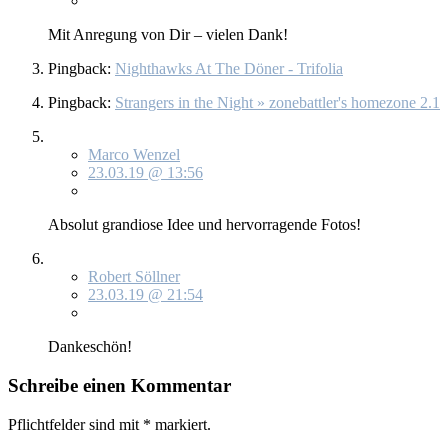
Mit An­re­gung von Dir – vie­len Dank!
Pingback:
Nighthawks At The Döner - Trifolia
Pingback:
Strangers in the Night » zonebattler's homezone 2.1
Marco Wenzel
23.03.19 @ 13:56
Ab­so­lut gran­dio­se Idee und her­vor­ra­gen­de Fo­tos!
Robert Söllner
23.03.19 @ 21:54
Dan­ke­schön!
Schreibe einen Kommentar
Pflichtfelder sind mit
*
markiert.