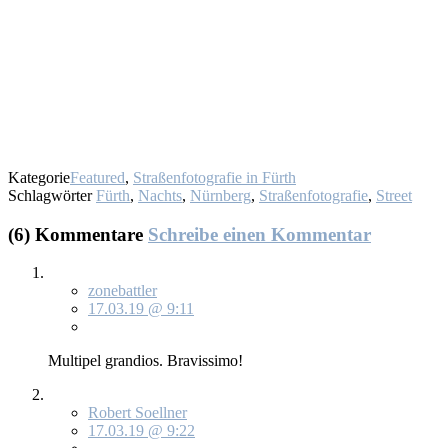
Kategorie
Featured
,
Straßenfotografie in Fürth
Schlagwörter
Fürth
,
Nachts
,
Nürnberg
,
Straßenfotografie
,
Street
(6) Kommentare
Schreibe einen Kommentar
zonebattler
17.03.19 @ 9:11
Mul­ti­pel gran­di­os. Bra­vis­si­mo!
Robert Soellner
17.03.19 @ 9:22