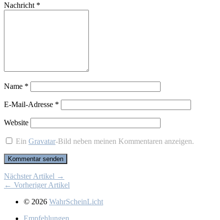
Nachricht
*
Name
*
E-Mail-Adresse
*
Website
Ein
Gravatar
-Bild neben meinen Kommentaren anzeigen.
Nächster Artikel →
← Vorheriger Artikel
© 2026
WahrScheinLicht
Emp­feh­lun­gen