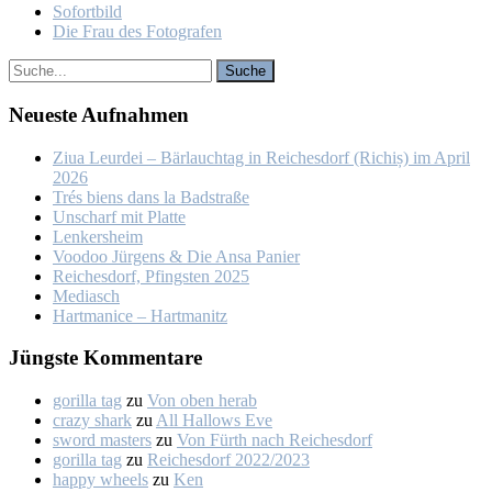
So­fort­bild
Die Frau des Fo­to­gra­fen
Neu­es­te Auf­nah­men
Ziua Leur­dei – Bär­lauch­tag in Rei­ches­dorf (Ri­chiș) im April
2026
Trés biens dans la Bad­stra­ße
Un­scharf mit Plat­te
Len­kers­heim
Voo­doo Jür­gens & Die An­sa Pa­nier
Rei­ches­dorf, Pfings­ten 2025
Me­dia­sch
Hart­ma­nice – Hart­ma­nitz
Jüngs­te Kom­men­ta­re
gorilla tag
zu
Von oben her­ab
crazy shark
zu
All Hal­lows Eve
sword masters
zu
Von Fürth nach Rei­ches­dorf
gorilla tag
zu
Rei­ches­dorf 2022/2023
happy wheels
zu
Ken