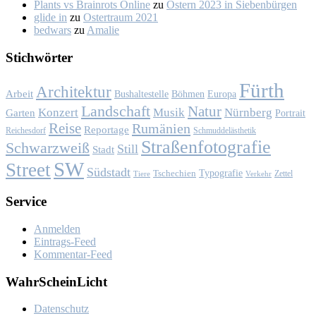
Plants vs Brainrots Online
zu
Os­tern 2023 in Sie­ben­bür­gen
glide in
zu
Os­ter­traum 2021
bedwars
zu
Ama­lie
Stich­wör­ter
Fürth
Architektur
Arbeit
Bushaltestelle
Böhmen
Europa
Landschaft
Natur
Konzert
Musik
Nürnberg
Garten
Portrait
Reise
Rumänien
Reportage
Reichesdorf
Schmuddelästhetik
Straßenfotografie
Schwarzweiß
Still
Stadt
SW
Street
Südstadt
Typografie
Tschechien
Zettel
Verkehr
Tiere
Ser­vice
Anmelden
Eintrags-Feed
Kommentar-Feed
Wahr­Schein­Licht
Da­ten­schutz