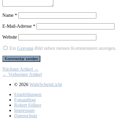
Name
*
E-Mail-Adresse
*
Website
Ein
Gravatar
-Bild neben meinen Kommentaren anzeigen.
Nächster Artikel →
← Vorheriger Artikel
© 2026
WahrScheinLicht
Emp­feh­lun­gen
Fo­to­auf­trag
Ro­bert Söll­ner
Im­pres­sum
Da­ten­schutz