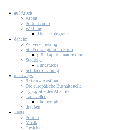
auf Ar­beit
Ar­beit
Por­trait­stu­dio
Wer­bung
Thea­ter­fo­to­gra­fie
da­heim
Zeit­ver­schie­bung
Stra­ßen­fo­to­gra­fie in Fürth
grün ka­putt – na­tu­re mor­te
Stadt­bild
Fund­stü­cke
Schil­der­for­schung
un­ter­wegs
Rei­sen – Aus­flü­ge
Die eu­ro­päi­sche Bus­hal­te­stel­le
Ty­po­gra­fie des Ab­sur­den
Tank­stel­len
Pho­to­gra­phi­ca
drau­ßen
Leu­te
Por­trait
Mu­sik
Ge­sich­ter