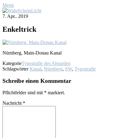
Menü
7. Apr.. 2019
En­kel­trick
Nürn­berg, Main-Do­nau Ka­nal
Kategorie
Typografie des Absurden
Schlagwörter
Kanal
,
Nürnberg
,
SW
,
Typografie
Schreibe einen Kommentar
Pflichtfelder sind mit
*
markiert.
Nachricht
*