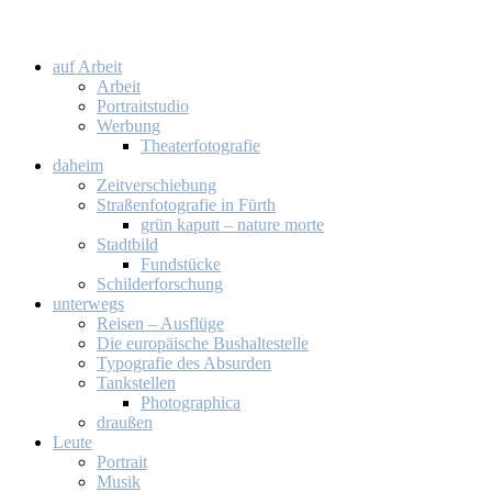
auf Ar­beit
Ar­beit
Por­trait­stu­dio
Wer­bung
Thea­ter­fo­to­gra­fie
da­heim
Zeit­ver­schie­bung
Stra­ßen­fo­to­gra­fie in Fürth
grün ka­putt – na­tu­re mor­te
Stadt­bild
Fund­stü­cke
Schil­der­for­schung
un­ter­wegs
Rei­sen – Aus­flü­ge
Die eu­ro­päi­sche Bus­hal­te­stel­le
Ty­po­gra­fie des Ab­sur­den
Tank­stel­len
Pho­to­gra­phi­ca
drau­ßen
Leu­te
Por­trait
Mu­sik