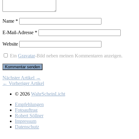
Name
*
E-Mail-Adresse
*
Website
Ein
Gravatar
-Bild neben meinen Kommentaren anzeigen.
Nächster Artikel →
← Vorheriger Artikel
© 2026
WahrScheinLicht
Emp­feh­lun­gen
Fo­to­auf­trag
Ro­bert Söll­ner
Im­pres­sum
Da­ten­schutz