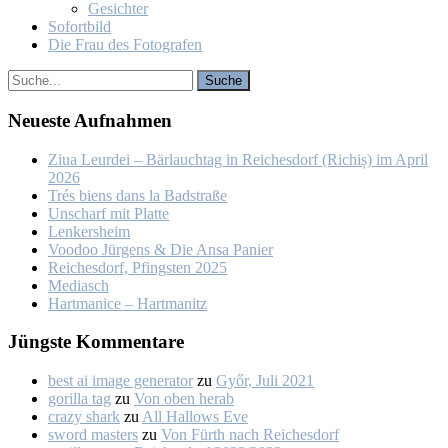
Ge­sich­ter
So­fort­bild
Die Frau des Fo­to­gra­fen
Neu­es­te Auf­nah­men
Ziua Leur­dei – Bär­lauch­tag in Rei­ches­dorf (Ri­chiș) im April
2026
Trés biens dans la Bad­stra­ße
Un­scharf mit Plat­te
Len­kers­heim
Voo­doo Jür­gens & Die An­sa Pa­nier
Rei­ches­dorf, Pfings­ten 2025
Me­dia­sch
Hart­ma­nice – Hart­ma­nitz
Jüngs­te Kom­men­ta­re
best ai image generator
zu
Győr, Ju­li 2021
gorilla tag
zu
Von oben her­ab
crazy shark
zu
All Hal­lows Eve
sword masters
zu
Von Fürth nach Rei­ches­dorf