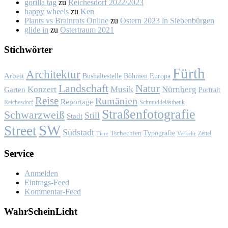
gorilla tag
zu
Rei­ches­dorf 2022/2023
happy wheels
zu
Ken
Plants vs Brainrots Online
zu
Os­tern 2023 in Sie­ben­bür­gen
glide in
zu
Os­ter­traum 2021
Stich­wör­ter
Fürth
Architektur
Arbeit
Bushaltestelle
Böhmen
Europa
Landschaft
Natur
Konzert
Musik
Nürnberg
Garten
Portrait
Reise
Rumänien
Reportage
Reichesdorf
Schmuddelästhetik
Straßenfotografie
Schwarzweiß
Still
Stadt
SW
Street
Südstadt
Typografie
Tschechien
Zettel
Verkehr
Tiere
Ser­vice
Anmelden
Eintrags-Feed
Kommentar-Feed
Wahr­Schein­Licht