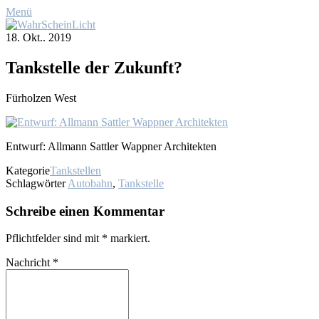
Menü
18. Okt.. 2019
Tank­stel­le der Zu­kunft?
Für­hol­zen West
Ent­wurf: All­mann Satt­ler Wapp­ner Ar­chi­tek­ten
Kategorie
Tankstellen
Schlagwörter
Autobahn
,
Tankstelle
Schreibe einen Kommentar
Pflichtfelder sind mit
*
markiert.
Nachricht
*