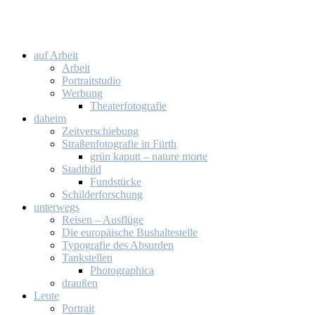
auf Ar­beit
Ar­beit
Por­trait­stu­dio
Wer­bung
Thea­ter­fo­to­gra­fie
da­heim
Zeit­ver­schie­bung
Stra­ßen­fo­to­gra­fie in Fürth
grün ka­putt – na­tu­re mor­te
Stadt­bild
Fund­stü­cke
Schil­der­for­schung
un­ter­wegs
Rei­sen – Aus­flü­ge
Die eu­ro­päi­sche Bus­hal­te­stel­le
Ty­po­gra­fie des Ab­sur­den
Tank­stel­len
Pho­to­gra­phi­ca
drau­ßen
Leu­te
Por­trait