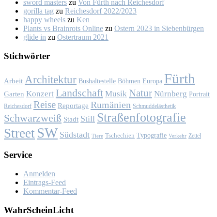
sword masters
zu
Von Fürth nach Rei­ches­dorf
gorilla tag
zu
Rei­ches­dorf 2022/2023
happy wheels
zu
Ken
Plants vs Brainrots Online
zu
Os­tern 2023 in Sie­ben­bür­gen
glide in
zu
Os­ter­traum 2021
Stich­wör­ter
Fürth
Architektur
Arbeit
Bushaltestelle
Böhmen
Europa
Landschaft
Natur
Konzert
Musik
Nürnberg
Garten
Portrait
Reise
Rumänien
Reportage
Reichesdorf
Schmuddelästhetik
Straßenfotografie
Schwarzweiß
Still
Stadt
SW
Street
Südstadt
Typografie
Tschechien
Zettel
Verkehr
Tiere
Ser­vice
Anmelden
Eintrags-Feed
Kommentar-Feed
Wahr­Schein­Licht