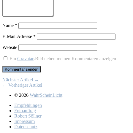
Name
*
E-Mail-Adresse
*
Website
Ein
Gravatar
-Bild neben meinen Kommentaren anzeigen.
Nächster Artikel →
← Vorheriger Artikel
© 2026
WahrScheinLicht
Emp­feh­lun­gen
Fo­to­auf­trag
Ro­bert Söll­ner
Im­pres­sum
Da­ten­schutz