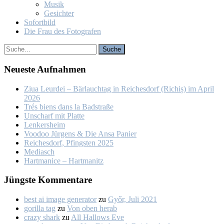
Mu­sik
Ge­sich­ter
So­fort­bild
Die Frau des Fo­to­gra­fen
Neu­es­te Auf­nah­men
Ziua Leur­dei – Bär­lauch­tag in Rei­ches­dorf (Ri­chiș) im April
2026
Trés biens dans la Bad­stra­ße
Un­scharf mit Plat­te
Len­kers­heim
Voo­doo Jür­gens & Die An­sa Pa­nier
Rei­ches­dorf, Pfings­ten 2025
Me­dia­sch
Hart­ma­nice – Hart­ma­nitz
Jüngs­te Kom­men­ta­re
best ai image generator
zu
Győr, Ju­li 2021
gorilla tag
zu
Von oben her­ab
crazy shark
zu
All Hal­lows Eve