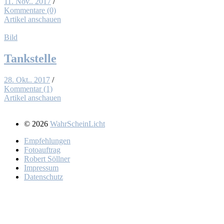
11. Nov.. 2017
/
Kommentare (0)
Artikel anschauen
Bild
Tank­stel­le
28. Okt.. 2017
/
Kommentar (1)
Artikel anschauen
© 2026
WahrScheinLicht
Emp­feh­lun­gen
Fo­to­auf­trag
Ro­bert Söll­ner
Im­pres­sum
Da­ten­schutz