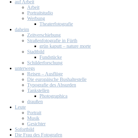
auf Ar­beit
Ar­beit
Por­trait­stu­dio
Wer­bung
Thea­ter­fo­to­gra­fie
da­heim
Zeit­ver­schie­bung
Stra­ßen­fo­to­gra­fie in Fürth
grün ka­putt – na­tu­re mor­te
Stadt­bild
Fund­stü­cke
Schil­der­for­schung
un­ter­wegs
Rei­sen – Aus­flü­ge
Die eu­ro­päi­sche Bus­hal­te­stel­le
Ty­po­gra­fie des Ab­sur­den
Tank­stel­len
Pho­to­gra­phi­ca
drau­ßen
Leu­te
Por­trait
Mu­sik
Ge­sich­ter
So­fort­bild
Die Frau des Fo­to­gra­fen