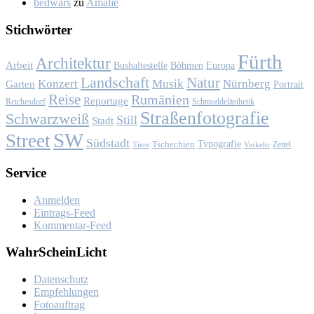
bedwars
zu
Ama­lie
Stich­wör­ter
Fürth
Architektur
Arbeit
Bushaltestelle
Böhmen
Europa
Landschaft
Natur
Konzert
Musik
Nürnberg
Garten
Portrait
Reise
Rumänien
Reportage
Reichesdorf
Schmuddelästhetik
Straßenfotografie
Schwarzweiß
Still
Stadt
SW
Street
Südstadt
Typografie
Tschechien
Zettel
Verkehr
Tiere
Ser­vice
Anmelden
Eintrags-Feed
Kommentar-Feed
Wahr­Schein­Licht
Da­ten­schutz
Emp­feh­lun­gen
Fo­to­auf­trag