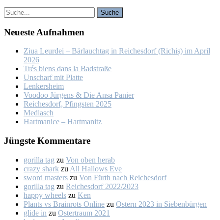
Neu­es­te Auf­nah­men
Ziua Leur­dei – Bär­lauch­tag in Rei­ches­dorf (Ri­chiș) im April
2026
Trés biens dans la Bad­stra­ße
Un­scharf mit Plat­te
Len­kers­heim
Voo­doo Jür­gens & Die An­sa Pa­nier
Rei­ches­dorf, Pfings­ten 2025
Me­dia­sch
Hart­ma­nice – Hart­ma­nitz
Jüngs­te Kom­men­ta­re
gorilla tag
zu
Von oben her­ab
crazy shark
zu
All Hal­lows Eve
sword masters
zu
Von Fürth nach Rei­ches­dorf
gorilla tag
zu
Rei­ches­dorf 2022/2023
happy wheels
zu
Ken
Plants vs Brainrots Online
zu
Os­tern 2023 in Sie­ben­bür­gen
glide in
zu
Os­ter­traum 2021