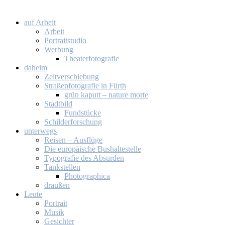
auf Ar­beit
Ar­beit
Por­trait­stu­dio
Wer­bung
Thea­ter­fo­to­gra­fie
da­heim
Zeit­ver­schie­bung
Stra­ßen­fo­to­gra­fie in Fürth
grün ka­putt – na­tu­re mor­te
Stadt­bild
Fund­stü­cke
Schil­der­for­schung
un­ter­wegs
Rei­sen – Aus­flü­ge
Die eu­ro­päi­sche Bus­hal­te­stel­le
Ty­po­gra­fie des Ab­sur­den
Tank­stel­len
Pho­to­gra­phi­ca
drau­ßen
Leu­te
Por­trait
Mu­sik
Ge­sich­ter