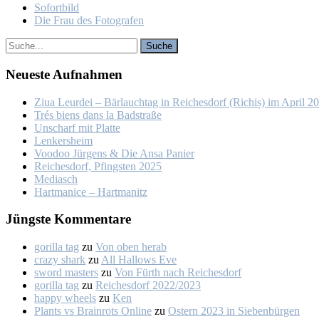
So­fort­bild
Die Frau des Fo­to­gra­fen
Neu­es­te Auf­nah­men
Ziua Leur­dei – Bär­lauch­tag in Rei­ches­dorf (Ri­chiș) im April 2
Trés biens dans la Bad­stra­ße
Un­scharf mit Plat­te
Len­kers­heim
Voo­doo Jür­gens & Die An­sa Pa­nier
Rei­ches­dorf, Pfings­ten 2025
Me­dia­sch
Hart­ma­nice – Hart­ma­nitz
Jüngs­te Kom­men­ta­re
gorilla tag
zu
Von oben her­ab
crazy shark
zu
All Hal­lows Eve
sword masters
zu
Von Fürth nach Rei­ches­dorf
gorilla tag
zu
Rei­ches­dorf 2022/2023
happy wheels
zu
Ken
Plants vs Brainrots Online
zu
Os­tern 2023 in Sie­ben­bür­gen