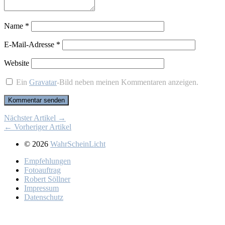
Name
*
E-Mail-Adresse
*
Website
Ein
Gravatar
-Bild neben meinen Kommentaren anzeigen.
Nächster Artikel →
← Vorheriger Artikel
© 2026
WahrScheinLicht
Emp­feh­lun­gen
Fo­to­auf­trag
Ro­bert Söll­ner
Im­pres­sum
Da­ten­schutz