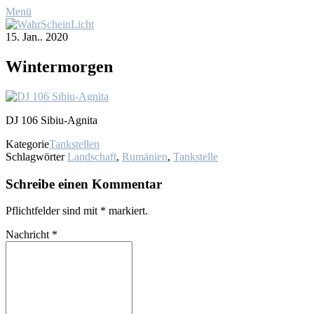
Menü
15. Jan.. 2020
Win­ter­mor­gen
DJ 106 Si­biu-Ag­ni­ta
Kategorie
Tankstellen
Schlagwörter
Landschaft
,
Rumänien
,
Tankstelle
Schreibe einen Kommentar
Pflichtfelder sind mit
*
markiert.
Nachricht
*