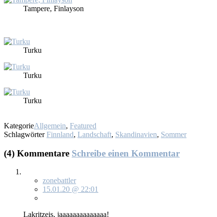
Tam­pe­re, Fin­lay­son
Tur­ku
Tur­ku
Tur­ku
Kategorie
Allgemein
,
Featured
Schlagwörter
Finnland
,
Landschaft
,
Skandinavien
,
Sommer
(4) Kommentare
Schreibe einen Kommentar
zonebattler
15.01.20 @ 22:01
La­kritz­eis, ja­aaaaaaaaaaaaa!