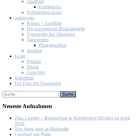
Stadt­bild
Fund­stü­cke
Schil­der­for­schung
un­ter­wegs
Rei­sen – Aus­flü­ge
Die eu­ro­päi­sche Bus­hal­te­stel­le
Ty­po­gra­fie des Ab­sur­den
Tank­stel­len
Pho­to­gra­phi­ca
drau­ßen
Leu­te
Por­trait
Mu­sik
Ge­sich­ter
So­fort­bild
Die Frau des Fo­to­gra­fen
Neu­es­te Auf­nah­men
Ziua Leur­dei – Bär­lauch­tag in Rei­ches­dorf (Ri­chiș) im April
2026
Trés biens dans la Bad­stra­ße
Un­scharf mit Plat­te