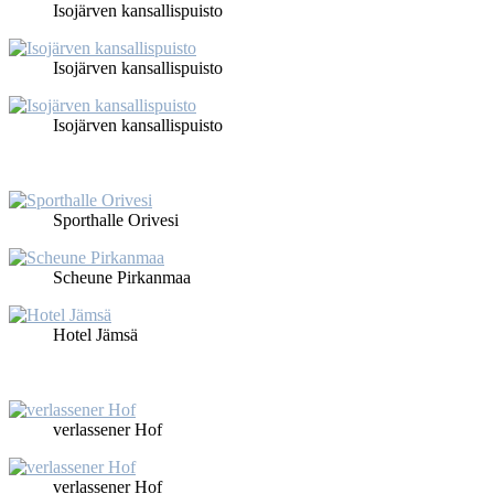
Iso­jär­ven kans­al­lis­puis­to
Iso­jär­ven kans­al­lis­puis­to
Iso­jär­ven kans­al­lis­puis­to
Sport­hal­le Ori­ve­si
Scheu­ne Pir­kan­maa
Ho­tel Jäm­sä
ver­las­se­ner Hof
ver­las­se­ner Hof