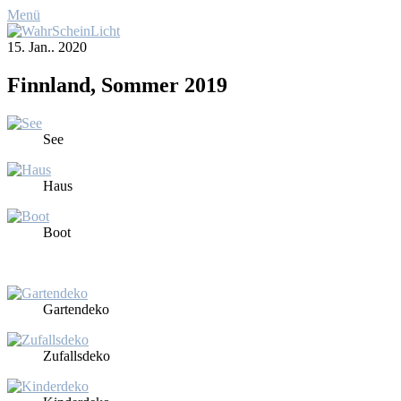
Menü
15. Jan.. 2020
Finn­land, Som­mer 2019
See
Haus
Boot
Gar­ten­de­ko
Zu­falls­de­ko