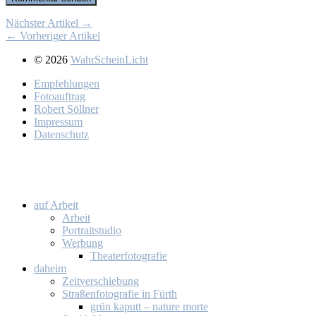
Nächster Artikel →
← Vorheriger Artikel
© 2026
WahrScheinLicht
Emp­feh­lun­gen
Fo­to­auf­trag
Ro­bert Söll­ner
Im­pres­sum
Da­ten­schutz
auf Ar­beit
Ar­beit
Por­trait­stu­dio
Wer­bung
Thea­ter­fo­to­gra­fie
da­heim
Zeit­ver­schie­bung
Stra­ßen­fo­to­gra­fie in Fürth
grün ka­putt – na­tu­re mor­te