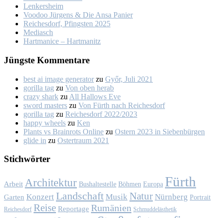
Len­kers­heim
Voo­doo Jür­gens & Die An­sa Pa­nier
Rei­ches­dorf, Pfings­ten 2025
Me­dia­sch
Hart­ma­nice – Hart­ma­nitz
Jüngs­te Kom­men­ta­re
best ai image generator
zu
Győr, Ju­li 2021
gorilla tag
zu
Von oben her­ab
crazy shark
zu
All Hal­lows Eve
sword masters
zu
Von Fürth nach Rei­ches­dorf
gorilla tag
zu
Rei­ches­dorf 2022/2023
happy wheels
zu
Ken
Plants vs Brainrots Online
zu
Os­tern 2023 in Sie­ben­bür­gen
glide in
zu
Os­ter­traum 2021
Stich­wör­ter
Fürth
Architektur
Arbeit
Bushaltestelle
Böhmen
Europa
Landschaft
Natur
Konzert
Musik
Nürnberg
Garten
Portrait
Reise
Rumänien
Reportage
Reichesdorf
Schmuddelästhetik