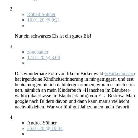
Robert Söllner
16.01.20 @ 9:21
Nur ein schwar­zes Eis ist ein gu­tes Eis!
zonebattler
17.01.20 @ 8:00
Das wun­der­ba­re Fo­to von Ida im Bir­ken­wald (
»Bir­ken­po­se«
)
hat ir­gend­ei­ne Kind­heits­er­in­ne­rung in mir ge­trig­gert, und erst
heu­te mor­gen bin ich da­hin­ter­ge­kom­men, wor­an es mich er­in­
nert, näm­lich an mein Kin­der­buch »Häns­chen im Blau­beer­
wald« (aka »Las­se im Blau­beer­land«) von El­sa Bes­kow. Man
goog­le nach Bil­dern da­von und dann kann man’s viel­leicht
nach­voll­zie­hen. War vor fünf gut Jahr­zehn­ten mein Fa­vo­rit!
Andrea Söllner
26.01.20 @ 19:44