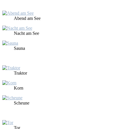
Abend am See
Nacht am See
Sau­na
Trak­tor
Korn
Scheu­ne
Tor