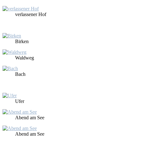
ver­las­se­ner Hof
Bir­ken
Wald­weg
Bach
Ufer
Abend am See
Abend am See