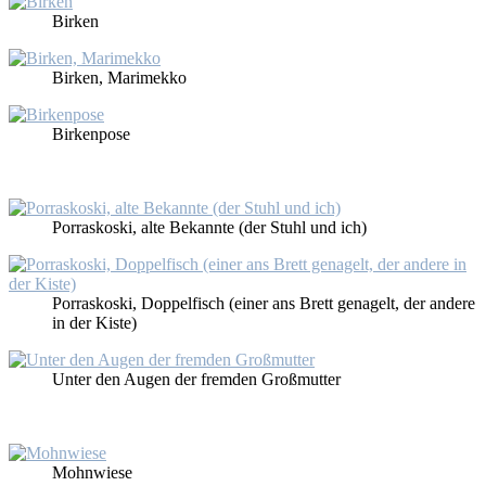
Bir­ken
Bir­ken, Ma­rimek­ko
Bir­ken­po­se
Por­ras­ko­ski, al­te Be­kann­te (der Stuhl und ich)
Por­ras­ko­ski, Dop­pel­fisch (ei­ner ans Brett ge­na­gelt, der an­de­re
in der Kis­te)
Un­ter den Au­gen der frem­den Groß­mutter
Mohn­wie­se