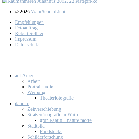
© 2026
WahrScheinLicht
Emp­feh­lun­gen
Fo­to­auf­trag
Ro­bert Söll­ner
Im­pres­sum
Da­ten­schutz
auf Ar­beit
Ar­beit
Por­trait­stu­dio
Wer­bung
Thea­ter­fo­to­gra­fie
da­heim
Zeit­ver­schie­bung
Stra­ßen­fo­to­gra­fie in Fürth
grün ka­putt – na­tu­re mor­te
Stadt­bild
Fund­stü­cke
Schil­der­for­schung