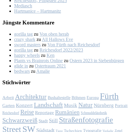
Rei­ches­dorf, Pfings­ten 2025
Me­dia­sch
Hart­ma­nice – Hart­ma­nitz
Jüngs­te Kom­men­ta­re
gorilla tag
zu
Von oben her­ab
crazy shark
zu
All Hal­lows Eve
sword masters
zu
Von Fürth nach Rei­ches­dorf
gorilla tag
zu
Rei­ches­dorf 2022/2023
happy wheels
zu
Ken
Plants vs Brainrots Online
zu
Os­tern 2023 in Sie­ben­bür­gen
glide in
zu
Os­ter­traum 2021
bedwars
zu
Ama­lie
Stich­wör­ter
Fürth
Architektur
Arbeit
Bushaltestelle
Böhmen
Europa
Landschaft
Natur
Konzert
Musik
Nürnberg
Garten
Portrait
Reise
Rumänien
Reportage
Reichesdorf
Schmuddelästhetik
Straßenfotografie
Schwarzweiß
Still
Stadt
SW
Street
Südstadt
Typografie
Tschechien
Zettel
Verkehr
Tiere