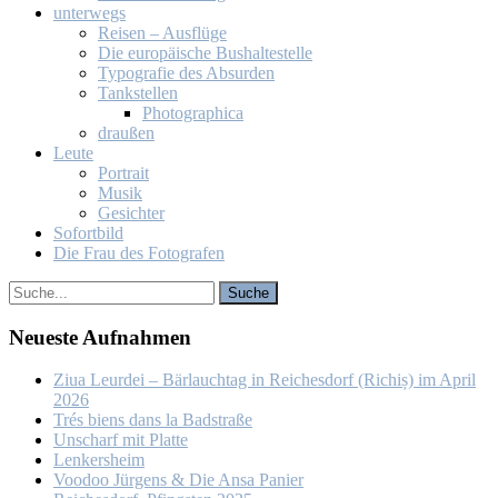
un­ter­wegs
Rei­sen – Aus­flü­ge
Die eu­ro­päi­sche Bus­hal­te­stel­le
Ty­po­gra­fie des Ab­sur­den
Tank­stel­len
Pho­to­gra­phi­ca
drau­ßen
Leu­te
Por­trait
Mu­sik
Ge­sich­ter
So­fort­bild
Die Frau des Fo­to­gra­fen
Neu­es­te Auf­nah­men
Ziua Leur­dei – Bär­lauch­tag in Rei­ches­dorf (Ri­chiș) im April
2026
Trés biens dans la Bad­stra­ße
Un­scharf mit Plat­te
Len­kers­heim
Voo­doo Jür­gens & Die An­sa Pa­nier