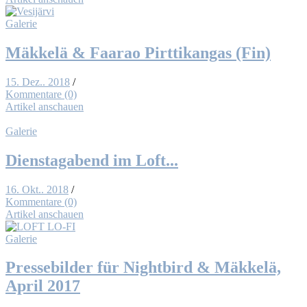
Galerie
Mäk­kelä & Faar­ao Pirt­tik­an­gas (Fin)
15. Dez.. 2018
/
Kommentare (0)
Artikel anschauen
Galerie
Diens­tag­abend im Loft...
16. Okt.. 2018
/
Kommentare (0)
Artikel anschauen
Galerie
Pres­se­bil­der für Night­bird & Mäk­kelä,
April 2017