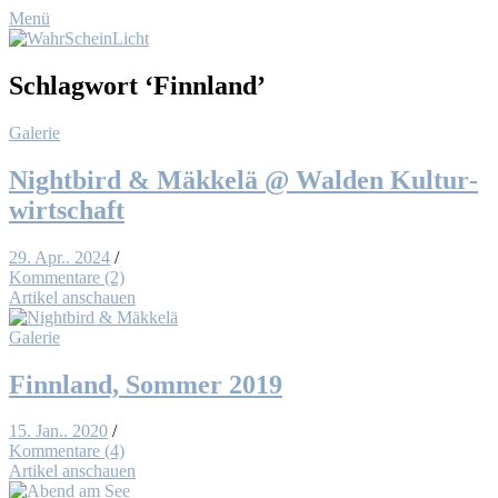
Menü
Schlagwort
‘Finnland’
Galerie
Night­bird & Mäk­kelä @ Wal­den Kul­tur­
wirt­schaft
29. Apr.. 2024
/
Kommentare (2)
Artikel anschauen
Galerie
Finn­land, Som­mer 2019
15. Jan.. 2020
/
Kommentare (4)
Artikel anschauen