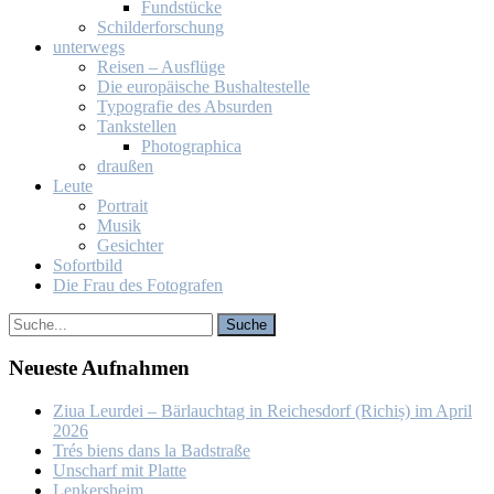
Fund­stü­cke
Schil­der­for­schung
un­ter­wegs
Rei­sen – Aus­flü­ge
Die eu­ro­päi­sche Bus­hal­te­stel­le
Ty­po­gra­fie des Ab­sur­den
Tank­stel­len
Pho­to­gra­phi­ca
drau­ßen
Leu­te
Por­trait
Mu­sik
Ge­sich­ter
So­fort­bild
Die Frau des Fo­to­gra­fen
Neu­es­te Auf­nah­men
Ziua Leur­dei – Bär­lauch­tag in Rei­ches­dorf (Ri­chiș) im April
2026
Trés biens dans la Bad­stra­ße
Un­scharf mit Plat­te
Len­kers­heim