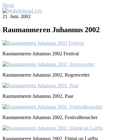
Menü
21. Juni. 2002
Raum­an­me­ren Ju­han­nus 2002
Raum­an­me­ren Ju­han­nus 2002 Fes­ti­val
Raum­an­me­ren Ju­han­nus 2002, Re­gen­wet­ter
Raum­an­me­ren Ju­han­nus 2002, Paar
Raum­an­me­ren Ju­han­nus 2002, Fes­ti­val­be­su­cher
Raum­an­me­ren Ju­han­nus 2002, Elä­mä on Laiffia