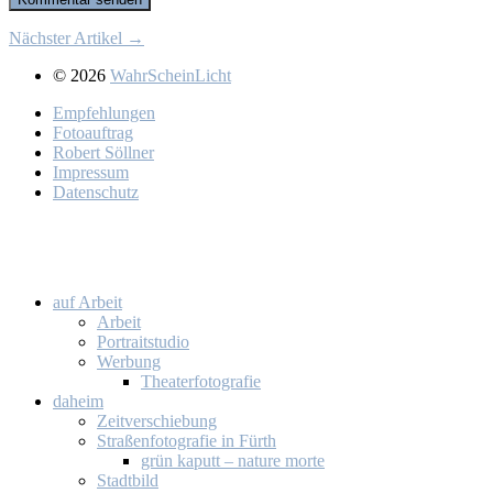
Nächster Artikel →
© 2026
WahrScheinLicht
Emp­feh­lun­gen
Fo­to­auf­trag
Ro­bert Söll­ner
Im­pres­sum
Da­ten­schutz
auf Ar­beit
Ar­beit
Por­trait­stu­dio
Wer­bung
Thea­ter­fo­to­gra­fie
da­heim
Zeit­ver­schie­bung
Stra­ßen­fo­to­gra­fie in Fürth
grün ka­putt – na­tu­re mor­te
Stadt­bild