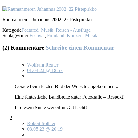
Raum­an­me­ren Ju­han­nus 2002, 22 Piste­pirk­ko
Kategorie
Featured
,
Musik
,
Reisen - Ausflüge
Schlagwörter
Festival
,
Finnland
,
Konzert
,
Musik
(2) Kommentare
Schreibe einen Kommentar
Wolfram Reuter
01.03.23 @ 18:57
Ge­ra­de beim letz­ten Bild der Web­site an­ge­kom­men ...
Ei­ne fan­tas­ti­sche Band­brei­te gu­ter Fo­to­gra­fie – Re­spekt!
In die­sem Sin­ne wei­ter­hin Gut Licht!
Robert Söllner
08.05.23 @ 20:19