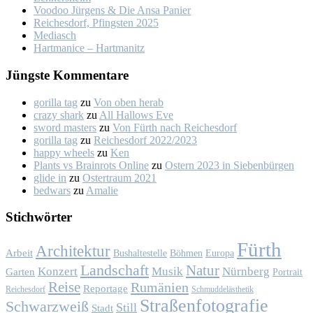
Voo­doo Jür­gens & Die An­sa Pa­nier
Rei­ches­dorf, Pfings­ten 2025
Me­dia­sch
Hart­ma­nice – Hart­ma­nitz
Jüngs­te Kom­men­ta­re
gorilla tag
zu
Von oben her­ab
crazy shark
zu
All Hal­lows Eve
sword masters
zu
Von Fürth nach Rei­ches­dorf
gorilla tag
zu
Rei­ches­dorf 2022/2023
happy wheels
zu
Ken
Plants vs Brainrots Online
zu
Os­tern 2023 in Sie­ben­bür­gen
glide in
zu
Os­ter­traum 2021
bedwars
zu
Ama­lie
Stich­wör­ter
Fürth
Architektur
Arbeit
Bushaltestelle
Böhmen
Europa
Landschaft
Natur
Konzert
Musik
Nürnberg
Garten
Portrait
Reise
Rumänien
Reportage
Reichesdorf
Schmuddelästhetik
Straßenfotografie
Schwarzweiß
Still
Stadt