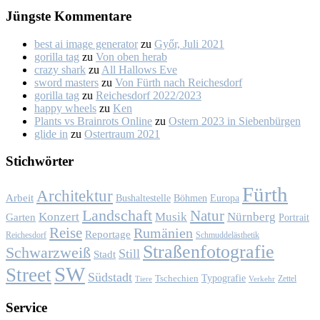
Jüngs­te Kom­men­ta­re
best ai image generator
zu
Győr, Ju­li 2021
gorilla tag
zu
Von oben her­ab
crazy shark
zu
All Hal­lows Eve
sword masters
zu
Von Fürth nach Rei­ches­dorf
gorilla tag
zu
Rei­ches­dorf 2022/2023
happy wheels
zu
Ken
Plants vs Brainrots Online
zu
Os­tern 2023 in Sie­ben­bür­gen
glide in
zu
Os­ter­traum 2021
Stich­wör­ter
Fürth
Architektur
Arbeit
Bushaltestelle
Böhmen
Europa
Landschaft
Natur
Konzert
Musik
Nürnberg
Garten
Portrait
Reise
Rumänien
Reportage
Reichesdorf
Schmuddelästhetik
Straßenfotografie
Schwarzweiß
Still
Stadt
SW
Street
Südstadt
Typografie
Tschechien
Zettel
Verkehr
Tiere
Ser­vice