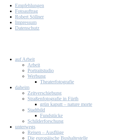
Emp­feh­lun­gen
Fo­to­auf­trag
Ro­bert Söll­ner
Im­pres­sum
Da­ten­schutz
auf Ar­beit
Ar­beit
Por­trait­stu­dio
Wer­bung
Thea­ter­fo­to­gra­fie
da­heim
Zeit­ver­schie­bung
Stra­ßen­fo­to­gra­fie in Fürth
grün ka­putt – na­tu­re mor­te
Stadt­bild
Fund­stü­cke
Schil­der­for­schung
un­ter­wegs
Rei­sen – Aus­flü­ge
Die eu­ro­päi­sche Bus­hal­te­stel­le