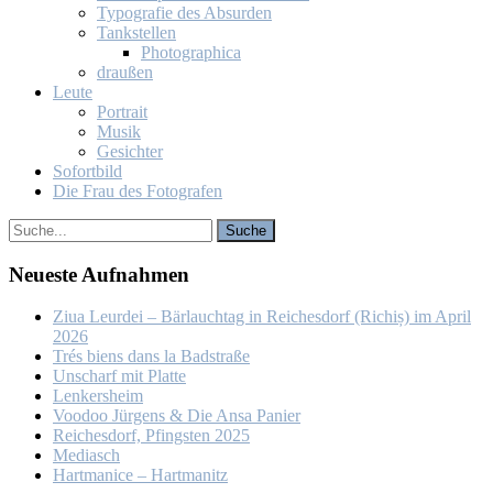
Ty­po­gra­fie des Ab­sur­den
Tank­stel­len
Pho­to­gra­phi­ca
drau­ßen
Leu­te
Por­trait
Mu­sik
Ge­sich­ter
So­fort­bild
Die Frau des Fo­to­gra­fen
Neu­es­te Auf­nah­men
Ziua Leur­dei – Bär­lauch­tag in Rei­ches­dorf (Ri­chiș) im April
2026
Trés biens dans la Bad­stra­ße
Un­scharf mit Plat­te
Len­kers­heim
Voo­doo Jür­gens & Die An­sa Pa­nier
Rei­ches­dorf, Pfings­ten 2025
Me­dia­sch
Hart­ma­nice – Hart­ma­nitz