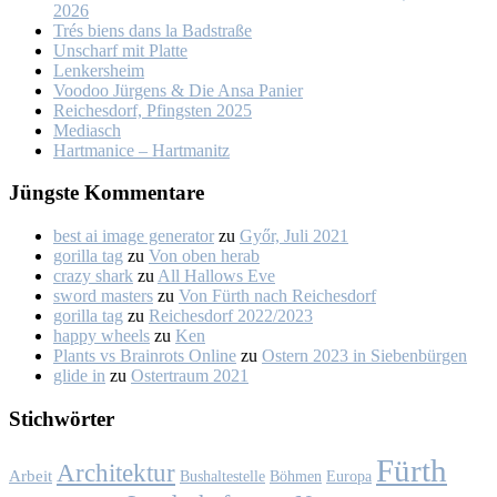
2026
Trés biens dans la Bad­stra­ße
Un­scharf mit Plat­te
Len­kers­heim
Voo­doo Jür­gens & Die An­sa Pa­nier
Rei­ches­dorf, Pfings­ten 2025
Me­dia­sch
Hart­ma­nice – Hart­ma­nitz
Jüngs­te Kom­men­ta­re
best ai image generator
zu
Győr, Ju­li 2021
gorilla tag
zu
Von oben her­ab
crazy shark
zu
All Hal­lows Eve
sword masters
zu
Von Fürth nach Rei­ches­dorf
gorilla tag
zu
Rei­ches­dorf 2022/2023
happy wheels
zu
Ken
Plants vs Brainrots Online
zu
Os­tern 2023 in Sie­ben­bür­gen
glide in
zu
Os­ter­traum 2021
Stich­wör­ter
Fürth
Architektur
Arbeit
Bushaltestelle
Böhmen
Europa