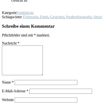
Ge­sicht III
Kategorie
Fundstücke
Schlagwörter
Flohmarkt
,
Fürth
,
Gesichter
,
Straßenfotografie
,
Street
Schreibe einen Kommentar
Pflichtfelder sind mit
*
markiert.
Nachricht
*
Name
*
E-Mail-Adresse
*
Website