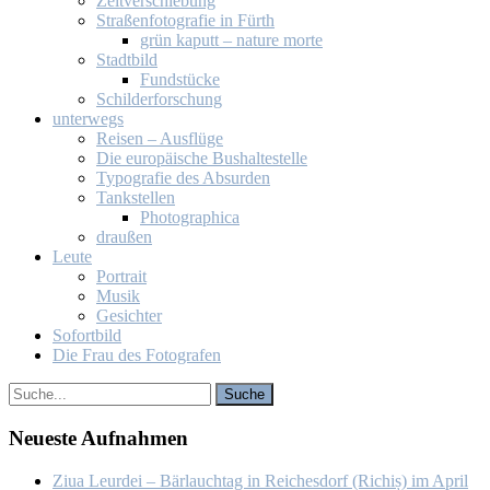
Zeit­ver­schie­bung
Stra­ßen­fo­to­gra­fie in Fürth
grün ka­putt – na­tu­re mor­te
Stadt­bild
Fund­stü­cke
Schil­der­for­schung
un­ter­wegs
Rei­sen – Aus­flü­ge
Die eu­ro­päi­sche Bus­hal­te­stel­le
Ty­po­gra­fie des Ab­sur­den
Tank­stel­len
Pho­to­gra­phi­ca
drau­ßen
Leu­te
Por­trait
Mu­sik
Ge­sich­ter
So­fort­bild
Die Frau des Fo­to­gra­fen
Neu­es­te Auf­nah­men
Ziua Leur­dei – Bär­lauch­tag in Rei­ches­dorf (Ri­chiș) im April