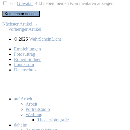
Ein
Gravatar
-Bild neben meinen Kommentaren anzeigen.
Nächster Artikel →
← Vorheriger Artikel
© 2026
WahrScheinLicht
Emp­feh­lun­gen
Fo­to­auf­trag
Ro­bert Söll­ner
Im­pres­sum
Da­ten­schutz
auf Ar­beit
Ar­beit
Por­trait­stu­dio
Wer­bung
Thea­ter­fo­to­gra­fie
da­heim