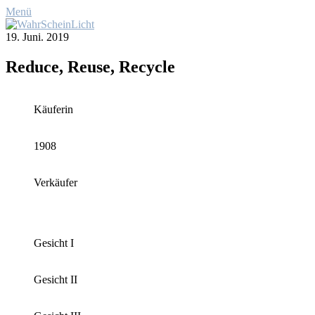
Menü
19. Juni. 2019
Re­du­ce, Reu­se, Re­cy­cle
Käu­fe­rin
1908
Ver­käu­fer
Ge­sicht I
Ge­sicht II