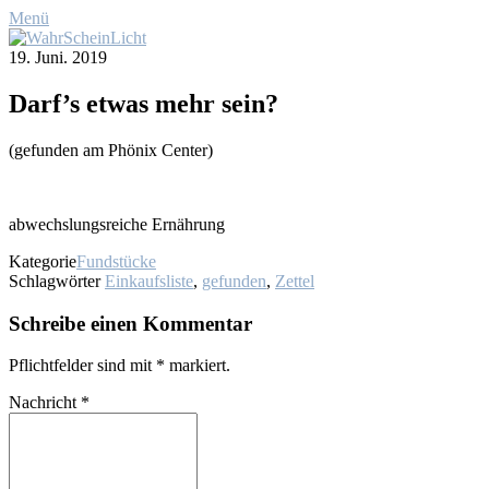
Menü
19. Juni. 2019
Darf’s et­was mehr sein?
(ge­fun­den am Phö­nix Cen­ter)
ab­wechs­lungs­rei­che Er­näh­rung
Kategorie
Fundstücke
Schlagwörter
Einkaufsliste
,
gefunden
,
Zettel
Schreibe einen Kommentar
Pflichtfelder sind mit
*
markiert.
Nachricht
*