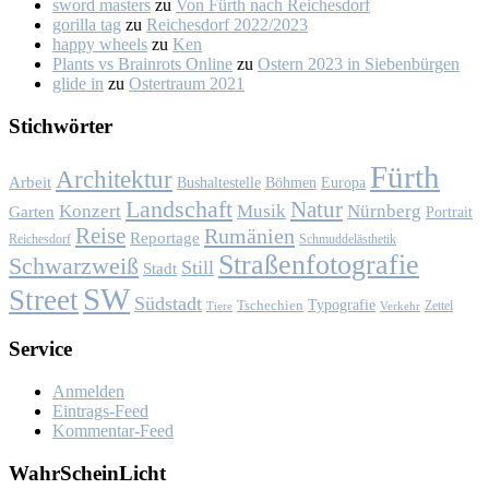
sword masters
zu
Von Fürth nach Rei­ches­dorf
gorilla tag
zu
Rei­ches­dorf 2022/2023
happy wheels
zu
Ken
Plants vs Brainrots Online
zu
Os­tern 2023 in Sie­ben­bür­gen
glide in
zu
Os­ter­traum 2021
Stich­wör­ter
Fürth
Architektur
Arbeit
Bushaltestelle
Böhmen
Europa
Landschaft
Natur
Konzert
Musik
Nürnberg
Garten
Portrait
Reise
Rumänien
Reportage
Reichesdorf
Schmuddelästhetik
Straßenfotografie
Schwarzweiß
Still
Stadt
SW
Street
Südstadt
Typografie
Tschechien
Zettel
Verkehr
Tiere
Ser­vice
Anmelden
Eintrags-Feed
Kommentar-Feed
Wahr­Schein­Licht