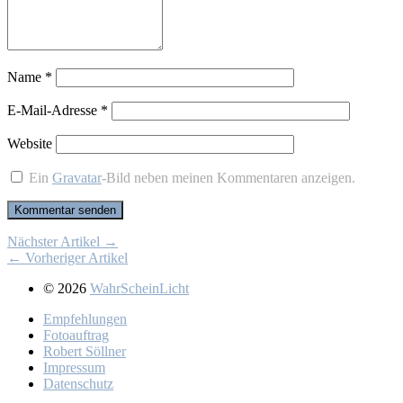
Name
*
E-Mail-Adresse
*
Website
Ein
Gravatar
-Bild neben meinen Kommentaren anzeigen.
Nächster Artikel →
← Vorheriger Artikel
© 2026
WahrScheinLicht
Emp­feh­lun­gen
Fo­to­auf­trag
Ro­bert Söll­ner
Im­pres­sum
Da­ten­schutz