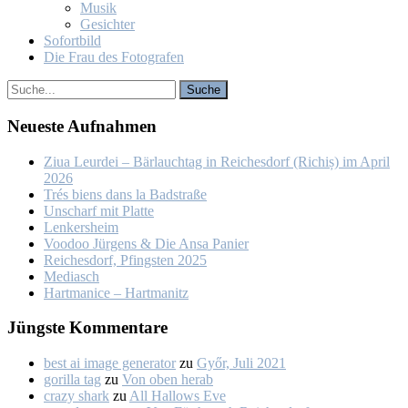
Mu­sik
Ge­sich­ter
So­fort­bild
Die Frau des Fo­to­gra­fen
Neu­es­te Auf­nah­men
Ziua Leur­dei – Bär­lauch­tag in Rei­ches­dorf (Ri­chiș) im April
2026
Trés biens dans la Bad­stra­ße
Un­scharf mit Plat­te
Len­kers­heim
Voo­doo Jür­gens & Die An­sa Pa­nier
Rei­ches­dorf, Pfings­ten 2025
Me­dia­sch
Hart­ma­nice – Hart­ma­nitz
Jüngs­te Kom­men­ta­re
best ai image generator
zu
Győr, Ju­li 2021
gorilla tag
zu
Von oben her­ab
crazy shark
zu
All Hal­lows Eve