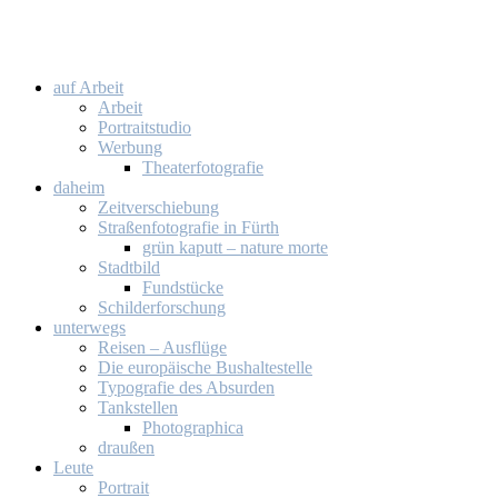
auf Ar­beit
Ar­beit
Por­trait­stu­dio
Wer­bung
Thea­ter­fo­to­gra­fie
da­heim
Zeit­ver­schie­bung
Stra­ßen­fo­to­gra­fie in Fürth
grün ka­putt – na­tu­re mor­te
Stadt­bild
Fund­stü­cke
Schil­der­for­schung
un­ter­wegs
Rei­sen – Aus­flü­ge
Die eu­ro­päi­sche Bus­hal­te­stel­le
Ty­po­gra­fie des Ab­sur­den
Tank­stel­len
Pho­to­gra­phi­ca
drau­ßen
Leu­te
Por­trait