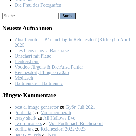
Die Frau des Fo­to­gra­fen
Neu­es­te Auf­nah­men
Ziua Leur­dei – Bär­lauch­tag in Rei­ches­dorf (Ri­chiș) im April
2026
Trés biens dans la Bad­stra­ße
Un­scharf mit Plat­te
Len­kers­heim
Voo­doo Jür­gens & Die An­sa Pa­nier
Rei­ches­dorf, Pfings­ten 2025
Me­dia­sch
Hart­ma­nice – Hart­ma­nitz
Jüngs­te Kom­men­ta­re
best ai image generator
zu
Győr, Ju­li 2021
gorilla tag
zu
Von oben her­ab
crazy shark
zu
All Hal­lows Eve
sword masters
zu
Von Fürth nach Rei­ches­dorf
gorilla tag
zu
Rei­ches­dorf 2022/2023
happy wheels
zu
Ken