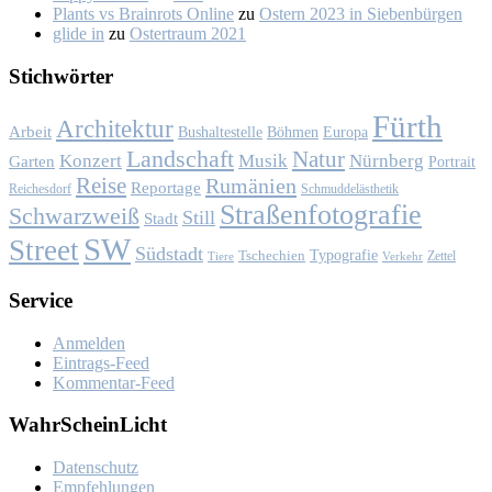
Plants vs Brainrots Online
zu
Os­tern 2023 in Sie­ben­bür­gen
glide in
zu
Os­ter­traum 2021
Stich­wör­ter
Fürth
Architektur
Arbeit
Bushaltestelle
Böhmen
Europa
Landschaft
Natur
Konzert
Musik
Nürnberg
Garten
Portrait
Reise
Rumänien
Reportage
Reichesdorf
Schmuddelästhetik
Straßenfotografie
Schwarzweiß
Still
Stadt
SW
Street
Südstadt
Typografie
Tschechien
Zettel
Verkehr
Tiere
Ser­vice
Anmelden
Eintrags-Feed
Kommentar-Feed
Wahr­Schein­Licht
Da­ten­schutz
Emp­feh­lun­gen