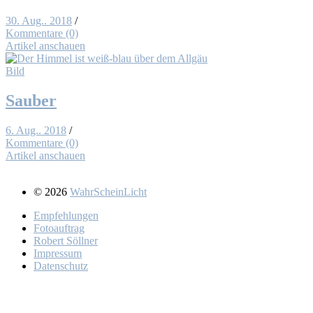
30. Aug.. 2018
/
Kommentare (0)
Artikel anschauen
Bild
Sau­ber
6. Aug.. 2018
/
Kommentare (0)
Artikel anschauen
© 2026
WahrScheinLicht
Emp­feh­lun­gen
Fo­to­auf­trag
Ro­bert Söll­ner
Im­pres­sum
Da­ten­schutz