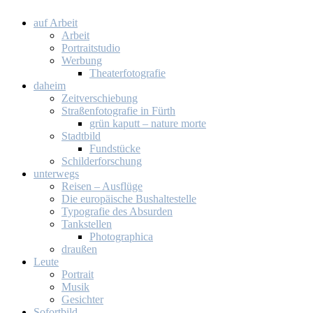
auf Ar­beit
Ar­beit
Por­trait­stu­dio
Wer­bung
Thea­ter­fo­to­gra­fie
da­heim
Zeit­ver­schie­bung
Stra­ßen­fo­to­gra­fie in Fürth
grün ka­putt – na­tu­re mor­te
Stadt­bild
Fund­stü­cke
Schil­der­for­schung
un­ter­wegs
Rei­sen – Aus­flü­ge
Die eu­ro­päi­sche Bus­hal­te­stel­le
Ty­po­gra­fie des Ab­sur­den
Tank­stel­len
Pho­to­gra­phi­ca
drau­ßen
Leu­te
Por­trait
Mu­sik
Ge­sich­ter
So­fort­bild