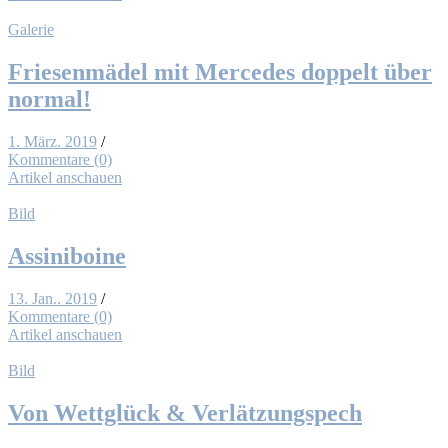
Galerie
Frie­sen­mä­del mit Mer­ce­des dop­pelt über
nor­mal!
1. März. 2019
/
Kommentare (0)
Artikel anschauen
Bild
As­si­ni­boi­ne
13. Jan.. 2019
/
Kommentare (0)
Artikel anschauen
Bild
Von Wett­glück & Ver­lät­zungs­pech