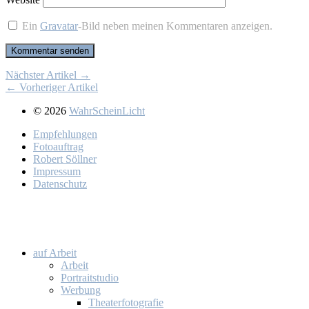
Ein
Gravatar
-Bild neben meinen Kommentaren anzeigen.
Nächster Artikel →
← Vorheriger Artikel
© 2026
WahrScheinLicht
Emp­feh­lun­gen
Fo­to­auf­trag
Ro­bert Söll­ner
Im­pres­sum
Da­ten­schutz
auf Ar­beit
Ar­beit
Por­trait­stu­dio
Wer­bung
Thea­ter­fo­to­gra­fie