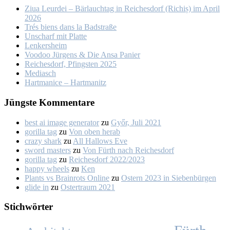
Ziua Leur­dei – Bär­lauch­tag in Rei­ches­dorf (Ri­chiș) im April
2026
Trés biens dans la Bad­stra­ße
Un­scharf mit Plat­te
Len­kers­heim
Voo­doo Jür­gens & Die An­sa Pa­nier
Rei­ches­dorf, Pfings­ten 2025
Me­dia­sch
Hart­ma­nice – Hart­ma­nitz
Jüngs­te Kom­men­ta­re
best ai image generator
zu
Győr, Ju­li 2021
gorilla tag
zu
Von oben her­ab
crazy shark
zu
All Hal­lows Eve
sword masters
zu
Von Fürth nach Rei­ches­dorf
gorilla tag
zu
Rei­ches­dorf 2022/2023
happy wheels
zu
Ken
Plants vs Brainrots Online
zu
Os­tern 2023 in Sie­ben­bür­gen
glide in
zu
Os­ter­traum 2021
Stich­wör­ter