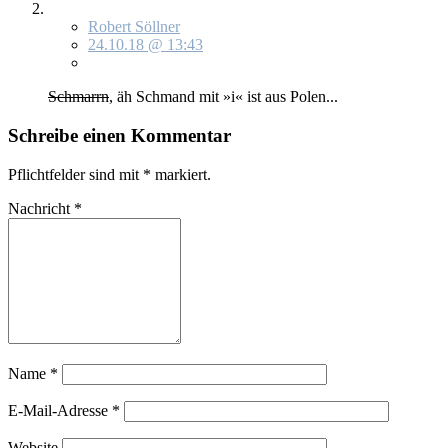
Robert Söllner
24.10.18 @ 13:43
Schmarrn
, äh Schmand mit »i« ist aus Po­len...
Schreibe einen Kommentar
Pflichtfelder sind mit
*
markiert.
Nachricht
*
Name
*
E-Mail-Adresse
*
Website