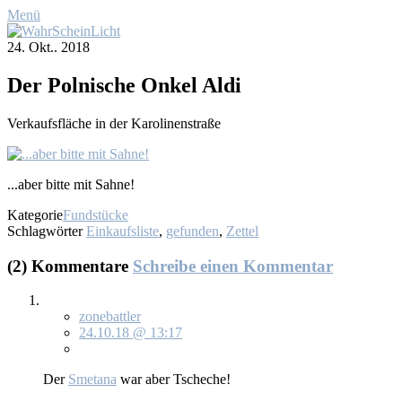
Menü
24. Okt.. 2018
Der Pol­ni­sche On­kel Al­di
Ver­kaufs­flä­che in der Ka­ro­li­nen­stra­ße
...aber bit­te mit Sah­ne!
Kategorie
Fundstücke
Schlagwörter
Einkaufsliste
,
gefunden
,
Zettel
(2) Kommentare
Schreibe einen Kommentar
zonebattler
24.10.18 @ 13:17
Der
Sme­ta­na
war aber Tsche­che!