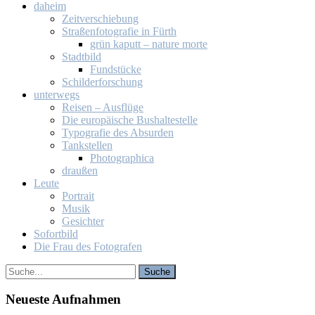
da­heim
Zeit­ver­schie­bung
Stra­ßen­fo­to­gra­fie in Fürth
grün ka­putt – na­tu­re mor­te
Stadt­bild
Fund­stü­cke
Schil­der­for­schung
un­ter­wegs
Rei­sen – Aus­flü­ge
Die eu­ro­päi­sche Bus­hal­te­stel­le
Ty­po­gra­fie des Ab­sur­den
Tank­stel­len
Pho­to­gra­phi­ca
drau­ßen
Leu­te
Por­trait
Mu­sik
Ge­sich­ter
So­fort­bild
Die Frau des Fo­to­gra­fen
Neu­es­te Auf­nah­men