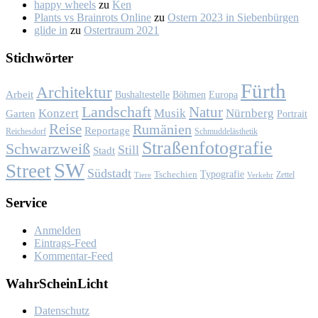
happy wheels
zu
Ken
Plants vs Brainrots Online
zu
Os­tern 2023 in Sie­ben­bür­gen
glide in
zu
Os­ter­traum 2021
Stich­wör­ter
Fürth
Architektur
Arbeit
Bushaltestelle
Böhmen
Europa
Landschaft
Natur
Konzert
Musik
Nürnberg
Garten
Portrait
Reise
Rumänien
Reportage
Reichesdorf
Schmuddelästhetik
Straßenfotografie
Schwarzweiß
Still
Stadt
SW
Street
Südstadt
Typografie
Tschechien
Zettel
Verkehr
Tiere
Ser­vice
Anmelden
Eintrags-Feed
Kommentar-Feed
Wahr­Schein­Licht
Da­ten­schutz