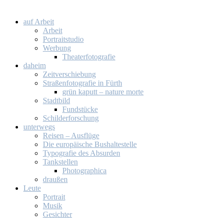
auf Ar­beit
Ar­beit
Por­trait­stu­dio
Wer­bung
Thea­ter­fo­to­gra­fie
da­heim
Zeit­ver­schie­bung
Stra­ßen­fo­to­gra­fie in Fürth
grün ka­putt – na­tu­re mor­te
Stadt­bild
Fund­stü­cke
Schil­der­for­schung
un­ter­wegs
Rei­sen – Aus­flü­ge
Die eu­ro­päi­sche Bus­hal­te­stel­le
Ty­po­gra­fie des Ab­sur­den
Tank­stel­len
Pho­to­gra­phi­ca
drau­ßen
Leu­te
Por­trait
Mu­sik
Ge­sich­ter