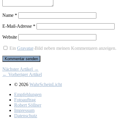
Name
*
E-Mail-Adresse
*
Website
Ein
Gravatar
-Bild neben meinen Kommentaren anzeigen.
Nächster Artikel →
← Vorheriger Artikel
© 2026
WahrScheinLicht
Emp­feh­lun­gen
Fo­to­auf­trag
Ro­bert Söll­ner
Im­pres­sum
Da­ten­schutz