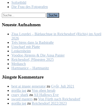
So­fort­bild
Die Frau des Fo­to­gra­fen
Neu­es­te Auf­nah­men
Ziua Leur­dei – Bär­lauch­tag in Rei­ches­dorf (Ri­chiș) im April
2026
Trés biens dans la Bad­stra­ße
Un­scharf mit Plat­te
Len­kers­heim
Voo­doo Jür­gens & Die An­sa Pa­nier
Rei­ches­dorf, Pfings­ten 2025
Me­dia­sch
Hart­ma­nice – Hart­ma­nitz
Jüngs­te Kom­men­ta­re
best ai image generator
zu
Győr, Ju­li 2021
gorilla tag
zu
Von oben her­ab
crazy shark
zu
All Hal­lows Eve
sword masters
zu
Von Fürth nach Rei­ches­dorf
gorilla tag
zu
Rei­ches­dorf 2022/2023