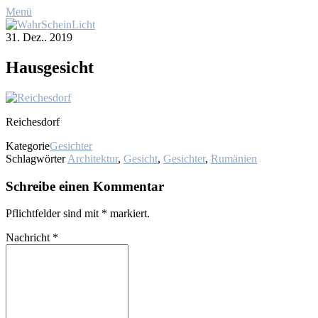
Menü
31. Dez.. 2019
Haus­ge­sicht
Rei­ches­dorf
Kategorie
Gesichter
Schlagwörter
Architektur
,
Gesicht
,
Gesichter
,
Rumänien
Schreibe einen Kommentar
Pflichtfelder sind mit
*
markiert.
Nachricht
*