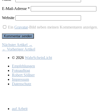
E-Mail-Adresse
*
Website
Ein
Gravatar
-Bild neben meinen Kommentaren anzeigen.
Nächster Artikel →
← Vorheriger Artikel
© 2026
WahrScheinLicht
Emp­feh­lun­gen
Fo­to­auf­trag
Ro­bert Söll­ner
Im­pres­sum
Da­ten­schutz
auf Ar­beit