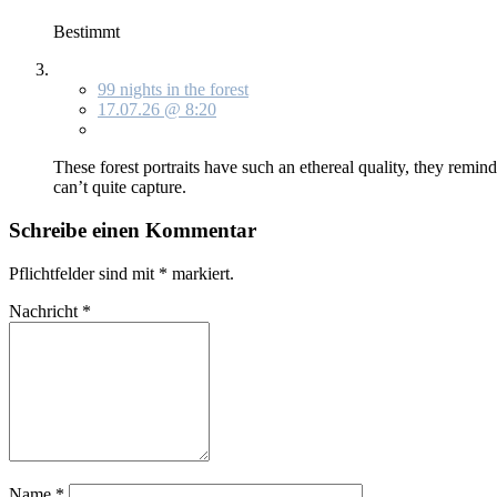
Be­stimmt
99 nights in the forest
17.07.26 @ 8:20
The­se fo­rest por­traits have such an ethe­re­al qua­li­ty, they re­m
can’t quite cap­tu­re.
Schreibe einen Kommentar
Pflichtfelder sind mit
*
markiert.
Nachricht
*
Name
*