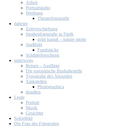
Ar­beit
Por­trait­stu­dio
Wer­bung
Thea­ter­fo­to­gra­fie
da­heim
Zeit­ver­schie­bung
Stra­ßen­fo­to­gra­fie in Fürth
grün ka­putt – na­tu­re mor­te
Stadt­bild
Fund­stü­cke
Schil­der­for­schung
un­ter­wegs
Rei­sen – Aus­flü­ge
Die eu­ro­päi­sche Bus­hal­te­stel­le
Ty­po­gra­fie des Ab­sur­den
Tank­stel­len
Pho­to­gra­phi­ca
drau­ßen
Leu­te
Por­trait
Mu­sik
Ge­sich­ter
So­fort­bild
Die Frau des Fo­to­gra­fen