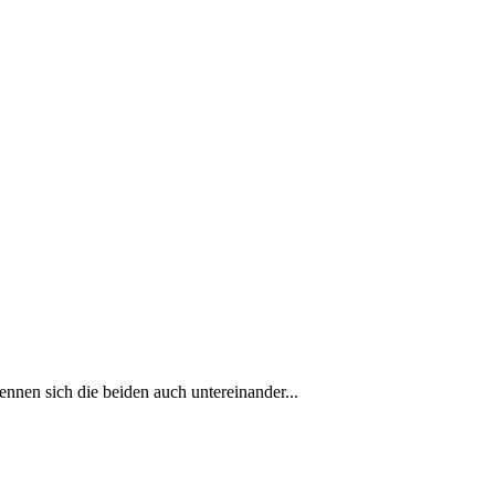
n­nen sich die bei­den auch un­ter­ein­an­der...