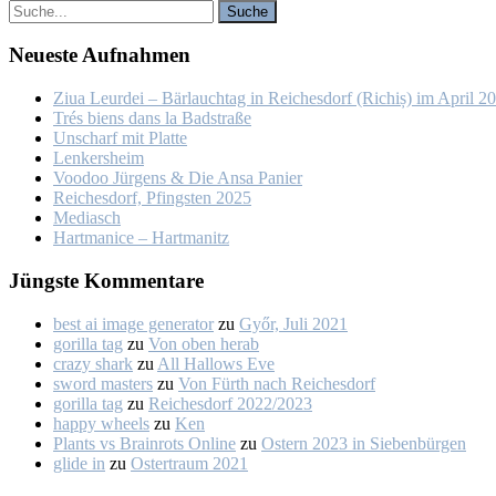
Neu­es­te Auf­nah­men
Ziua Leur­dei – Bär­lauch­tag in Rei­ches­dorf (Ri­chiș) im April 2
Trés biens dans la Bad­stra­ße
Un­scharf mit Plat­te
Len­kers­heim
Voo­doo Jür­gens & Die An­sa Pa­nier
Rei­ches­dorf, Pfings­ten 2025
Me­dia­sch
Hart­ma­nice – Hart­ma­nitz
Jüngs­te Kom­men­ta­re
best ai image generator
zu
Győr, Ju­li 2021
gorilla tag
zu
Von oben her­ab
crazy shark
zu
All Hal­lows Eve
sword masters
zu
Von Fürth nach Rei­ches­dorf
gorilla tag
zu
Rei­ches­dorf 2022/2023
happy wheels
zu
Ken
Plants vs Brainrots Online
zu
Os­tern 2023 in Sie­ben­bür­gen
glide in
zu
Os­ter­traum 2021