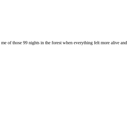
ind me of tho­se 99 nights in the fo­rest when ever­y­thing felt mo­re ali­ve a