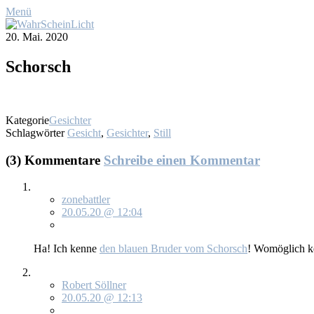
Menü
20. Mai. 2020
Schorsch
Kategorie
Gesichter
Schlagwörter
Gesicht
,
Gesichter
,
Still
(3) Kommentare
Schreibe einen Kommentar
zonebattler
20.05.20 @ 12:04
Ha! Ich ken­ne
den blau­en Bru­der vom Schorsch
! Wo­mög­lich ke
Robert Söllner
20.05.20 @ 12:13