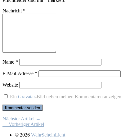
Pflichtfelder sind mit
*
markiert.
Nachricht
*
Name
*
E-Mail-Adresse
*
Website
Ein
Gravatar
-Bild neben meinen Kommentaren anzeigen.
Nächster Artikel →
← Vorheriger Artikel
© 2026
WahrScheinLicht