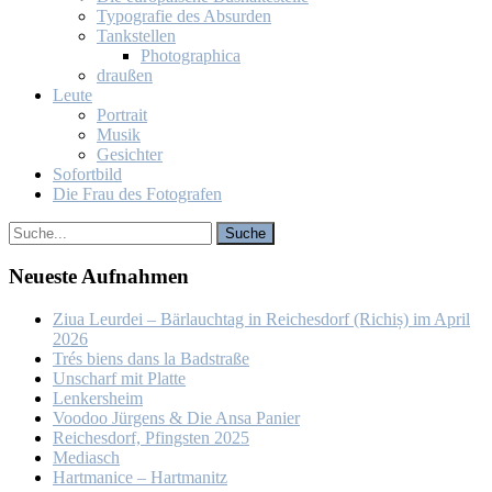
Ty­po­gra­fie des Ab­sur­den
Tank­stel­len
Pho­to­gra­phi­ca
drau­ßen
Leu­te
Por­trait
Mu­sik
Ge­sich­ter
So­fort­bild
Die Frau des Fo­to­gra­fen
Neu­es­te Auf­nah­men
Ziua Leur­dei – Bär­lauch­tag in Rei­ches­dorf (Ri­chiș) im April
2026
Trés biens dans la Bad­stra­ße
Un­scharf mit Plat­te
Len­kers­heim
Voo­doo Jür­gens & Die An­sa Pa­nier
Rei­ches­dorf, Pfings­ten 2025
Me­dia­sch
Hart­ma­nice – Hart­ma­nitz