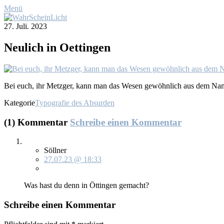
Menü
27. Juli. 2023
Neu­lich in Oet­tin­gen
Bei euch, ihr Metz­ger, kann man das We­sen ge­wöhn­lich aus dem Na­m
Kategorie
Typografie des Absurden
(1) Kommentar
Schreibe einen Kommentar
Söllner
27.07.23 @ 18:33
Was hast du denn in Öt­tin­gen ge­macht?
Schreibe einen Kommentar