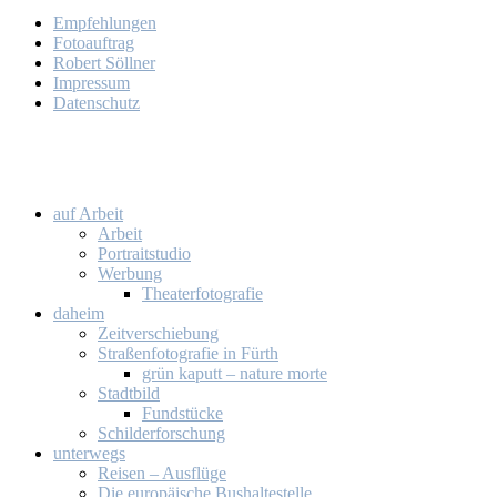
Emp­feh­lun­gen
Fo­to­auf­trag
Ro­bert Söll­ner
Im­pres­sum
Da­ten­schutz
auf Ar­beit
Ar­beit
Por­trait­stu­dio
Wer­bung
Thea­ter­fo­to­gra­fie
da­heim
Zeit­ver­schie­bung
Stra­ßen­fo­to­gra­fie in Fürth
grün ka­putt – na­tu­re mor­te
Stadt­bild
Fund­stü­cke
Schil­der­for­schung
un­ter­wegs
Rei­sen – Aus­flü­ge
Die eu­ro­päi­sche Bus­hal­te­stel­le