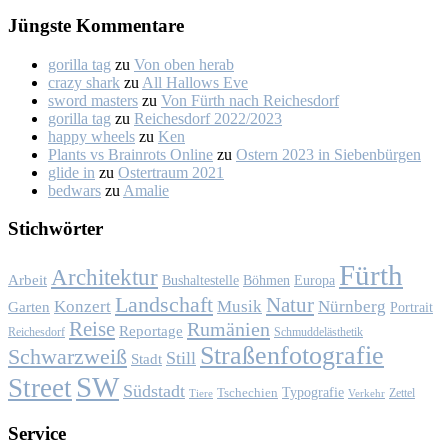
Jüngs­te Kom­men­ta­re
gorilla tag
zu
Von oben her­ab
crazy shark
zu
All Hal­lows Eve
sword masters
zu
Von Fürth nach Rei­ches­dorf
gorilla tag
zu
Rei­ches­dorf 2022/2023
happy wheels
zu
Ken
Plants vs Brainrots Online
zu
Os­tern 2023 in Sie­ben­bür­gen
glide in
zu
Os­ter­traum 2021
bedwars
zu
Ama­lie
Stich­wör­ter
Fürth
Architektur
Arbeit
Bushaltestelle
Böhmen
Europa
Landschaft
Natur
Konzert
Musik
Nürnberg
Garten
Portrait
Reise
Rumänien
Reportage
Reichesdorf
Schmuddelästhetik
Straßenfotografie
Schwarzweiß
Still
Stadt
SW
Street
Südstadt
Typografie
Tschechien
Zettel
Verkehr
Tiere
Ser­vice