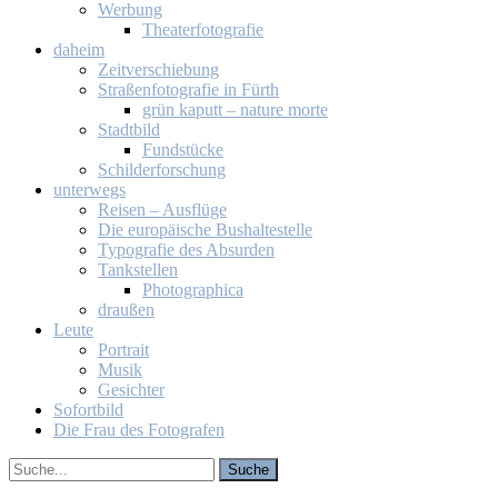
Wer­bung
Thea­ter­fo­to­gra­fie
da­heim
Zeit­ver­schie­bung
Stra­ßen­fo­to­gra­fie in Fürth
grün ka­putt – na­tu­re mor­te
Stadt­bild
Fund­stü­cke
Schil­der­for­schung
un­ter­wegs
Rei­sen – Aus­flü­ge
Die eu­ro­päi­sche Bus­hal­te­stel­le
Ty­po­gra­fie des Ab­sur­den
Tank­stel­len
Pho­to­gra­phi­ca
drau­ßen
Leu­te
Por­trait
Mu­sik
Ge­sich­ter
So­fort­bild
Die Frau des Fo­to­gra­fen