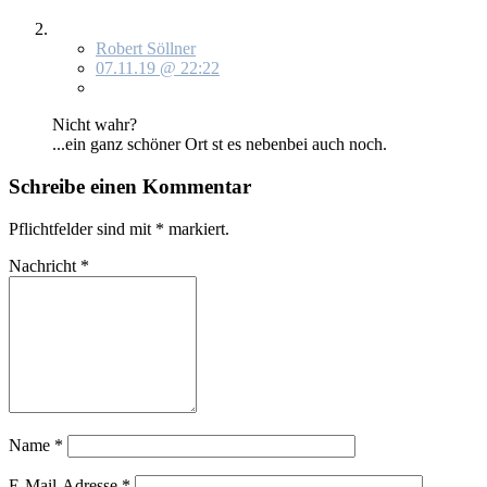
Robert Söllner
07.11.19 @ 22:22
Nicht wahr?
...ein ganz schö­ner Ort st es ne­ben­bei auch noch.
Schreibe einen Kommentar
Pflichtfelder sind mit
*
markiert.
Nachricht
*
Name
*
E-Mail-Adresse
*