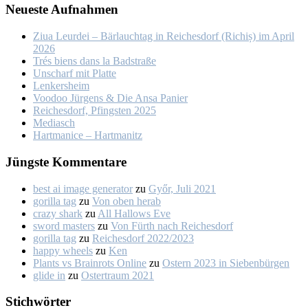
Neu­es­te Auf­nah­men
Ziua Leur­dei – Bär­lauch­tag in Rei­ches­dorf (Ri­chiș) im April
2026
Trés biens dans la Bad­stra­ße
Un­scharf mit Plat­te
Len­kers­heim
Voo­doo Jür­gens & Die An­sa Pa­nier
Rei­ches­dorf, Pfings­ten 2025
Me­dia­sch
Hart­ma­nice – Hart­ma­nitz
Jüngs­te Kom­men­ta­re
best ai image generator
zu
Győr, Ju­li 2021
gorilla tag
zu
Von oben her­ab
crazy shark
zu
All Hal­lows Eve
sword masters
zu
Von Fürth nach Rei­ches­dorf
gorilla tag
zu
Rei­ches­dorf 2022/2023
happy wheels
zu
Ken
Plants vs Brainrots Online
zu
Os­tern 2023 in Sie­ben­bür­gen
glide in
zu
Os­ter­traum 2021
Stich­wör­ter