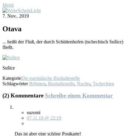
Menü
7. Nov.. 2019
Ot­a­va
... heißt der Fluß, der durch Schüt­ten­ho­fen (tsche­chisch Sušice)
fließt.
Sušice
Kategorie
Die europäische Bushaltestelle
Schlagwörter
Böhmen
,
Bushaltestelle
,
Nachts
,
Tschechien
(2) Kommentare
Schreibe einen Kommentar
suzomi
07.11.19 @ 22:19
Das ist aber ei­ne schö­ne Post­kar­te!