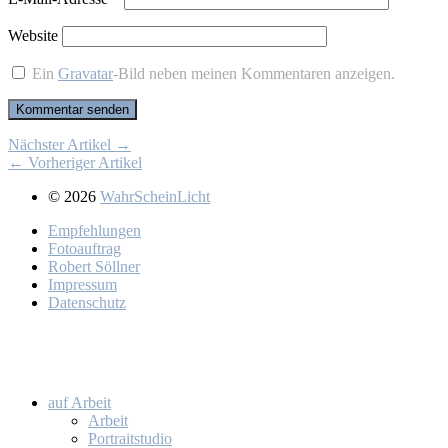
Website
Ein
Gravatar
-Bild neben meinen Kommentaren anzeigen.
Nächster Artikel →
← Vorheriger Artikel
© 2026
WahrScheinLicht
Emp­feh­lun­gen
Fo­to­auf­trag
Ro­bert Söll­ner
Im­pres­sum
Da­ten­schutz
auf Ar­beit
Ar­beit
Por­trait­stu­dio