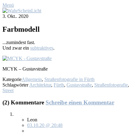
Menü
3. Okt.. 2020
Farb­mo­dell
...zu­min­dest fast.
Und zwar ein
sub­trak­ti­ves
.
MCYK – Gus­tav­stra­ße
Kategorie
Allgemein
,
Straßenfotografie in Fürth
Schlagwörter
Architektur
,
Fürth
,
Gustavstraße
,
Straßenfotografie
,
Street
(2) Kommentare
Schreibe einen Kommentar
Leon
03.10.20 @ 20:48