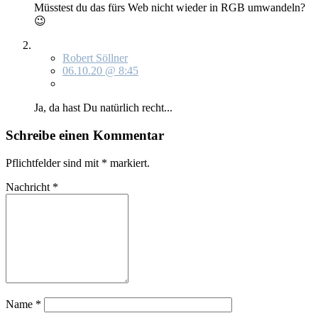
Müss­test du das fürs Web nicht wie­der in RGB um­wan­deln?
😉
Robert Söllner
06.10.20 @ 8:45
Ja, da hast Du na­tür­lich recht...
Schreibe einen Kommentar
Pflichtfelder sind mit
*
markiert.
Nachricht
*
Name
*