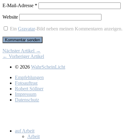
E-Mail-Adresse
*
Website
Ein
Gravatar
-Bild neben meinen Kommentaren anzeigen.
Nächster Artikel →
← Vorheriger Artikel
© 2026
WahrScheinLicht
Emp­feh­lun­gen
Fo­to­auf­trag
Ro­bert Söll­ner
Im­pres­sum
Da­ten­schutz
auf Ar­beit
Ar­beit