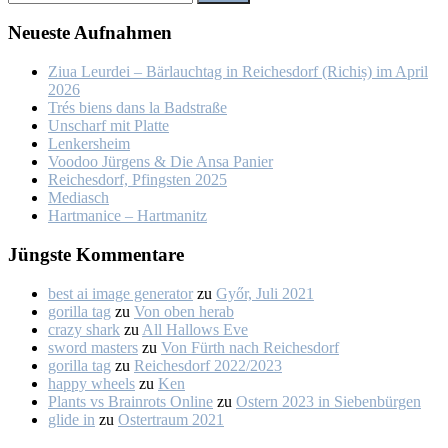
Neu­es­te Auf­nah­men
Ziua Leur­dei – Bär­lauch­tag in Rei­ches­dorf (Ri­chiș) im April
2026
Trés biens dans la Bad­stra­ße
Un­scharf mit Plat­te
Len­kers­heim
Voo­doo Jür­gens & Die An­sa Pa­nier
Rei­ches­dorf, Pfings­ten 2025
Me­dia­sch
Hart­ma­nice – Hart­ma­nitz
Jüngs­te Kom­men­ta­re
best ai image generator
zu
Győr, Ju­li 2021
gorilla tag
zu
Von oben her­ab
crazy shark
zu
All Hal­lows Eve
sword masters
zu
Von Fürth nach Rei­ches­dorf
gorilla tag
zu
Rei­ches­dorf 2022/2023
happy wheels
zu
Ken
Plants vs Brainrots Online
zu
Os­tern 2023 in Sie­ben­bür­gen
glide in
zu
Os­ter­traum 2021