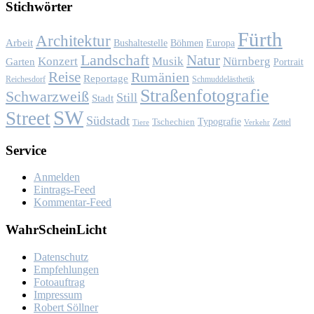
Stich­wör­ter
Fürth
Architektur
Arbeit
Bushaltestelle
Böhmen
Europa
Landschaft
Natur
Konzert
Musik
Nürnberg
Garten
Portrait
Reise
Rumänien
Reportage
Reichesdorf
Schmuddelästhetik
Straßenfotografie
Schwarzweiß
Still
Stadt
SW
Street
Südstadt
Typografie
Tschechien
Zettel
Verkehr
Tiere
Ser­vice
Anmelden
Eintrags-Feed
Kommentar-Feed
Wahr­Schein­Licht
Da­ten­schutz
Emp­feh­lun­gen
Fo­to­auf­trag
Im­pres­sum
Ro­bert Söll­ner