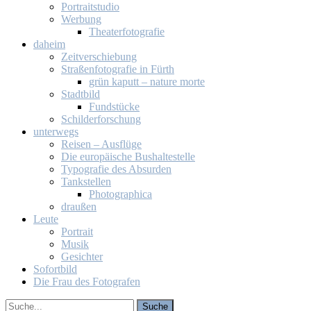
Por­trait­stu­dio
Wer­bung
Thea­ter­fo­to­gra­fie
da­heim
Zeit­ver­schie­bung
Stra­ßen­fo­to­gra­fie in Fürth
grün ka­putt – na­tu­re mor­te
Stadt­bild
Fund­stü­cke
Schil­der­for­schung
un­ter­wegs
Rei­sen – Aus­flü­ge
Die eu­ro­päi­sche Bus­hal­te­stel­le
Ty­po­gra­fie des Ab­sur­den
Tank­stel­len
Pho­to­gra­phi­ca
drau­ßen
Leu­te
Por­trait
Mu­sik
Ge­sich­ter
So­fort­bild
Die Frau des Fo­to­gra­fen