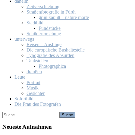
da­heim
Zeit­ver­schie­bung
Stra­ßen­fo­to­gra­fie in Fürth
grün ka­putt – na­tu­re mor­te
Stadt­bild
Fund­stü­cke
Schil­der­for­schung
un­ter­wegs
Rei­sen – Aus­flü­ge
Die eu­ro­päi­sche Bus­hal­te­stel­le
Ty­po­gra­fie des Ab­sur­den
Tank­stel­len
Pho­to­gra­phi­ca
drau­ßen
Leu­te
Por­trait
Mu­sik
Ge­sich­ter
So­fort­bild
Die Frau des Fo­to­gra­fen
Neu­es­te Auf­nah­men