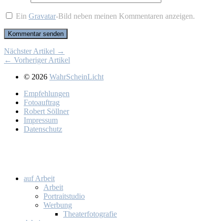
Ein
Gravatar
-Bild neben meinen Kommentaren anzeigen.
Nächster Artikel →
← Vorheriger Artikel
© 2026
WahrScheinLicht
Emp­feh­lun­gen
Fo­to­auf­trag
Ro­bert Söll­ner
Im­pres­sum
Da­ten­schutz
auf Ar­beit
Ar­beit
Por­trait­stu­dio
Wer­bung
Thea­ter­fo­to­gra­fie