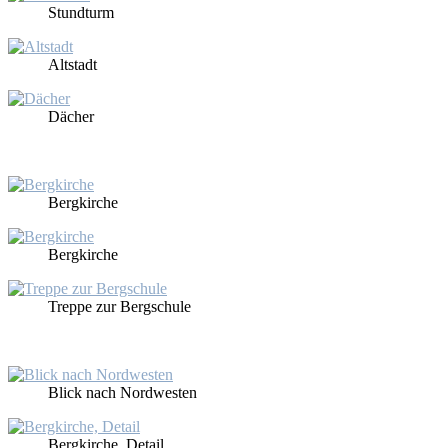
Stund­turm
Alt­stadt
Dä­cher
Berg­kir­che
Berg­kir­che
Trep­pe zur Berg­schu­le
Blick nach Nord­wes­ten
Berg­kir­che, De­tail