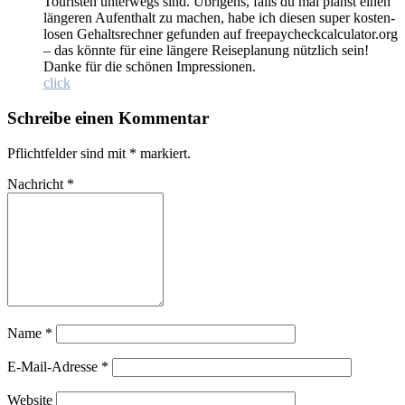
Tou­ris­ten un­ter­wegs sind. Üb­ri­gens, falls du mal planst ei­nen
län­ge­ren Auf­ent­halt zu ma­chen, ha­be ich die­sen su­per kos­ten­
lo­sen Ge­halts­rech­ner ge­fun­den auf freepaycheckcalculator.org
– das könn­te für ei­ne län­ge­re Rei­se­pla­nung nütz­lich sein!
Dan­ke für die schö­nen Im­pres­sio­nen.
click
Schreibe einen Kommentar
Pflichtfelder sind mit
*
markiert.
Nachricht
*
Name
*
E-Mail-Adresse
*
Website