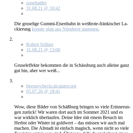
zonebattler
31.08.21 @ 10:42
Die gru­se­li­ge Gum­mi-Ei­sen­bahn in weiß­ro­te-frän­ki­scher La­
ckie­rung
könn­te glatt aus Nürn­berg stam­men
.
Robert Söllner
31.08.21 @ 13:00
Gru­sel­ef­fek­te be­kom­men die in Schäss­burg auch al­lei­ne ganz
gut hin, aber wer weiß...
freepaycheckcalculator.org
05.07.26 @ 18:41
Wow, die­se Bil­der von Schäß­burg brin­gen so vie­le Er­in­ne­run­
gen zu­rück! Wir wa­ren dort auch im Som­mer 2021 und es
war wirk­lich über­lau­fen. Dei­ne Idee mit ei­nem Be­such im
Herbst oder Win­ter ist gold­wert – das müs­sen wir auch mal
ma­chen. Die Alt­stadt ist ein­fach ma­gisch, wenn nicht so vie­le