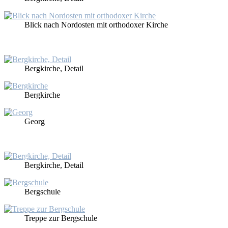
Blick nach Nord­os­ten mit or­tho­do­xer Kir­che
Berg­kir­che, De­tail
Berg­kir­che
Ge­org
Berg­kir­che, De­tail
Berg­schu­le
Trep­pe zur Berg­schu­le