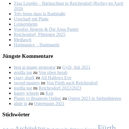
Ziua Leur­dei – Bär­lauch­tag in Rei­ches­dorf (Ri­chiș) im April
2026
Trés biens dans la Bad­stra­ße
Un­scharf mit Plat­te
Len­kers­heim
Voo­doo Jür­gens & Die An­sa Pa­nier
Rei­ches­dorf, Pfings­ten 2025
Me­dia­sch
Hart­ma­nice – Hart­ma­nitz
Jüngs­te Kom­men­ta­re
best ai image generator
zu
Győr, Ju­li 2021
gorilla tag
zu
Von oben her­ab
crazy shark
zu
All Hal­lows Eve
sword masters
zu
Von Fürth nach Rei­ches­dorf
gorilla tag
zu
Rei­ches­dorf 2022/2023
happy wheels
zu
Ken
Plants vs Brainrots Online
zu
Os­tern 2023 in Sie­ben­bür­gen
glide in
zu
Os­ter­traum 2021
Stich­wör­ter
Fürth
Architektur