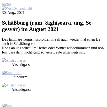
Menü
30. Aug.. 2021
Schäß­burg (rum. Sig­hișo­ara, ung. Se­
gesvár) im Au­gust 2021
Das fa­mi­liä­re Tou­ris­mus­pro­gramm sah auch wie­der mal ei­nen Be­
such in Schäß­burg vor.
No­tiz an uns selbst: Im Herbst oder Win­ter wie­der­kom­men und hof­
fen, dass dann nicht ganz so vie­le Leu­te un­ter­wegs sind...
Alt­stadt­gas­se
Stund­turm
Alt­stadt­gas­se