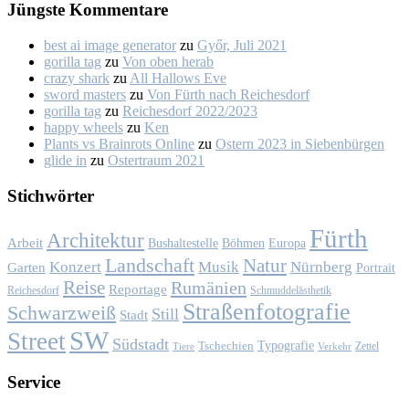
Jüngs­te Kom­men­ta­re
best ai image generator
zu
Győr, Ju­li 2021
gorilla tag
zu
Von oben her­ab
crazy shark
zu
All Hal­lows Eve
sword masters
zu
Von Fürth nach Rei­ches­dorf
gorilla tag
zu
Rei­ches­dorf 2022/2023
happy wheels
zu
Ken
Plants vs Brainrots Online
zu
Os­tern 2023 in Sie­ben­bür­gen
glide in
zu
Os­ter­traum 2021
Stich­wör­ter
Fürth
Architektur
Arbeit
Bushaltestelle
Böhmen
Europa
Landschaft
Natur
Konzert
Musik
Nürnberg
Garten
Portrait
Reise
Rumänien
Reportage
Reichesdorf
Schmuddelästhetik
Straßenfotografie
Schwarzweiß
Still
Stadt
SW
Street
Südstadt
Typografie
Tschechien
Zettel
Verkehr
Tiere
Ser­vice