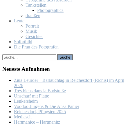
Tank­stel­len
Pho­to­gra­phi­ca
drau­ßen
Leu­te
Por­trait
Mu­sik
Ge­sich­ter
So­fort­bild
Die Frau des Fo­to­gra­fen
Neu­es­te Auf­nah­men
Ziua Leur­dei – Bär­lauch­tag in Rei­ches­dorf (Ri­chiș) im April
2026
Trés biens dans la Bad­stra­ße
Un­scharf mit Plat­te
Len­kers­heim
Voo­doo Jür­gens & Die An­sa Pa­nier
Rei­ches­dorf, Pfings­ten 2025
Me­dia­sch
Hart­ma­nice – Hart­ma­nitz