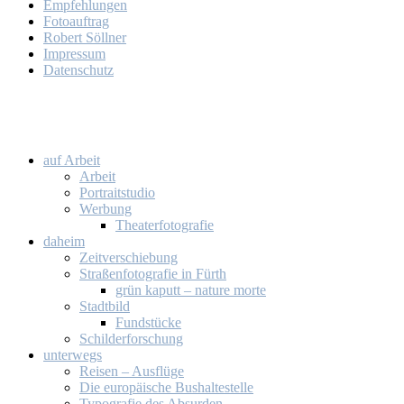
Emp­feh­lun­gen
Fo­to­auf­trag
Ro­bert Söll­ner
Im­pres­sum
Da­ten­schutz
auf Ar­beit
Ar­beit
Por­trait­stu­dio
Wer­bung
Thea­ter­fo­to­gra­fie
da­heim
Zeit­ver­schie­bung
Stra­ßen­fo­to­gra­fie in Fürth
grün ka­putt – na­tu­re mor­te
Stadt­bild
Fund­stü­cke
Schil­der­for­schung
un­ter­wegs
Rei­sen – Aus­flü­ge
Die eu­ro­päi­sche Bus­hal­te­stel­le
Ty­po­gra­fie des Ab­sur­den