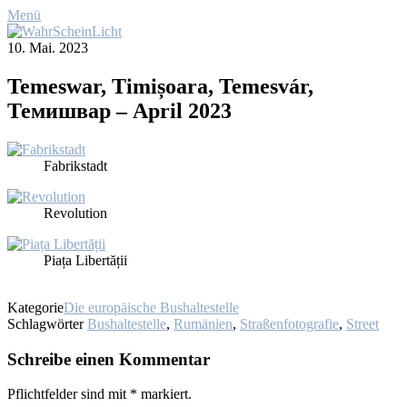
Menü
10. Mai. 2023
Te­mes­war, Ti­mișo­ara, Te­mes­vár,
Темишвар – April 2023
Fa­brik­stadt
Re­vo­lu­ti­on
Pia­ța Li­ber­tății
Kategorie
Die europäische Bushaltestelle
Schlagwörter
Bushaltestelle
,
Rumänien
,
Straßenfotografie
,
Street
Schreibe einen Kommentar
Pflichtfelder sind mit
*
markiert.