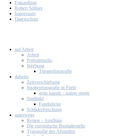
Fo­to­auf­trag
Ro­bert Söll­ner
Im­pres­sum
Da­ten­schutz
auf Ar­beit
Ar­beit
Por­trait­stu­dio
Wer­bung
Thea­ter­fo­to­gra­fie
da­heim
Zeit­ver­schie­bung
Stra­ßen­fo­to­gra­fie in Fürth
grün ka­putt – na­tu­re mor­te
Stadt­bild
Fund­stü­cke
Schil­der­for­schung
un­ter­wegs
Rei­sen – Aus­flü­ge
Die eu­ro­päi­sche Bus­hal­te­stel­le
Ty­po­gra­fie des Ab­sur­den