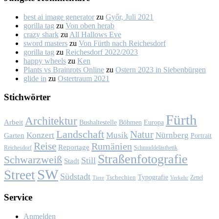
best ai image generator
zu
Győr, Ju­li 2021
gorilla tag
zu
Von oben her­ab
crazy shark
zu
All Hal­lows Eve
sword masters
zu
Von Fürth nach Rei­ches­dorf
gorilla tag
zu
Rei­ches­dorf 2022/2023
happy wheels
zu
Ken
Plants vs Brainrots Online
zu
Os­tern 2023 in Sie­ben­bür­gen
glide in
zu
Os­ter­traum 2021
Stich­wör­ter
Fürth
Architektur
Arbeit
Bushaltestelle
Böhmen
Europa
Landschaft
Natur
Konzert
Musik
Nürnberg
Garten
Portrait
Reise
Rumänien
Reportage
Reichesdorf
Schmuddelästhetik
Straßenfotografie
Schwarzweiß
Still
Stadt
SW
Street
Südstadt
Typografie
Tschechien
Zettel
Verkehr
Tiere
Ser­vice
Anmelden