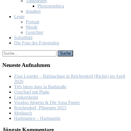
Tank­stel­len
Pho­to­gra­phi­ca
drau­ßen
Leu­te
Por­trait
Mu­sik
Ge­sich­ter
So­fort­bild
Die Frau des Fo­to­gra­fen
Neu­es­te Auf­nah­men
Ziua Leur­dei – Bär­lauch­tag in Rei­ches­dorf (Ri­chiș) im April
2026
Trés biens dans la Bad­stra­ße
Un­scharf mit Plat­te
Len­kers­heim
Voo­doo Jür­gens & Die An­sa Pa­nier
Rei­ches­dorf, Pfings­ten 2025
Me­dia­sch
Hart­ma­nice – Hart­ma­nitz
Jüngs­te Kom­men­ta­re