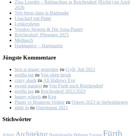
Ziua Leur­dei – Bär­lauch­tag in Rei­ches­dorf (Ri­chiș) im April
2026
Trés biens dans la Bad­stra­ße
Un­scharf mit Plat­te
Len­kers­heim
Voo­doo Jür­gens & Die An­sa Pa­nier
Rei­ches­dorf, Pfings­ten 2025
Me­dia­sch
Hart­ma­nice – Hart­ma­nitz
Jüngs­te Kom­men­ta­re
best ai image generator
zu
Győr, Ju­li 2021
gorilla tag
zu
Von oben her­ab
crazy shark
zu
All Hal­lows Eve
sword masters
zu
Von Fürth nach Rei­ches­dorf
gorilla tag
zu
Rei­ches­dorf 2022/2023
happy wheels
zu
Ken
Plants vs Brainrots Online
zu
Os­tern 2023 in Sie­ben­bür­gen
glide in
zu
Os­ter­traum 2021
Stich­wör­ter
Fürth
Architektur
Arbeit
Bushaltestelle
Böhmen
Europa