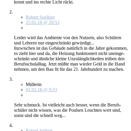
kennt und ins rech­te Licht rückt.
Robert Soellner
25.01.18 @ 20:53
Lei­der wird das Am­bi­en­te von den Nut­zern, al­so Schü­lern
und Leh­rern nur ein­ge­schränkt ge­wür­digt...
In­zwi­schen ist das Ge­bäu­de na­tür­lich in die Jah­re ge­kom­men,
es zieht hier und da, die Hei­zung funk­tio­niert nicht un­ein­ge­
schränkt und ähn­li­che klei­ne Un­zu­läng­lich­kei­ten trü­ben den
Be­rufs­schul­all­tag. Jetzt müß­te man wie­der Geld in die Hand
neh­men, um den Bau fit für das 21. Jahr­hun­dert zu ma­chen.
Müllerin
01.02.18 @ 9:33
Sehr schmuck. Ist viel­leicht auch bes­ser, wenn die Be­rufs­
schü­ler nicht wis­sen, was die Poul­sen Leuch­ten wert sind,
sonst sind die schnell weg...
Robert Söllner