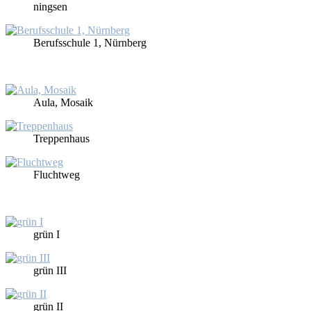
ningsen
Be­rufs­schu­le 1, Nürn­berg
Au­la, Mo­sa­ik
Trep­pen­haus
Flucht­weg
grün I
grün III
grün II