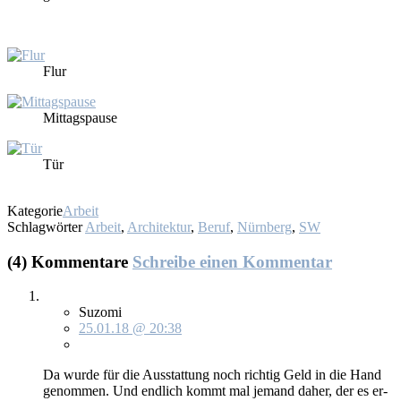
Flur
Mit­tags­pau­se
Tür
Kategorie
Arbeit
Schlagwörter
Arbeit
,
Architektur
,
Beruf
,
Nürnberg
,
SW
(4) Kommentare
Schreibe einen Kommentar
Suzomi
25.01.18 @ 20:38
Da wur­de für die Aus­stat­tung noch rich­tig Geld in die Hand
ge­nom­men. Und end­lich kommt mal je­mand da­her, der es er­