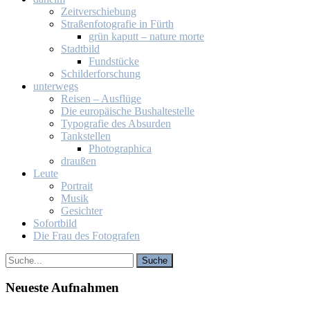
Zeit­ver­schie­bung
Stra­ßen­fo­to­gra­fie in Fürth
grün ka­putt – na­tu­re mor­te
Stadt­bild
Fund­stü­cke
Schil­der­for­schung
un­ter­wegs
Rei­sen – Aus­flü­ge
Die eu­ro­päi­sche Bus­hal­te­stel­le
Ty­po­gra­fie des Ab­sur­den
Tank­stel­len
Pho­to­gra­phi­ca
drau­ßen
Leu­te
Por­trait
Mu­sik
Ge­sich­ter
So­fort­bild
Die Frau des Fo­to­gra­fen
Neu­es­te Auf­nah­men