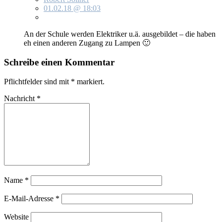
01.02.18 @ 18:03
An der Schu­le wer­den Elek­tri­ker u.ä. aus­ge­bil­det – die ha­ben
eh ei­nen an­de­ren Zu­gang zu Lam­pen 🙂
Schreibe einen Kommentar
Pflichtfelder sind mit
*
markiert.
Nachricht
*
Name
*
E-Mail-Adresse
*
Website