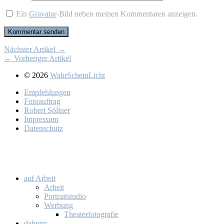
Ein
Gravatar
-Bild neben meinen Kommentaren anzeigen.
Nächster Artikel →
← Vorheriger Artikel
© 2026
WahrScheinLicht
Emp­feh­lun­gen
Fo­to­auf­trag
Ro­bert Söll­ner
Im­pres­sum
Da­ten­schutz
auf Ar­beit
Ar­beit
Por­trait­stu­dio
Wer­bung
Thea­ter­fo­to­gra­fie
da­heim