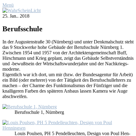
Menü
25. Jan.. 2018
Be­rufs­schu­le
In der Au­gus­ten­stra­ße 30 (Nürn­berg) und un­ter Denk­mal­schutz steht
das 9 Stock­wer­ke ho­he Ge­bäu­de der Be­rufs­schu­le Nürn­berg 1.
Zwi­schen 1954 und 1957 von der Ar­chi­tek­ten­ge­mein­schaft Buff,
Hirsch­mann und Krieg ge­plant, zeigt das Ge­bäu­de Selbst­ver­ständ­nis
und ‑be­wußt­sein der Wirt­schafts­wun­der­jah­re und der Nach­kriegs­
mo­der­ne.
Ei­gent­lich war ich dort, um mir (bzw. der Bun­des­agen­tur für Ar­beit)
ein Bild (oder meh­re­re) von der Tä­tig­keit des Be­rufs­schul­leh­rers zu
ma­chen – der Charme des Funk­tio­na­lis­mus der Fünf­zi­ger und die
knal­li­ge­ren Far­ben des spä­te­ren An­baus las­sen Ka­me­ra wie Au­ge
ab­schwei­fen.
Be­rufs­schu­le 1, Nürn­berg
Lou­is Poul­sen, PH 5 Pen­del­leuch­ten, De­sign von Poul Hen­