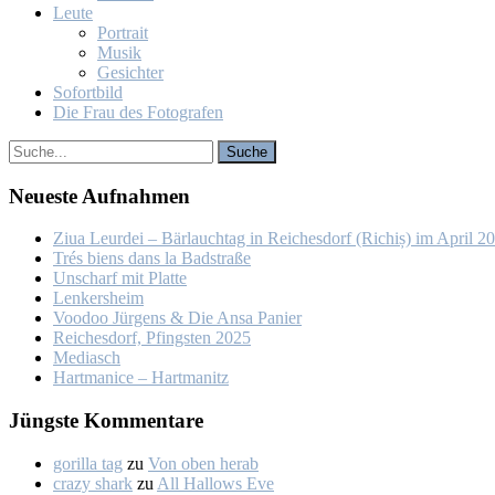
Leu­te
Por­trait
Mu­sik
Ge­sich­ter
So­fort­bild
Die Frau des Fo­to­gra­fen
Neu­es­te Auf­nah­men
Ziua Leur­dei – Bär­lauch­tag in Rei­ches­dorf (Ri­chiș) im April 2
Trés biens dans la Bad­stra­ße
Un­scharf mit Plat­te
Len­kers­heim
Voo­doo Jür­gens & Die An­sa Pa­nier
Rei­ches­dorf, Pfings­ten 2025
Me­dia­sch
Hart­ma­nice – Hart­ma­nitz
Jüngs­te Kom­men­ta­re
gorilla tag
zu
Von oben her­ab
crazy shark
zu
All Hal­lows Eve