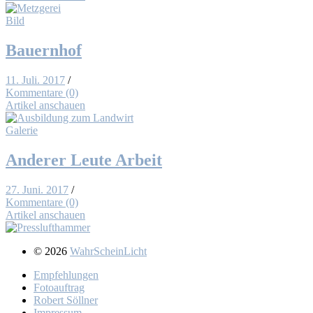
Bild
Bau­ern­hof
11. Juli. 2017
/
Kommentare (0)
Artikel anschauen
Galerie
An­de­rer Leu­te Ar­beit
27. Juni. 2017
/
Kommentare (0)
Artikel anschauen
© 2026
WahrScheinLicht
Emp­feh­lun­gen
Fo­to­auf­trag
Ro­bert Söll­ner
Im­pres­sum