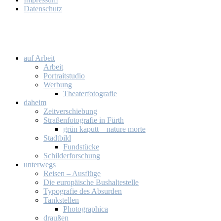
Da­ten­schutz
auf Ar­beit
Ar­beit
Por­trait­stu­dio
Wer­bung
Thea­ter­fo­to­gra­fie
da­heim
Zeit­ver­schie­bung
Stra­ßen­fo­to­gra­fie in Fürth
grün ka­putt – na­tu­re mor­te
Stadt­bild
Fund­stü­cke
Schil­der­for­schung
un­ter­wegs
Rei­sen – Aus­flü­ge
Die eu­ro­päi­sche Bus­hal­te­stel­le
Ty­po­gra­fie des Ab­sur­den
Tank­stel­len
Pho­to­gra­phi­ca
drau­ßen