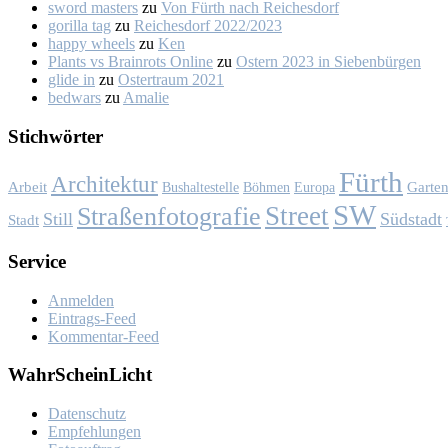
sword masters
zu
Von Fürth nach Rei­ches­dorf
gorilla tag
zu
Rei­ches­dorf 2022/2023
happy wheels
zu
Ken
Plants vs Brainrots Online
zu
Os­tern 2023 in Sie­ben­bür­gen
glide in
zu
Os­ter­traum 2021
bedwars
zu
Ama­lie
Stich­wör­ter
Fürth
Architektur
Garte
Arbeit
Bushaltestelle
Böhmen
Europa
SW
Street
Straßenfotografie
Still
Südstadt
Stadt
Ser­vice
Anmelden
Eintrags-Feed
Kommentar-Feed
Wahr­Schein­Licht
Da­ten­schutz
Emp­feh­lun­gen