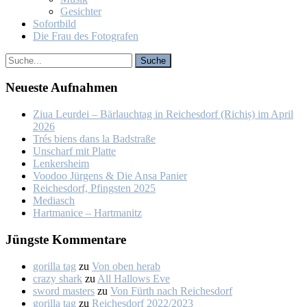
Ge­sich­ter
So­fort­bild
Die Frau des Fo­to­gra­fen
Neu­es­te Auf­nah­men
Ziua Leur­dei – Bär­lauch­tag in Rei­ches­dorf (Ri­chiș) im April
2026
Trés biens dans la Bad­stra­ße
Un­scharf mit Plat­te
Len­kers­heim
Voo­doo Jür­gens & Die An­sa Pa­nier
Rei­ches­dorf, Pfings­ten 2025
Me­dia­sch
Hart­ma­nice – Hart­ma­nitz
Jüngs­te Kom­men­ta­re
gorilla tag
zu
Von oben her­ab
crazy shark
zu
All Hal­lows Eve
sword masters
zu
Von Fürth nach Rei­ches­dorf
gorilla tag
zu
Rei­ches­dorf 2022/2023