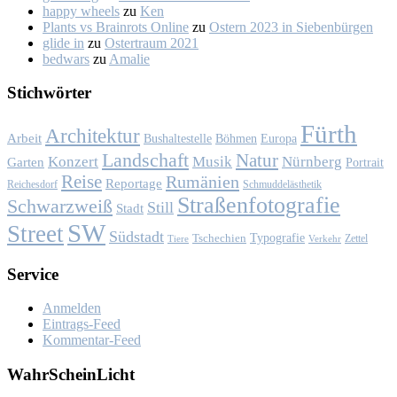
happy wheels
zu
Ken
Plants vs Brainrots Online
zu
Os­tern 2023 in Sie­ben­bür­gen
glide in
zu
Os­ter­traum 2021
bedwars
zu
Ama­lie
Stich­wör­ter
Fürth
Architektur
Arbeit
Bushaltestelle
Böhmen
Europa
Landschaft
Natur
Konzert
Musik
Nürnberg
Garten
Portrait
Reise
Rumänien
Reportage
Reichesdorf
Schmuddelästhetik
Straßenfotografie
Schwarzweiß
Still
Stadt
SW
Street
Südstadt
Typografie
Tschechien
Zettel
Verkehr
Tiere
Ser­vice
Anmelden
Eintrags-Feed
Kommentar-Feed
Wahr­Schein­Licht