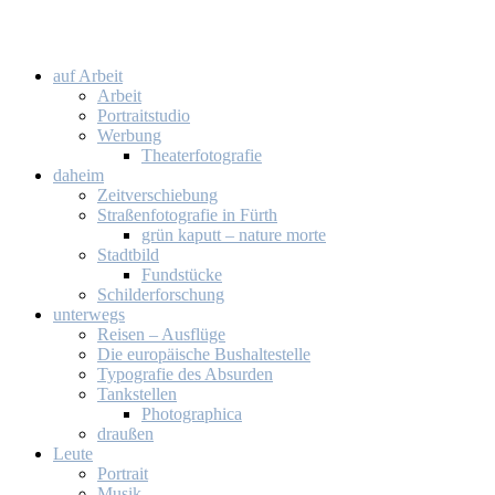
auf Ar­beit
Ar­beit
Por­trait­stu­dio
Wer­bung
Thea­ter­fo­to­gra­fie
da­heim
Zeit­ver­schie­bung
Stra­ßen­fo­to­gra­fie in Fürth
grün ka­putt – na­tu­re mor­te
Stadt­bild
Fund­stü­cke
Schil­der­for­schung
un­ter­wegs
Rei­sen – Aus­flü­ge
Die eu­ro­päi­sche Bus­hal­te­stel­le
Ty­po­gra­fie des Ab­sur­den
Tank­stel­len
Pho­to­gra­phi­ca
drau­ßen
Leu­te
Por­trait
Mu­sik