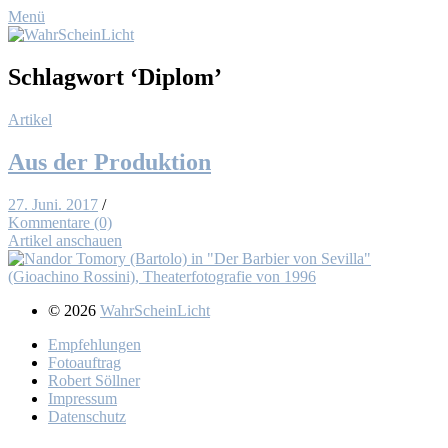
Menü
Schlagwort
‘Diplom’
Artikel
Aus der Pro­duk­ti­on
27. Juni. 2017
/
Kommentare (0)
Artikel anschauen
© 2026
WahrScheinLicht
Emp­feh­lun­gen
Fo­to­auf­trag
Ro­bert Söll­ner
Im­pres­sum
Da­ten­schutz