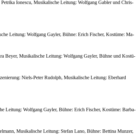
Pe­tri­ka Io­nes­cu, Mu­si­ka­li­sche Lei­tung: Wolf­gang Gab­ler und Chris­
li­sche Lei­tung: Wolf­gang Gay­ler, Büh­ne: Erich Fi­scher, Kos­tü­me: Ma­
­ra Bey­er, Mu­si­ka­li­sche Lei­tung: Wolf­gang Gay­ler, Büh­ne und Kos­tü­
e­nie­rung: Niels-Pe­ter Ru­dolph, Mu­si­ka­li­sche Lei­tung: Eber­hard
li­sche Lei­tung: Wolf­gang Gay­ler, Büh­ne: Erich Fi­scher, Kos­tü­me: Bar­ba­
el­mann, Mu­si­ka­li­sche Lei­tung: Ste­fan La­no, Büh­ne: Bet­ti­na Mun­zer,