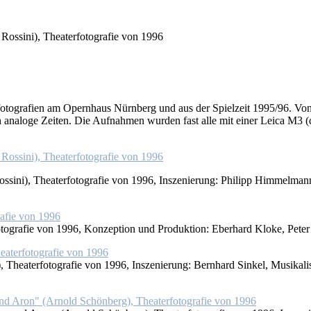
a­ter­fo­to­gra­fien am Opern­haus Nürn­berg und aus der Spiel­zeit 1995/96.
ch ana­lo­ge Zei­ten. Die Auf­nah­men wur­den fast al­le mit ei­ner Lei­ca 
­si­ni), Thea­ter­fo­to­gra­fie von 1996, In­sze­nie­rung: Phil­ipp Him­mel­man
to­gra­fie von 1996, Kon­zep­ti­on und Pro­duk­ti­on: Eber­hard Klo­ke, Pe­ter
Thea­ter­fo­to­gra­fie von 1996, In­sze­nie­rung: Bern­hard Sin­kel, Mu­si­ka­l