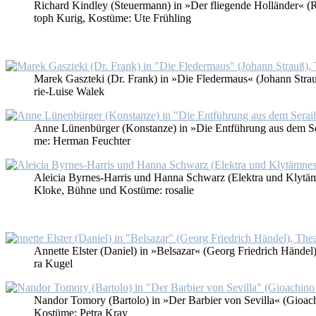
Ri­chard Kind­ley (Steu­er­mann) in »Der flie­gen­de Hol­län­der« (Ri
toph Ku­rig, Kos­tü­me: Ute Früh­ling
Ma­rek Gasz­te­ki (Dr. Frank) in »Die Fle­der­maus« (Jo­hann Strauß)
rie-Lui­se Wa­lek
An­ne Lü­nen­bür­ger (Kon­stan­ze) in »Die Ent­füh­rung aus dem Se­r
me: Her­man Feuch­ter
Alei­cia Byr­nes-Har­ris und Han­na Schwarz (Elek­tra und Klytäm­nes­
Klo­ke, Büh­ne und Kos­tü­me: ro­sa­lie
An­net­te Els­ter (Da­ni­el) in »Bel­sa­zar« (Ge­org Fried­rich Hän­del
ra Ku­gel
Nan­dor To­mo­ry (Bar­to­lo) in »Der Bar­bier von Se­vil­la« (Gioa­chi
Kos­tü­me: Pe­tra Kray