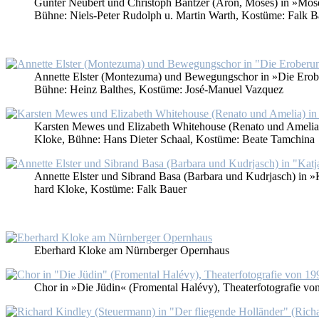
Gün­ter Neu­bert und Chris­toph Bant­zer (Aron, Mo­ses) in »Mo­ses 
Büh­ne: Niels-Pe­ter Ru­dolph u. Mar­tin Warth, Kos­tü­me: Falk B
An­net­te Els­ter (Mon­te­zu­ma) und Be­we­gungs­chor in »Die Er­obe
Büh­ne: Heinz Bal­thes, Kos­tü­me: Jo­sé-Ma­nu­el Vaz­quez
Kars­ten Me­wes und Eliza­beth Whi­te­house (Re­na­to und Ame­lia) in
Klo­ke, Büh­ne: Hans Die­ter Schaal, Kos­tü­me: Bea­te Tam­chi­na
An­net­te Els­ter und Si­brand Ba­sa (Bar­ba­ra und Ku­drjasch) in »K
hard Klo­ke, Kos­tü­me: Falk Bau­er
Eber­hard Klo­ke am Nürn­ber­ger Opern­haus
Chor in »Die Jü­din« (Fro­m­en­tal Ha­lé­vy), Thea­ter­fo­to­gra­fie 