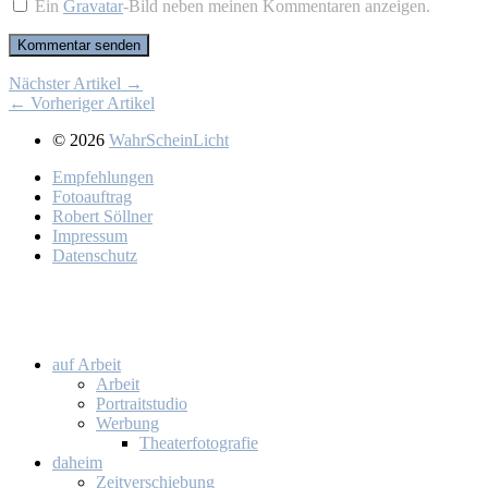
Ein
Gravatar
-Bild neben meinen Kommentaren anzeigen.
Nächster Artikel →
← Vorheriger Artikel
© 2026
WahrScheinLicht
Emp­feh­lun­gen
Fo­to­auf­trag
Ro­bert Söll­ner
Im­pres­sum
Da­ten­schutz
auf Ar­beit
Ar­beit
Por­trait­stu­dio
Wer­bung
Thea­ter­fo­to­gra­fie
da­heim
Zeit­ver­schie­bung