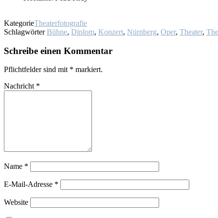
Kategorie
Theaterfotografie
Schlagwörter
Bühne
,
Diplom
,
Konzert
,
Nürnberg
,
Oper
,
Theater
,
The
Schreibe einen Kommentar
Pflichtfelder sind mit
*
markiert.
Nachricht
*
Name
*
E-Mail-Adresse
*
Website