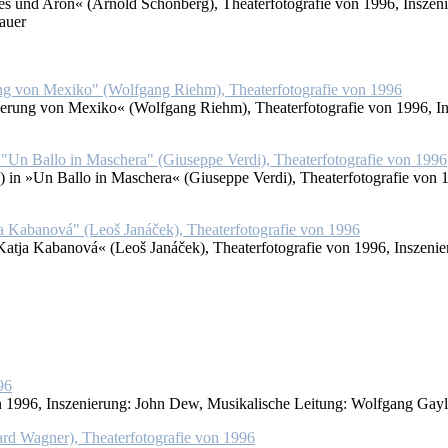
und Aron« (Ar­nold Schön­berg), Thea­ter­fo­to­gra­fie von 1996, In­sze­nie­
au­er
­rung von Me­xi­ko« (Wolf­gang Riehm), Thea­ter­fo­to­gra­fie von 1996, In­sz
 »Un Bal­lo in Ma­sche­ra« (Giu­sep­pe Ver­di), Thea­ter­fo­to­gra­fie von 19
at­ja Ka­ba­no­vá« (Leoš Janá­ček), Thea­ter­fo­to­gra­fie von 1996, In­sze­ni
von 1996, In­sze­nie­rung: John Dew, Mu­si­ka­li­sche Lei­tung: Wolf­gang Gay