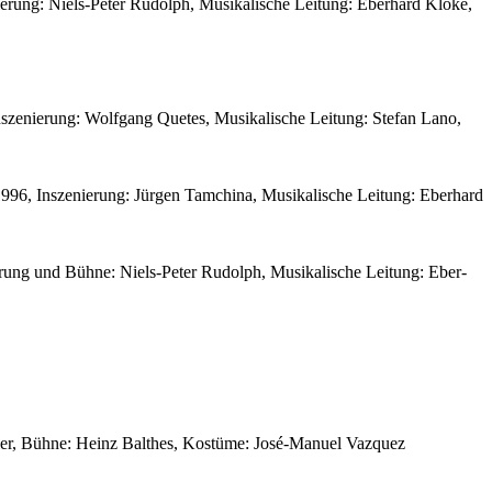
rung: Niels-Pe­ter Ru­dolph, Mu­si­ka­li­sche Lei­tung: Eber­hard Klo­ke,
e­nie­rung: Wolf­gang Que­tes, Mu­si­ka­li­sche Lei­tung: Ste­fan La­no,
96, In­sze­nie­rung: Jür­gen Tam­chi­na, Mu­si­ka­li­sche Lei­tung: Eber­hard
e­rung und Büh­ne: Niels-Pe­ter Ru­dolph, Mu­si­ka­li­sche Lei­tung: Eber­
­ler, Büh­ne: Heinz Bal­thes, Kos­tü­me: Jo­sé-Ma­nu­el Vaz­quez