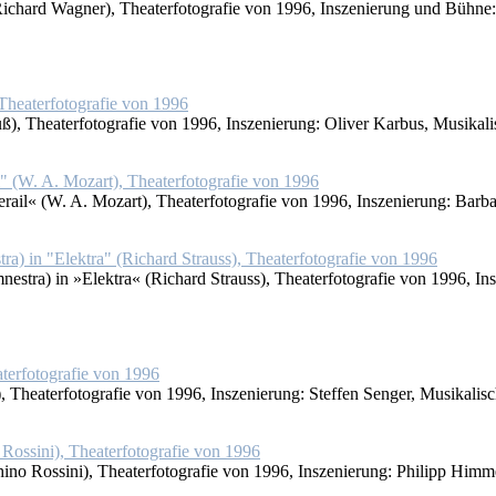
­chard Wag­ner), Thea­ter­fo­to­gra­fie von 1996, In­sze­nie­rung und Büh­ne: 
, Thea­ter­fo­to­gra­fie von 1996, In­sze­nie­rung: Oli­ver Kar­bus, Mu­si­ka­
ail« (W. A. Mo­zart), Thea­ter­fo­to­gra­fie von 1996, In­sze­nie­rung: Bar­ba
tra) in »Elek­tra« (Ri­chard Strauss), Thea­ter­fo­to­gra­fie von 1996, In­sz
), Thea­ter­fo­to­gra­fie von 1996, In­sze­nie­rung: Stef­fen Sen­ger, Mu­si­ka­
­no Ros­si­ni), Thea­ter­fo­to­gra­fie von 1996, In­sze­nie­rung: Phil­ipp Him­m