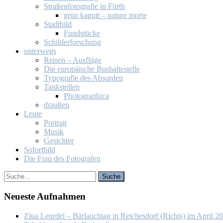
Stra­ßen­fo­to­gra­fie in Fürth
grün ka­putt – na­tu­re mor­te
Stadt­bild
Fund­stü­cke
Schil­der­for­schung
un­ter­wegs
Rei­sen – Aus­flü­ge
Die eu­ro­päi­sche Bus­hal­te­stel­le
Ty­po­gra­fie des Ab­sur­den
Tank­stel­len
Pho­to­gra­phi­ca
drau­ßen
Leu­te
Por­trait
Mu­sik
Ge­sich­ter
So­fort­bild
Die Frau des Fo­to­gra­fen
Neu­es­te Auf­nah­men
Ziua Leur­dei – Bär­lauch­tag in Rei­ches­dorf (Ri­chiș) im April 2