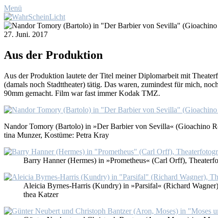
Menü
27. Juni. 2017
Aus der Pro­duk­ti­on
Aus der Pro­duk­ti­on lau­te­te der Ti­tel mei­ner Di­plom­ar­beit mit The
(da­mals noch Stadt­thea­ter) tä­tig. Das wa­ren, zu­min­dest für mich, no
90mm ge­macht. Film war fast im­mer Ko­d­ak TMZ.
Nan­dor To­mo­ry (Bar­to­lo) in »Der Bar­bier von Se­vil­la« (Gioa­chi­no Ros
ti­na Mun­zer, Kos­tü­me: Pe­tra Kray
Bar­ry Han­ner (Her­mes) in »Pro­me­theus« (Carl Orff), Thea­ter­fo­
Alei­cia Byr­nes-Har­ris (Kundry) in »Par­si­fal« (Ri­chard Wag­ner), 
thea Kat­zer