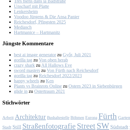
Trés biens dans la Bad­stra­ße
Un­scharf mit Plat­te
Len­kers­heim
Voo­doo Jür­gens & Die An­sa Pa­nier
Rei­ches­dorf, Pfings­ten 2025
Me­dia­sch
Hart­ma­nice – Hart­ma­nitz
Jüngs­te Kom­men­ta­re
best ai image generator
zu
Győr, Ju­li 2021
gorilla tag
zu
Von oben her­ab
crazy shark
zu
All Hal­lows Eve
sword masters
zu
Von Fürth nach Rei­ches­dorf
gorilla tag
zu
Rei­ches­dorf 2022/2023
happy wheels
zu
Ken
Plants vs Brainrots Online
zu
Os­tern 2023 in Sie­ben­bür­gen
glide in
zu
Os­ter­traum 2021
Stich­wör­ter
Fürth
Architektur
Garte
Arbeit
Bushaltestelle
Böhmen
Europa
SW
Street
Straßenfotografie
Still
Südstadt
Stadt