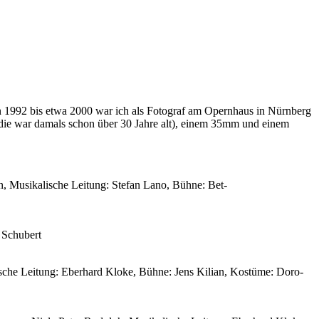
 Von 1992 bis et­wa 2000 war ich als Fo­to­graf am Opern­haus in Nürn­berg
M3 (die war da­mals schon über 30 Jah­re alt), ei­nem 35mm und ei­nem
n, Mu­si­ka­li­sche Lei­tung: Ste­fan La­no, Büh­ne: Bet­
 Schu­bert
i­sche Lei­tung: Eber­hard Klo­ke, Büh­ne: Jens Ki­li­an, Kos­tü­me: Do­ro­