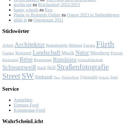
gorilla tag
zu
Rei­ches­dorf 2022/2023
happy wheels
zu
Ken
Plants vs Brainrots Online
zu
Os­tern 2023 in Sie­ben­bür­gen
glide in
zu
Os­ter­traum 2021
Stich­wör­ter
Fürth
Architektur
Arbeit
Bushaltestelle
Böhmen
Europa
Landschaft
Natur
Konzert
Musik
Nürnberg
Garten
Portrait
Reise
Rumänien
Reportage
Reichesdorf
Schmuddelästhetik
Straßenfotografie
Schwarzweiß
Still
Stadt
SW
Street
Südstadt
Typografie
Tschechien
Zettel
Verkehr
Tiere
Ser­vice
Anmelden
Eintrags-Feed
Kommentar-Feed
Wahr­Schein­Licht