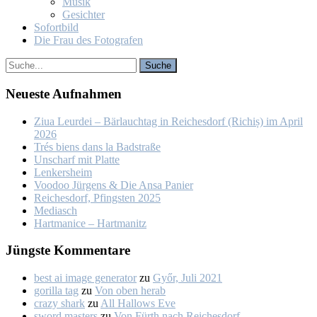
Mu­sik
Ge­sich­ter
So­fort­bild
Die Frau des Fo­to­gra­fen
Neu­es­te Auf­nah­men
Ziua Leur­dei – Bär­lauch­tag in Rei­ches­dorf (Ri­chiș) im April
2026
Trés biens dans la Bad­stra­ße
Un­scharf mit Plat­te
Len­kers­heim
Voo­doo Jür­gens & Die An­sa Pa­nier
Rei­ches­dorf, Pfings­ten 2025
Me­dia­sch
Hart­ma­nice – Hart­ma­nitz
Jüngs­te Kom­men­ta­re
best ai image generator
zu
Győr, Ju­li 2021
gorilla tag
zu
Von oben her­ab
crazy shark
zu
All Hal­lows Eve
sword masters
zu
Von Fürth nach Rei­ches­dorf