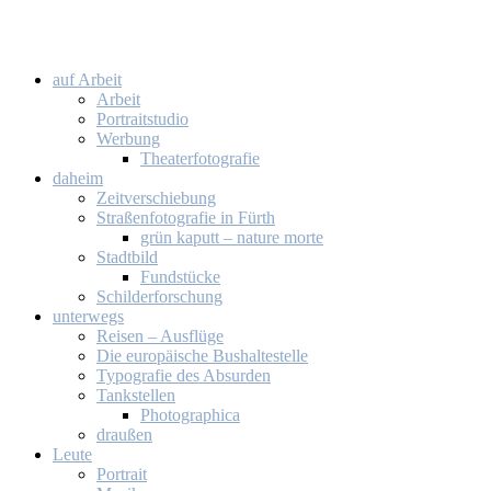
auf Ar­beit
Ar­beit
Por­trait­stu­dio
Wer­bung
Thea­ter­fo­to­gra­fie
da­heim
Zeit­ver­schie­bung
Stra­ßen­fo­to­gra­fie in Fürth
grün ka­putt – na­tu­re mor­te
Stadt­bild
Fund­stü­cke
Schil­der­for­schung
un­ter­wegs
Rei­sen – Aus­flü­ge
Die eu­ro­päi­sche Bus­hal­te­stel­le
Ty­po­gra­fie des Ab­sur­den
Tank­stel­len
Pho­to­gra­phi­ca
drau­ßen
Leu­te
Por­trait