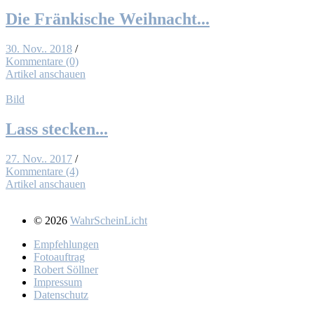
Die Frän­ki­sche Weih­nacht...
30. Nov.. 2018
/
Kommentare (0)
Artikel anschauen
Bild
Lass ste­cken...
27. Nov.. 2017
/
Kommentare (4)
Artikel anschauen
© 2026
WahrScheinLicht
Emp­feh­lun­gen
Fo­to­auf­trag
Ro­bert Söll­ner
Im­pres­sum
Da­ten­schutz