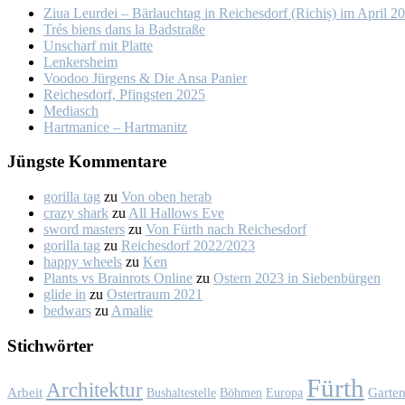
Ziua Leur­dei – Bär­lauch­tag in Rei­ches­dorf (Ri­chiș) im April 2
Trés biens dans la Bad­stra­ße
Un­scharf mit Plat­te
Len­kers­heim
Voo­doo Jür­gens & Die An­sa Pa­nier
Rei­ches­dorf, Pfings­ten 2025
Me­dia­sch
Hart­ma­nice – Hart­ma­nitz
Jüngs­te Kom­men­ta­re
gorilla tag
zu
Von oben her­ab
crazy shark
zu
All Hal­lows Eve
sword masters
zu
Von Fürth nach Rei­ches­dorf
gorilla tag
zu
Rei­ches­dorf 2022/2023
happy wheels
zu
Ken
Plants vs Brainrots Online
zu
Os­tern 2023 in Sie­ben­bür­gen
glide in
zu
Os­ter­traum 2021
bedwars
zu
Ama­lie
Stich­wör­ter
Fürth
Architektur
Garte
Arbeit
Bushaltestelle
Böhmen
Europa