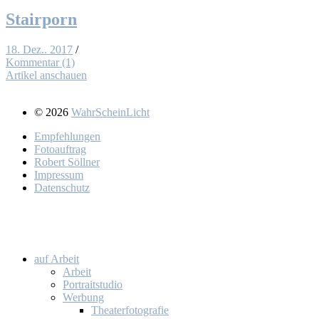
Stair­porn
18. Dez.. 2017
/
Kommentar (1)
Artikel anschauen
© 2026
WahrScheinLicht
Emp­feh­lun­gen
Fo­to­auf­trag
Ro­bert Söll­ner
Im­pres­sum
Da­ten­schutz
auf Ar­beit
Ar­beit
Por­trait­stu­dio
Wer­bung
Thea­ter­fo­to­gra­fie