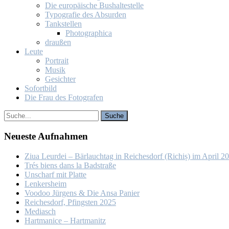
Die eu­ro­päi­sche Bus­hal­te­stel­le
Ty­po­gra­fie des Ab­sur­den
Tank­stel­len
Pho­to­gra­phi­ca
drau­ßen
Leu­te
Por­trait
Mu­sik
Ge­sich­ter
So­fort­bild
Die Frau des Fo­to­gra­fen
Neu­es­te Auf­nah­men
Ziua Leur­dei – Bär­lauch­tag in Rei­ches­dorf (Ri­chiș) im April 2
Trés biens dans la Bad­stra­ße
Un­scharf mit Plat­te
Len­kers­heim
Voo­doo Jür­gens & Die An­sa Pa­nier
Rei­ches­dorf, Pfings­ten 2025
Me­dia­sch
Hart­ma­nice – Hart­ma­nitz