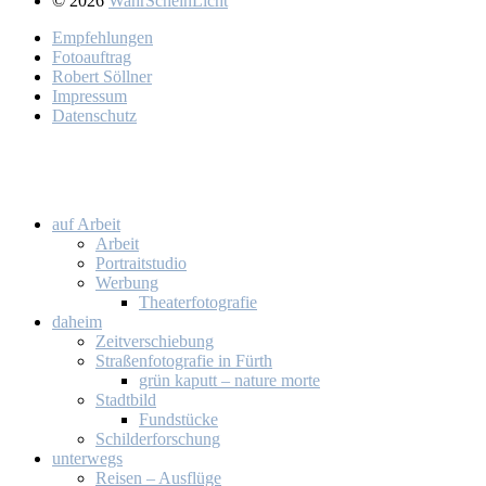
© 2026
WahrScheinLicht
Emp­feh­lun­gen
Fo­to­auf­trag
Ro­bert Söll­ner
Im­pres­sum
Da­ten­schutz
auf Ar­beit
Ar­beit
Por­trait­stu­dio
Wer­bung
Thea­ter­fo­to­gra­fie
da­heim
Zeit­ver­schie­bung
Stra­ßen­fo­to­gra­fie in Fürth
grün ka­putt – na­tu­re mor­te
Stadt­bild
Fund­stü­cke
Schil­der­for­schung
un­ter­wegs
Rei­sen – Aus­flü­ge