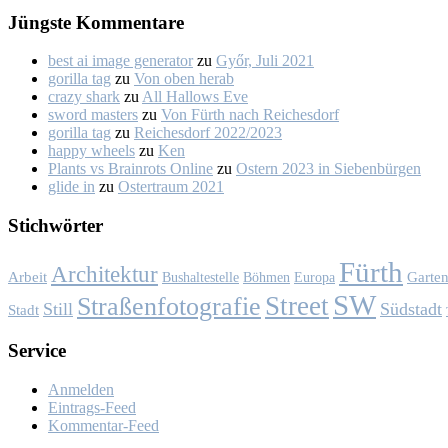
Jüngs­te Kom­men­ta­re
best ai image generator
zu
Győr, Ju­li 2021
gorilla tag
zu
Von oben her­ab
crazy shark
zu
All Hal­lows Eve
sword masters
zu
Von Fürth nach Rei­ches­dorf
gorilla tag
zu
Rei­ches­dorf 2022/2023
happy wheels
zu
Ken
Plants vs Brainrots Online
zu
Os­tern 2023 in Sie­ben­bür­gen
glide in
zu
Os­ter­traum 2021
Stich­wör­ter
Fürth
Architektur
Garte
Arbeit
Bushaltestelle
Böhmen
Europa
SW
Street
Straßenfotografie
Still
Südstadt
Stadt
Ser­vice
Anmelden
Eintrags-Feed
Kommentar-Feed