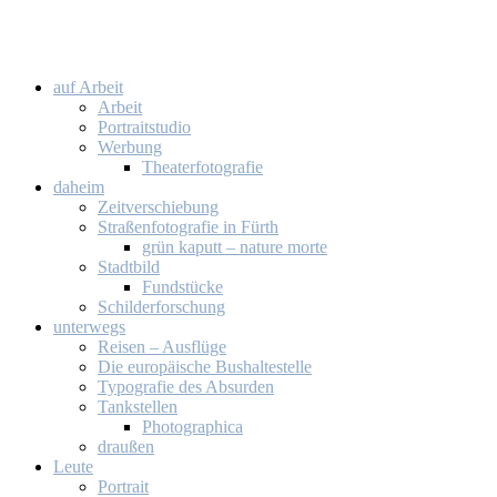
auf Ar­beit
Ar­beit
Por­trait­stu­dio
Wer­bung
Thea­ter­fo­to­gra­fie
da­heim
Zeit­ver­schie­bung
Stra­ßen­fo­to­gra­fie in Fürth
grün ka­putt – na­tu­re mor­te
Stadt­bild
Fund­stü­cke
Schil­der­for­schung
un­ter­wegs
Rei­sen – Aus­flü­ge
Die eu­ro­päi­sche Bus­hal­te­stel­le
Ty­po­gra­fie des Ab­sur­den
Tank­stel­len
Pho­to­gra­phi­ca
drau­ßen
Leu­te
Por­trait