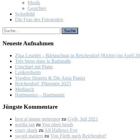
Mu­sik
Ge­sich­ter
So­fort­bild
Die Frau des Fo­to­gra­fen
Neu­es­te Auf­nah­men
Ziua Leur­dei – Bär­lauch­tag in Rei­ches­dorf (Ri­chiș) im April 2
Trés biens dans la Bad­stra­ße
Un­scharf mit Plat­te
Len­kers­heim
Voo­doo Jür­gens & Die An­sa Pa­nier
Rei­ches­dorf, Pfings­ten 2025
Me­dia­sch
Hart­ma­nice – Hart­ma­nitz
Jüngs­te Kom­men­ta­re
best ai image generator
zu
Győr, Ju­li 2021
gorilla tag
zu
Von oben her­ab
crazy shark
zu
All Hal­lows Eve
sword masters
zu
Von Fürth nach Rei­ches­dorf