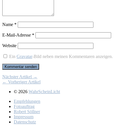
Name
*
E-Mail-Adresse
*
Website
Ein
Gravatar
-Bild neben meinen Kommentaren anzeigen.
Nächster Artikel →
← Vorheriger Artikel
© 2026
WahrScheinLicht
Emp­feh­lun­gen
Fo­to­auf­trag
Ro­bert Söll­ner
Im­pres­sum
Da­ten­schutz