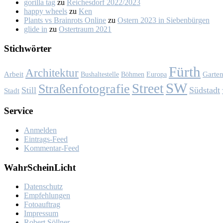
gorilla tag
zu
Rei­ches­dorf 2022/2023
happy wheels
zu
Ken
Plants vs Brainrots Online
zu
Os­tern 2023 in Sie­ben­bür­gen
glide in
zu
Os­ter­traum 2021
Stich­wör­ter
Fürth
Architektur
Garte
Arbeit
Bushaltestelle
Böhmen
Europa
SW
Street
Straßenfotografie
Still
Südstadt
Stadt
Ser­vice
Anmelden
Eintrags-Feed
Kommentar-Feed
Wahr­Schein­Licht
Da­ten­schutz
Emp­feh­lun­gen
Fo­to­auf­trag
Im­pres­sum
Ro­bert Söll­ner