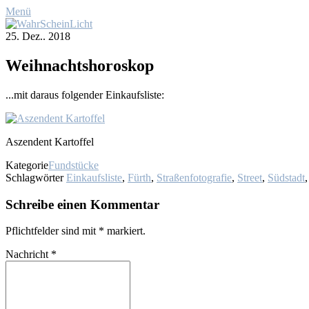
Menü
25. Dez.. 2018
Weih­nachts­ho­ro­skop
...mit dar­aus fol­gen­der Ein­kaufs­lis­te:
Aszen­dent Kar­tof­fel
Kategorie
Fundstücke
Schlagwörter
Einkaufsliste
,
Fürth
,
Straßenfotografie
,
Street
,
Südstadt
Schreibe einen Kommentar
Pflichtfelder sind mit
*
markiert.
Nachricht
*