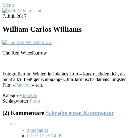
Menü
7. Juli. 2017
Wil­liam Car­los Wil­liams
The Red Wheel­bar­row
Fo­to­gra­fiert im Win­ter, in Jo­lan­tes Hort – kurz nach­dem ich, als
nicht all­zu flei­ßi­ger Ki­no­gän­ger, Jim Jar­muschs da­mals jüngs­ten
Film »
Pa­ter­son
« sah.
Kategorie
draußen
Schlagwörter
Fürth
(2) Kommentare
Schreibe einen Kommentar
zonebattler
07.07.17 @ 14:09