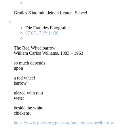
Gro­ßes Ki­no mit klei­nen Leu­ten. Schee!
Die Frau des Fotografen
07.07.17 @ 14:30
The Red Wheel­bar­row
Wil­liam Car­los Wil­liams, 1883 – 1963
so much de­pends
upon
a red wheel
bar­row
gla­zed wi­th rain
wa­ter
bes­i­de the white
chi­ckens.
https://www.poets.org/poetsorg/poem/red-wheelbarrow