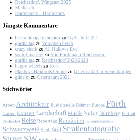
Rei­ches­dorf, Pfings­ten 2025
Me­dia­sch
Hart­ma­nice – Hart­ma­nitz
Jüngs­te Kom­men­ta­re
best ai image generator
zu
Győr, Ju­li 2021
gorilla tag
zu
Von oben her­ab
crazy shark
zu
All Hal­lows Eve
sword masters
zu
Von Fürth nach Rei­ches­dorf
gorilla tag
zu
Rei­ches­dorf 2022/2023
happy wheels
zu
Ken
Plants vs Brainrots Online
zu
Os­tern 2023 in Sie­ben­bür­gen
glide in
zu
Os­ter­traum 2021
Stich­wör­ter
Fürth
Architektur
Arbeit
Bushaltestelle
Böhmen
Europa
Landschaft
Natur
Konzert
Musik
Nürnberg
Garten
Portrait
Reise
Rumänien
Reportage
Reichesdorf
Schmuddelästhetik
Straßenfotografie
Schwarzweiß
Still
Stadt
SW
Street
Südstadt