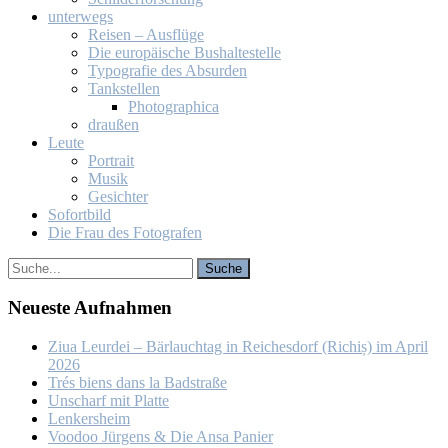
un­ter­wegs
Rei­sen – Aus­flü­ge
Die eu­ro­päi­sche Bus­hal­te­stel­le
Ty­po­gra­fie des Ab­sur­den
Tank­stel­len
Pho­to­gra­phi­ca
drau­ßen
Leu­te
Por­trait
Mu­sik
Ge­sich­ter
So­fort­bild
Die Frau des Fo­to­gra­fen
Neu­es­te Auf­nah­men
Ziua Leur­dei – Bär­lauch­tag in Rei­ches­dorf (Ri­chiș) im April
2026
Trés biens dans la Bad­stra­ße
Un­scharf mit Plat­te
Len­kers­heim
Voo­doo Jür­gens & Die An­sa Pa­nier