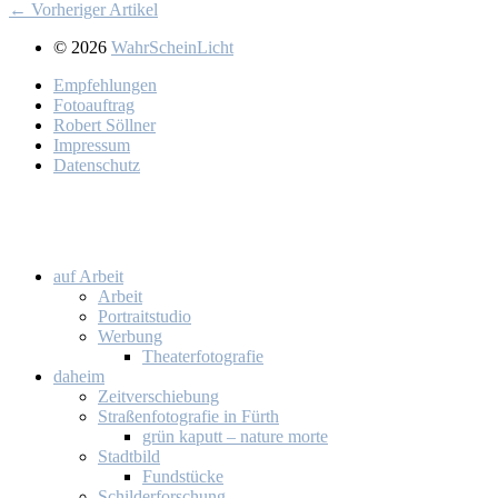
← Vorheriger Artikel
© 2026
WahrScheinLicht
Emp­feh­lun­gen
Fo­to­auf­trag
Ro­bert Söll­ner
Im­pres­sum
Da­ten­schutz
auf Ar­beit
Ar­beit
Por­trait­stu­dio
Wer­bung
Thea­ter­fo­to­gra­fie
da­heim
Zeit­ver­schie­bung
Stra­ßen­fo­to­gra­fie in Fürth
grün ka­putt – na­tu­re mor­te
Stadt­bild
Fund­stü­cke
Schil­der­for­schung