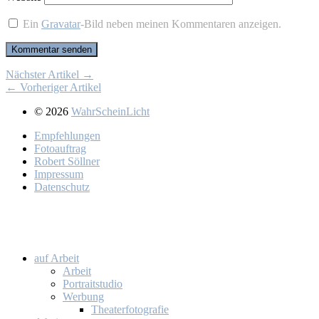
Ein
Gravatar
-Bild neben meinen Kommentaren anzeigen.
Nächster Artikel →
← Vorheriger Artikel
© 2026
WahrScheinLicht
Emp­feh­lun­gen
Fo­to­auf­trag
Ro­bert Söll­ner
Im­pres­sum
Da­ten­schutz
auf Ar­beit
Ar­beit
Por­trait­stu­dio
Wer­bung
Thea­ter­fo­to­gra­fie