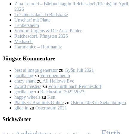
Ziua Leur­dei – Bär­lauch­tag in Rei­ches­dorf (Ri­chiș) im April
2026
Trés biens dans la Bad­stra­ße
Un­scharf mit Plat­te
Len­kers­heim
Voo­doo Jür­gens & Die An­sa Pa­nier
Rei­ches­dorf, Pfings­ten 2025
Me­dia­sch
Hart­ma­nice – Hart­ma­nitz
Jüngs­te Kom­men­ta­re
best ai image generator
zu
Győr, Ju­li 2021
gorilla tag
zu
Von oben her­ab
crazy shark
zu
All Hal­lows Eve
sword masters
zu
Von Fürth nach Rei­ches­dorf
gorilla tag
zu
Rei­ches­dorf 2022/2023
happy wheels
zu
Ken
Plants vs Brainrots Online
zu
Os­tern 2023 in Sie­ben­bür­gen
glide in
zu
Os­ter­traum 2021
Stich­wör­ter
Fürth
Architektur