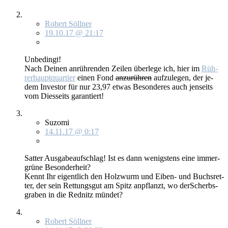
Robert Söllner
19.10.17 @ 21:17
Un­be­dingt!
Nach Dei­nen an­rüh­ren­den Zei­len über­le­ge ich, hier im
Rüh­
rer­haupt­quar­tier
ei­nen Fond
an­zu­rüh­ren
auf­zu­le­gen, der je­
dem In­ves­tor für nur 23,97 et­was Be­son­de­res auch jen­seits
vom Dies­seits ga­ran­tiert!
Suzomi
14.11.17 @ 0:17
Sat­ter Aus­ga­be­auf­schlag! Ist es dann we­nigs­tens ei­ne im­mer­
grü­ne Be­son­der­heit?
Kennt Ihr ei­gent­lich den Holz­wurm und Ei­ben- und Buchs­ret­
ter, der sein Ret­tungs­gut am Spitz an­pflanzt, wo der­Sch­erbs­
gra­ben in die Red­nitz mün­det?
Robert Söllner