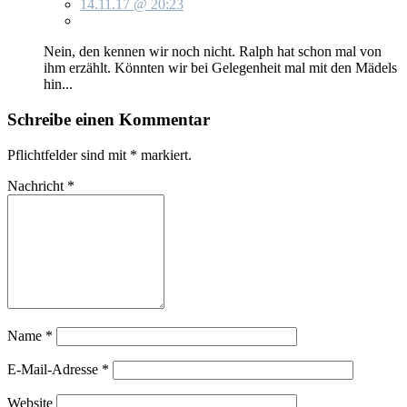
14.11.17 @ 20:23
Nein, den ken­nen wir noch nicht. Ralph hat schon mal von
ihm er­zählt. Könn­ten wir bei Ge­le­gen­heit mal mit den Mä­dels
hin...
Schreibe einen Kommentar
Pflichtfelder sind mit
*
markiert.
Nachricht
*
Name
*
E-Mail-Adresse
*
Website