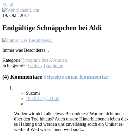
Menü
19. Okt.. 2017
End­gül­ti­ge Schnäpp­chen bei Al­di
Im­mer was Be­son­de­res...
Kategorie
Typografie des Absurden
Schlagwörter
Garten
,
Typografie
(4) Kommentare
Schreibe einen Kommentar
Suzomi
19.10.17 @ 21:02
Wol­len wir nicht al­le et­was Be­son­de­res? War­um nicht noch
über den Tod hin­aus? Auch un­se­re Hin­ter­blie­be­nen le­ben die­
se Hal­tung und wer­den uns zu­ver­läs­sig solch ein Uni­kat er­
wer­ben! Weil wir es ih­nen wert sind...