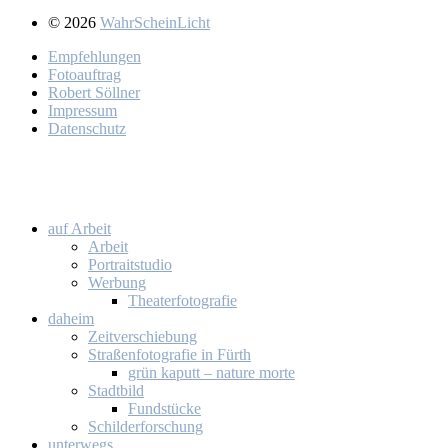
© 2026
WahrScheinLicht
Emp­feh­lun­gen
Fo­to­auf­trag
Ro­bert Söll­ner
Im­pres­sum
Da­ten­schutz
auf Ar­beit
Ar­beit
Por­trait­stu­dio
Wer­bung
Thea­ter­fo­to­gra­fie
da­heim
Zeit­ver­schie­bung
Stra­ßen­fo­to­gra­fie in Fürth
grün ka­putt – na­tu­re mor­te
Stadt­bild
Fund­stü­cke
Schil­der­for­schung
un­ter­wegs