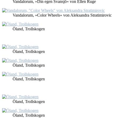
Van­dalorum, »Din egen Svans­jö« von El­len Ru­ge
Van­dalorum, »Co­lor Wheels« von Al­ek­san­dra Stra­ti­mi­ro­vic
Öland, Trollsko­gen
Öland, Trollsko­gen
Öland, Trollsko­gen
Öland, Trollsko­gen
Öland, Trollsko­gen
Öland, Trollsko­gen