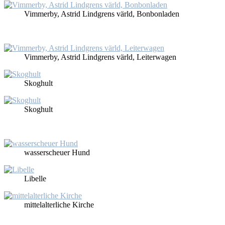
Vim­mer­by, As­trid Lind­grens värld, Bon­bon­la­den
Vim­mer­by, As­trid Lind­grens värld, Lei­ter­wa­gen
Skoghult
Skoghult
was­ser­scheu­er Hund
Li­bel­le
mit­tel­al­ter­li­che Kir­che