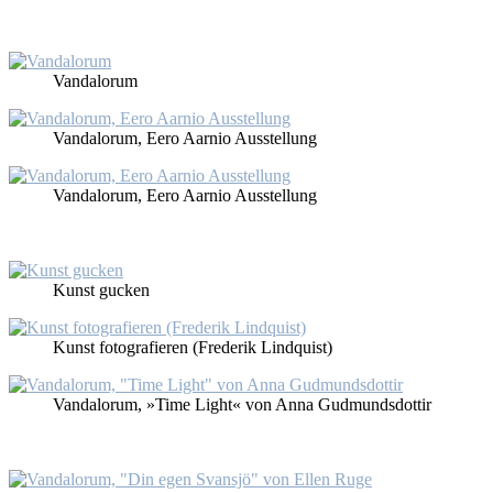
Van­dalorum
Van­dalorum, Ee­ro Aar­nio Aus­stel­lung
Van­dalorum, Ee­ro Aar­nio Aus­stel­lung
Kunst gu­cken
Kunst fo­to­gra­fie­ren (Fre­de­rik Lind­quist)
Van­dalorum, »Time Light« von An­na Gud­munds­dot­tir