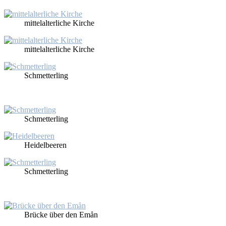
mit­tel­al­ter­li­che Kir­che
mit­tel­al­ter­li­che Kir­che
Schmet­ter­ling
Schmet­ter­ling
Hei­del­bee­ren
Schmet­ter­ling
Brü­cke über den Emån