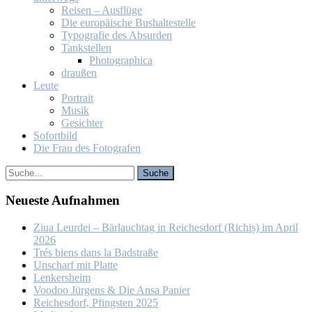
Rei­sen – Aus­flü­ge
Die eu­ro­päi­sche Bus­hal­te­stel­le
Ty­po­gra­fie des Ab­sur­den
Tank­stel­len
Pho­to­gra­phi­ca
drau­ßen
Leu­te
Por­trait
Mu­sik
Ge­sich­ter
So­fort­bild
Die Frau des Fo­to­gra­fen
Neu­es­te Auf­nah­men
Ziua Leur­dei – Bär­lauch­tag in Rei­ches­dorf (Ri­chiș) im April
2026
Trés biens dans la Bad­stra­ße
Un­scharf mit Plat­te
Len­kers­heim
Voo­doo Jür­gens & Die An­sa Pa­nier
Rei­ches­dorf, Pfings­ten 2025