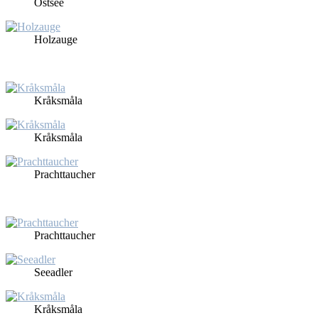
Ost­see
Holz­au­ge
Kråks­må­la
Kråks­må­la
Pracht­tau­cher
Pracht­tau­cher
See­ad­ler
Kråks­må­la