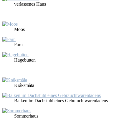
ver­las­se­nes Haus
Moos
Farn
Ha­ge­but­ten
Kråks­må­la
Bal­ken im Dach­stuhl ei­nes Ge­braucht­wa­ren­la­dens
Som­mer­haus