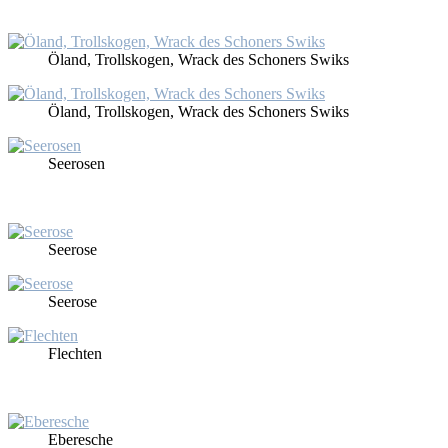
Öland, Trollsko­gen, Wrack des Scho­ners Swiks
Öland, Trollsko­gen, Wrack des Scho­ners Swiks
See­ro­sen
See­ro­se
See­ro­se
Flech­ten
Eber­esche