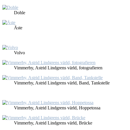
Doh­le
Äs­te
Vol­vo
Vim­mer­by, As­trid Lind­grens värld, fo­to­gra­fie­ren
Vim­mer­by, As­trid Lind­grens värld, Band, Tank­stel­le
Vim­mer­by, As­trid Lind­grens värld, Hop­pe­tos­sa
Vim­mer­by, As­trid Lind­grens värld, Brü­cke