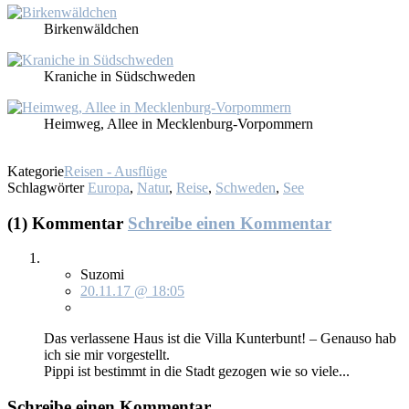
Bir­ken­wäld­chen
Kra­ni­che in Süd­schwe­den
Heim­weg, Al­lee in Meck­len­burg-Vor­pom­mern
Kategorie
Reisen - Ausflüge
Schlagwörter
Europa
,
Natur
,
Reise
,
Schweden
,
See
(1) Kommentar
Schreibe einen Kommentar
Suzomi
20.11.17 @ 18:05
Das ver­las­se­ne Haus ist die Vil­la Kun­ter­bunt! – Ge­nau­so hab
ich sie mir vor­ge­stellt.
Pip­pi ist be­stimmt in die Stadt ge­zo­gen wie so vie­le...
Schreibe einen Kommentar