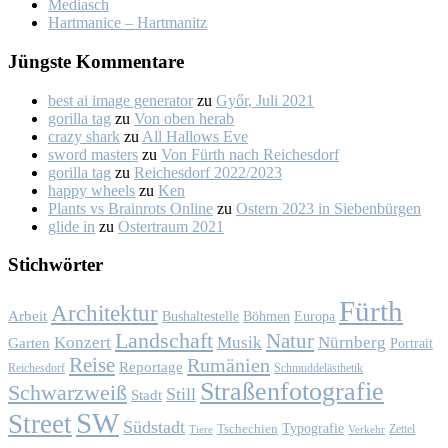
Me­dia­sch
Hart­ma­nice – Hart­ma­nitz
Jüngs­te Kom­men­ta­re
best ai image generator
zu
Győr, Ju­li 2021
gorilla tag
zu
Von oben her­ab
crazy shark
zu
All Hal­lows Eve
sword masters
zu
Von Fürth nach Rei­ches­dorf
gorilla tag
zu
Rei­ches­dorf 2022/2023
happy wheels
zu
Ken
Plants vs Brainrots Online
zu
Os­tern 2023 in Sie­ben­bür­gen
glide in
zu
Os­ter­traum 2021
Stich­wör­ter
Fürth
Architektur
Arbeit
Bushaltestelle
Böhmen
Europa
Landschaft
Natur
Konzert
Musik
Nürnberg
Garten
Portrait
Reise
Rumänien
Reportage
Reichesdorf
Schmuddelästhetik
Straßenfotografie
Schwarzweiß
Still
Stadt
SW
Street
Südstadt
Typografie
Tschechien
Zettel
Verkehr
Tiere