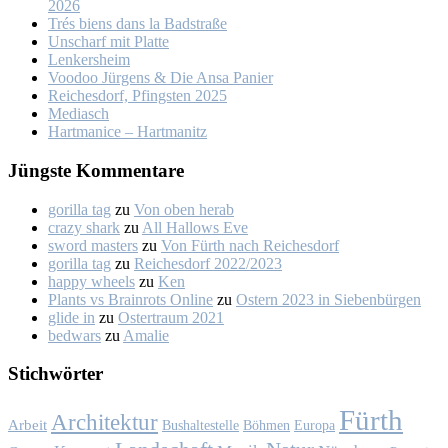
2026
Trés biens dans la Bad­stra­ße
Un­scharf mit Plat­te
Len­kers­heim
Voo­doo Jür­gens & Die An­sa Pa­nier
Rei­ches­dorf, Pfings­ten 2025
Me­dia­sch
Hart­ma­nice – Hart­ma­nitz
Jüngs­te Kom­men­ta­re
gorilla tag
zu
Von oben her­ab
crazy shark
zu
All Hal­lows Eve
sword masters
zu
Von Fürth nach Rei­ches­dorf
gorilla tag
zu
Rei­ches­dorf 2022/2023
happy wheels
zu
Ken
Plants vs Brainrots Online
zu
Os­tern 2023 in Sie­ben­bür­gen
glide in
zu
Os­ter­traum 2021
bedwars
zu
Ama­lie
Stich­wör­ter
Fürth
Architektur
Arbeit
Bushaltestelle
Böhmen
Europa