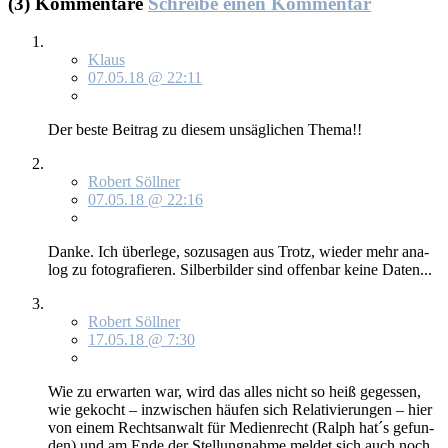
(3) Kommentare
Schreibe einen Kommentar
Klaus
07.05.18 @ 22:11
Der bes­te Bei­trag zu die­sem un­säg­li­chen The­ma!!
Robert Söllner
07.05.18 @ 22:16
Dan­ke. Ich über­le­ge, so­zu­sa­gen aus Trotz, wie­der mehr ana­
log zu fo­to­gra­fie­ren. Sil­ber­bil­der sind of­fen­bar kei­ne Da­ten...
Robert Söllner
17.05.18 @ 7:30
Wie zu er­war­ten war, wird das al­les nicht so heiß ge­ges­sen,
wie ge­kocht – in­zwi­schen häu­fen sich Re­la­ti­vie­run­gen – hier
von ei­nem Rechts­an­walt für Me­di­en­recht (Ralph hat´s ge­fun­
den) und am En­de der Stel­lung­nah­me mel­det sich auch noch