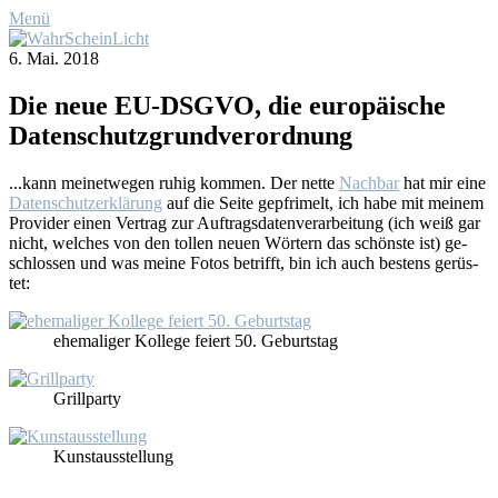
Menü
6. Mai. 2018
Die neue EU-DSGVO, die eu­ro­päi­sche
Da­ten­schutz­grund­ver­ord­nung
...kann mei­net­we­gen ru­hig kom­men. Der net­te
Nach­bar
hat mir ei­ne
Da­ten­schutz­er­klä­rung
auf die Sei­te ge­pfri­melt, ich ha­be mit mei­nem
Pro­vi­der ei­nen Ver­trag zur Auf­trags­da­ten­ver­ar­bei­tung (ich weiß gar
nicht, wel­ches von den tol­len neu­en Wör­tern das schöns­te ist) ge­
schlos­sen und was mei­ne Fo­tos be­trifft, bin ich auch bes­tens ge­rüs­
tet:
ehe­ma­li­ger Kol­le­ge fei­ert 50. Ge­burts­tag
Grill­par­ty
Kunst­aus­stel­lung