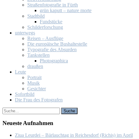
Stra­ßen­fo­to­gra­fie in Fürth
grün ka­putt – na­tu­re mor­te
Stadt­bild
Fund­stü­cke
Schil­der­for­schung
un­ter­wegs
Rei­sen – Aus­flü­ge
Die eu­ro­päi­sche Bus­hal­te­stel­le
Ty­po­gra­fie des Ab­sur­den
Tank­stel­len
Pho­to­gra­phi­ca
drau­ßen
Leu­te
Por­trait
Mu­sik
Ge­sich­ter
So­fort­bild
Die Frau des Fo­to­gra­fen
Neu­es­te Auf­nah­men
Ziua Leur­dei – Bär­lauch­tag in Rei­ches­dorf (Ri­chiș) im April