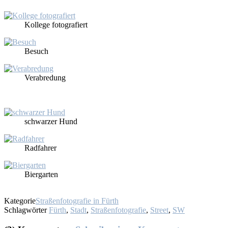
Kol­le­ge fo­to­gra­fiert
Be­such
Ver­ab­re­dung
schwar­zer Hund
Rad­fah­rer
Bier­gar­ten
Kategorie
Straßenfotografie in Fürth
Schlagwörter
Fürth
,
Stadt
,
Straßenfotografie
,
Street
,
SW