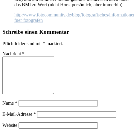
das BMI zu Wort (nicht Horst per­sön­lich, aber im­mer­hin)...
http://www.fotocommunity.de/blog/fotografisches/informatione
fuer-fotografen
Schreibe einen Kommentar
Pflichtfelder sind mit
*
markiert.
Nachricht
*
Name
*
E-Mail-Adresse
*
Website