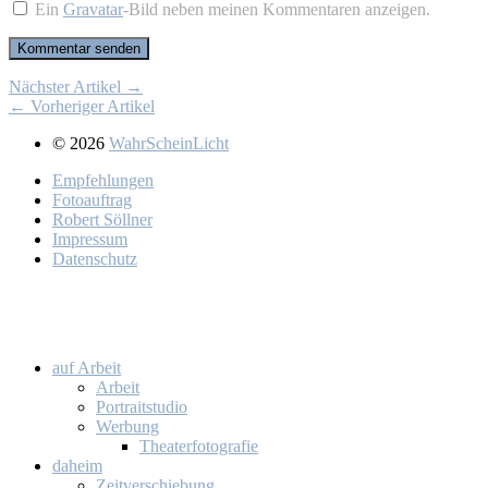
Ein
Gravatar
-Bild neben meinen Kommentaren anzeigen.
Nächster Artikel →
← Vorheriger Artikel
© 2026
WahrScheinLicht
Emp­feh­lun­gen
Fo­to­auf­trag
Ro­bert Söll­ner
Im­pres­sum
Da­ten­schutz
auf Ar­beit
Ar­beit
Por­trait­stu­dio
Wer­bung
Thea­ter­fo­to­gra­fie
da­heim
Zeit­ver­schie­bung