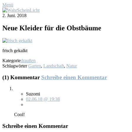
Menü
2. Juni. 2018
Neue Klei­der für die Obst­bäu­me
frisch ge­kalkt
Kategorie
draußen
Schlagwörter
Garten
,
Landschaft
,
Natur
(1) Kommentar
Schreibe einen Kommentar
Suzomi
02.06.18 @ 19:38
Cool!
Schreibe einen Kommentar