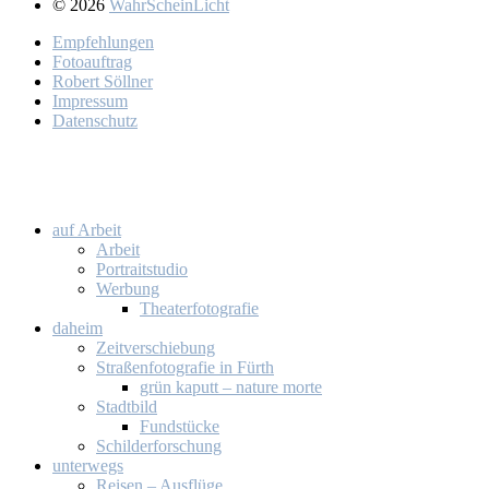
© 2026
WahrScheinLicht
Emp­feh­lun­gen
Fo­to­auf­trag
Ro­bert Söll­ner
Im­pres­sum
Da­ten­schutz
auf Ar­beit
Ar­beit
Por­trait­stu­dio
Wer­bung
Thea­ter­fo­to­gra­fie
da­heim
Zeit­ver­schie­bung
Stra­ßen­fo­to­gra­fie in Fürth
grün ka­putt – na­tu­re mor­te
Stadt­bild
Fund­stü­cke
Schil­der­for­schung
un­ter­wegs
Rei­sen – Aus­flü­ge