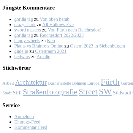
Jüngs­te Kom­men­ta­re
gorilla tag
zu
Von oben her­ab
crazy shark
zu
All Hal­lows Eve
sword masters
zu
Von Fürth nach Rei­ches­dorf
gorilla tag
zu
Rei­ches­dorf 2022/2023
happy wheels
zu
Ken
Plants vs Brainrots Online
zu
Os­tern 2023 in Sie­ben­bür­gen
glide in
zu
Os­ter­traum 2021
bedwars
zu
Ama­lie
Stich­wör­ter
Fürth
Architektur
Garte
Arbeit
Bushaltestelle
Böhmen
Europa
SW
Street
Straßenfotografie
Still
Südstadt
Stadt
Ser­vice
Anmelden
Eintrags-Feed
Kommentar-Feed