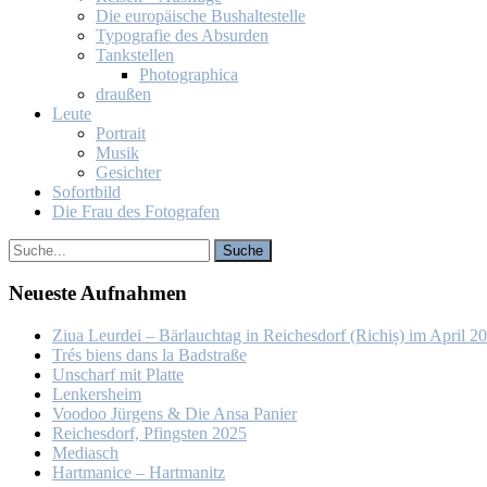
Die eu­ro­päi­sche Bus­hal­te­stel­le
Ty­po­gra­fie des Ab­sur­den
Tank­stel­len
Pho­to­gra­phi­ca
drau­ßen
Leu­te
Por­trait
Mu­sik
Ge­sich­ter
So­fort­bild
Die Frau des Fo­to­gra­fen
Neu­es­te Auf­nah­men
Ziua Leur­dei – Bär­lauch­tag in Rei­ches­dorf (Ri­chiș) im April 2
Trés biens dans la Bad­stra­ße
Un­scharf mit Plat­te
Len­kers­heim
Voo­doo Jür­gens & Die An­sa Pa­nier
Rei­ches­dorf, Pfings­ten 2025
Me­dia­sch
Hart­ma­nice – Hart­ma­nitz