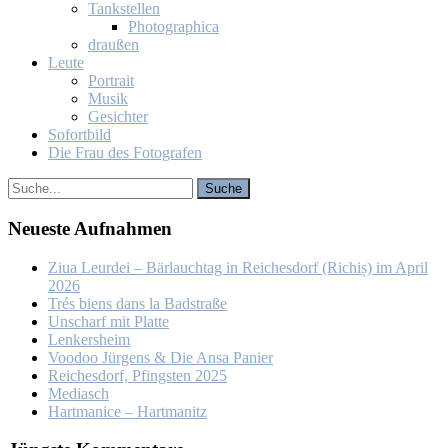
Tank­stel­len
Pho­to­gra­phi­ca
drau­ßen
Leu­te
Por­trait
Mu­sik
Ge­sich­ter
So­fort­bild
Die Frau des Fo­to­gra­fen
Neu­es­te Auf­nah­men
Ziua Leur­dei – Bär­lauch­tag in Rei­ches­dorf (Ri­chiș) im April
2026
Trés biens dans la Bad­stra­ße
Un­scharf mit Plat­te
Len­kers­heim
Voo­doo Jür­gens & Die An­sa Pa­nier
Rei­ches­dorf, Pfings­ten 2025
Me­dia­sch
Hart­ma­nice – Hart­ma­nitz