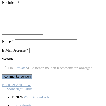
Nachricht
*
Name
*
E-Mail-Adresse
*
Website
Ein
Gravatar
-Bild neben meinen Kommentaren anzeigen.
Nächster Artikel →
← Vorheriger Artikel
© 2026
WahrScheinLicht
Emp­feh­lun­gen