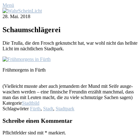
Menü
28. Mai. 2018
Schaum­schlä­ge­rei
Die Trul­la, die den Frosch ge­knutscht hat, war wohl nicht das hells­te
Licht im nächt­li­chen Stadt­park.
Früh­mor­gens in Fürth
(Viel­leicht muss­te aber auch je­man­dem der Mund mit Sei­fe aus­ge­
wa­schen wer­den – ei­ne fin­ni­sche Freun­din er­zählt manch­mal, dass
man das mit Leu­ten macht, die zu vie­le schmut­zi­ge Sa­chen sa­gen)
Kategorie
Stadtbild
Schlagwörter
Fürth
,
Stadt
,
Stadtpark
Schreibe einen Kommentar
Pflichtfelder sind mit
*
markiert.