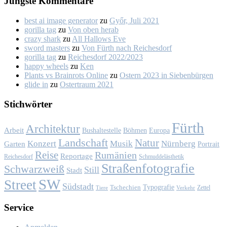
Jüngs­te Kom­men­ta­re
best ai image generator
zu
Győr, Ju­li 2021
gorilla tag
zu
Von oben her­ab
crazy shark
zu
All Hal­lows Eve
sword masters
zu
Von Fürth nach Rei­ches­dorf
gorilla tag
zu
Rei­ches­dorf 2022/2023
happy wheels
zu
Ken
Plants vs Brainrots Online
zu
Os­tern 2023 in Sie­ben­bür­gen
glide in
zu
Os­ter­traum 2021
Stich­wör­ter
Fürth
Architektur
Arbeit
Bushaltestelle
Böhmen
Europa
Landschaft
Natur
Konzert
Musik
Nürnberg
Garten
Portrait
Reise
Rumänien
Reportage
Reichesdorf
Schmuddelästhetik
Straßenfotografie
Schwarzweiß
Still
Stadt
SW
Street
Südstadt
Typografie
Tschechien
Zettel
Verkehr
Tiere
Ser­vice