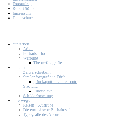
Fo­to­auf­trag
Ro­bert Söll­ner
Im­pres­sum
Da­ten­schutz
auf Ar­beit
Ar­beit
Por­trait­stu­dio
Wer­bung
Thea­ter­fo­to­gra­fie
da­heim
Zeit­ver­schie­bung
Stra­ßen­fo­to­gra­fie in Fürth
grün ka­putt – na­tu­re mor­te
Stadt­bild
Fund­stü­cke
Schil­der­for­schung
un­ter­wegs
Rei­sen – Aus­flü­ge
Die eu­ro­päi­sche Bus­hal­te­stel­le
Ty­po­gra­fie des Ab­sur­den