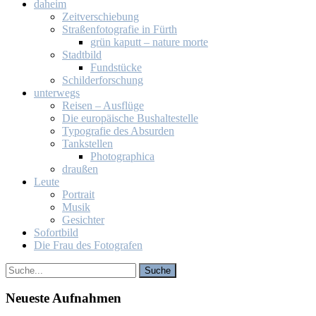
da­heim
Zeit­ver­schie­bung
Stra­ßen­fo­to­gra­fie in Fürth
grün ka­putt – na­tu­re mor­te
Stadt­bild
Fund­stü­cke
Schil­der­for­schung
un­ter­wegs
Rei­sen – Aus­flü­ge
Die eu­ro­päi­sche Bus­hal­te­stel­le
Ty­po­gra­fie des Ab­sur­den
Tank­stel­len
Pho­to­gra­phi­ca
drau­ßen
Leu­te
Por­trait
Mu­sik
Ge­sich­ter
So­fort­bild
Die Frau des Fo­to­gra­fen
Neu­es­te Auf­nah­men