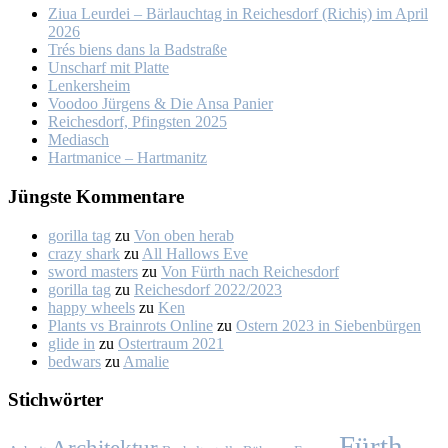
Ziua Leur­dei – Bär­lauch­tag in Rei­ches­dorf (Ri­chiș) im April
2026
Trés biens dans la Bad­stra­ße
Un­scharf mit Plat­te
Len­kers­heim
Voo­doo Jür­gens & Die An­sa Pa­nier
Rei­ches­dorf, Pfings­ten 2025
Me­dia­sch
Hart­ma­nice – Hart­ma­nitz
Jüngs­te Kom­men­ta­re
gorilla tag
zu
Von oben her­ab
crazy shark
zu
All Hal­lows Eve
sword masters
zu
Von Fürth nach Rei­ches­dorf
gorilla tag
zu
Rei­ches­dorf 2022/2023
happy wheels
zu
Ken
Plants vs Brainrots Online
zu
Os­tern 2023 in Sie­ben­bür­gen
glide in
zu
Os­ter­traum 2021
bedwars
zu
Ama­lie
Stich­wör­ter
Fürth