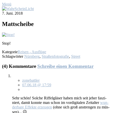
Menü
7. Juni. 2018
Matt­schei­be
Stop!
Kategorie
Reisen - Ausflüge
Schlagwörter
Nürnberg
,
Straßenfotografie
,
Street
(4) Kommentare
Schreibe einen Kommentar
zonebattler
07.06.18 @ 17:59
Sehr schön! Sol­che Rif­fel­glä­ser ha­ben mich seit je­her fas­zi­
niert, da­mit konn­te man schon im vor­di­gi­ta­len Zeit­al­ter
wun­
der­ba­re Ef­fek­te er­zeu­gen
(oh­ne sich groß an­stren­gen zu müs­
sen)... 😉