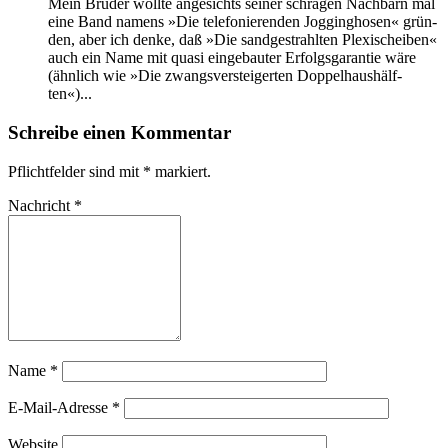
Mein Bru­der woll­te an­ge­sichts sei­ner schrä­gen Nach­barn mal
ei­ne Band na­mens »Die te­le­fo­nie­ren­den Jog­ging­ho­sen« grün­
den, aber ich den­ke, daß »Die sand­ge­strahl­ten Plexi­schei­ben«
auch ein Na­me mit qua­si ein­ge­bau­ter Er­folgs­ga­ran­tie wä­re
(ähn­lich wie »Die zwangs­ver­stei­ger­ten Dop­pel­haus­hälf­
ten«)...
Schreibe einen Kommentar
Pflichtfelder sind mit
*
markiert.
Nachricht
*
Name
*
E-Mail-Adresse
*
Website