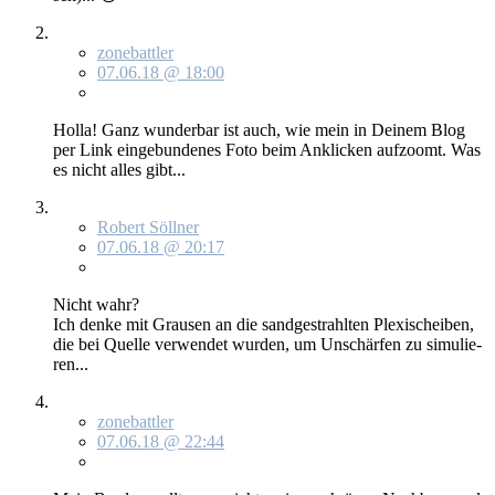
zonebattler
07.06.18 @ 18:00
Hol­la! Ganz wun­der­bar ist auch, wie mein in Dei­nem Blog
per Link ein­ge­bun­de­nes Fo­to beim An­kli­cken auf­zoomt. Was
es nicht al­les gibt...
Robert Söllner
07.06.18 @ 20:17
Nicht wahr?
Ich den­ke mit Grau­sen an die sand­ge­strahl­ten Plexi­schei­ben,
die bei Quel­le ver­wen­det wur­den, um Un­schär­fen zu si­mu­lie­
ren...
zonebattler
07.06.18 @ 22:44