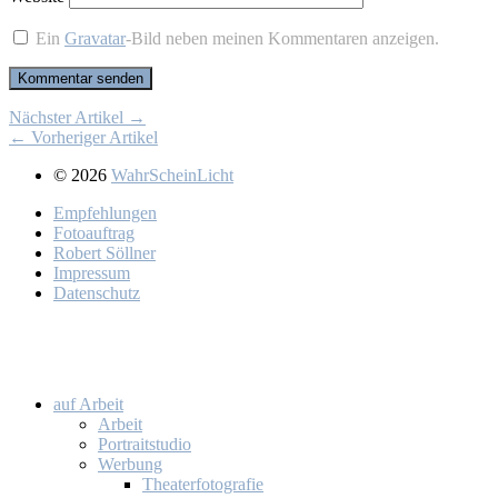
Ein
Gravatar
-Bild neben meinen Kommentaren anzeigen.
Nächster Artikel →
← Vorheriger Artikel
© 2026
WahrScheinLicht
Emp­feh­lun­gen
Fo­to­auf­trag
Ro­bert Söll­ner
Im­pres­sum
Da­ten­schutz
auf Ar­beit
Ar­beit
Por­trait­stu­dio
Wer­bung
Thea­ter­fo­to­gra­fie