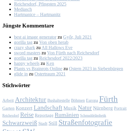
Rei­ches­dorf, Pfings­ten 2025
Me­dia­sch
Hart­ma­nice – Hart­ma­nitz
Jüngs­te Kom­men­ta­re
best ai image generator
zu
Győr, Ju­li 2021
gorilla tag
zu
Von oben her­ab
crazy shark
zu
All Hal­lows Eve
sword masters
zu
Von Fürth nach Rei­ches­dorf
gorilla tag
zu
Rei­ches­dorf 2022/2023
happy wheels
zu
Ken
Plants vs Brainrots Online
zu
Os­tern 2023 in Sie­ben­bür­gen
glide in
zu
Os­ter­traum 2021
Stich­wör­ter
Fürth
Architektur
Arbeit
Bushaltestelle
Böhmen
Europa
Landschaft
Natur
Konzert
Musik
Nürnberg
Garten
Portrait
Reise
Rumänien
Reportage
Reichesdorf
Schmuddelästhetik
Straßenfotografie
Schwarzweiß
Still
Stadt