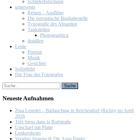
Schil­der­for­schung
un­ter­wegs
Rei­sen – Aus­flü­ge
Die eu­ro­päi­sche Bus­hal­te­stel­le
Ty­po­gra­fie des Ab­sur­den
Tank­stel­len
Pho­to­gra­phi­ca
drau­ßen
Leu­te
Por­trait
Mu­sik
Ge­sich­ter
So­fort­bild
Die Frau des Fo­to­gra­fen
Neu­es­te Auf­nah­men
Ziua Leur­dei – Bär­lauch­tag in Rei­ches­dorf (Ri­chiș) im April
2026
Trés biens dans la Bad­stra­ße
Un­scharf mit Plat­te
Len­kers­heim
Voo­doo Jür­gens & Die An­sa Pa­nier