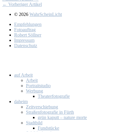
← Vorheriger Artikel
© 2026
WahrScheinLicht
Emp­feh­lun­gen
Fo­to­auf­trag
Ro­bert Söll­ner
Im­pres­sum
Da­ten­schutz
auf Ar­beit
Ar­beit
Por­trait­stu­dio
Wer­bung
Thea­ter­fo­to­gra­fie
da­heim
Zeit­ver­schie­bung
Stra­ßen­fo­to­gra­fie in Fürth
grün ka­putt – na­tu­re mor­te
Stadt­bild
Fund­stü­cke