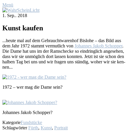
Menü
1. Sep.. 2018
Kunst kau­fen
...heu­te mal auf dem Ge­braucht­wa­ren­hof Bis­lo­he – das Bild aus
dem Jahr 1972 stammt ver­mut­lich von
Jo­han­nes Ja­kob Schop­per
.
Die Da­me hat uns im der Ram­sche­cke so ein­dring­lich an­ge­se­hen,
dass wir sie un­mög­lich dort las­sen konn­ten. Jetzt ist sie schon den
hal­ben Tag bei uns und wir fra­gen uns stän­dig, wo­her wir sie ken­
nen...
1972 – wer mag die Da­me sein?
Jo­han­nes Ja­kob Schop­per?
Kategorie
Fundstücke
Schlagwörter
Fürth
,
Kunst
,
Portrait