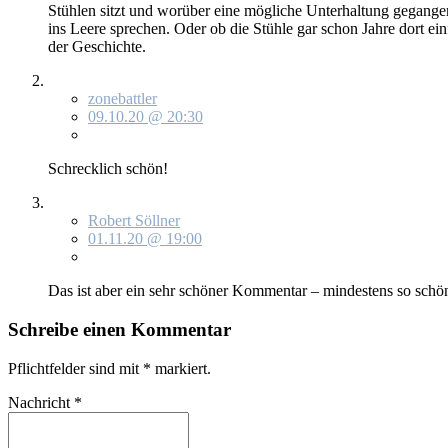
Stüh­len sitzt und wor­über ei­ne mög­li­che Un­ter­hal­tung ge­gan­
ins Lee­re spre­chen. Oder ob die Stüh­le gar schon Jah­re dort ein­f
der Ge­schich­te.
zonebattler
09.10.20 @ 20:30
Schreck­lich schön!
Robert Söllner
01.11.20 @ 19:00
Das ist aber ein sehr schö­ner Kom­men­tar – min­des­tens so schön
Schreibe einen Kommentar
Pflichtfelder sind mit
*
markiert.
Nachricht
*