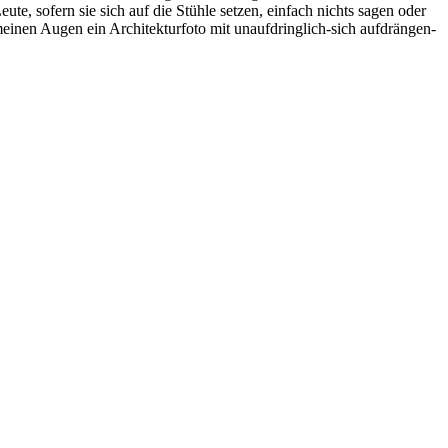
­te, so­fern sie sich auf die Stüh­le set­zen, ein­fach nichts sa­gen oder
nen Au­gen ein Ar­chi­tek­tur­fo­to mit un­auf­dring­lich-sich auf­drän­gen­