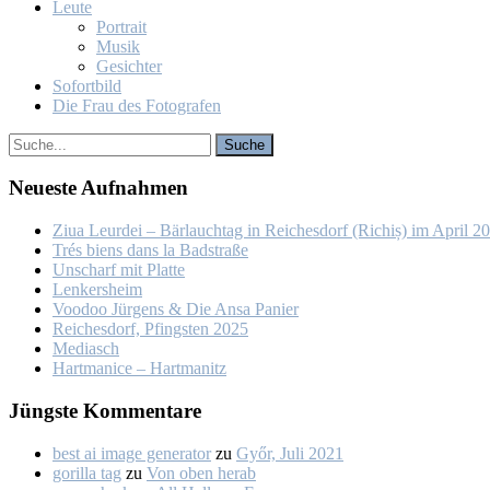
Leu­te
Por­trait
Mu­sik
Ge­sich­ter
So­fort­bild
Die Frau des Fo­to­gra­fen
Neu­es­te Auf­nah­men
Ziua Leur­dei – Bär­lauch­tag in Rei­ches­dorf (Ri­chiș) im April 2
Trés biens dans la Bad­stra­ße
Un­scharf mit Plat­te
Len­kers­heim
Voo­doo Jür­gens & Die An­sa Pa­nier
Rei­ches­dorf, Pfings­ten 2025
Me­dia­sch
Hart­ma­nice – Hart­ma­nitz
Jüngs­te Kom­men­ta­re
best ai image generator
zu
Győr, Ju­li 2021
gorilla tag
zu
Von oben her­ab