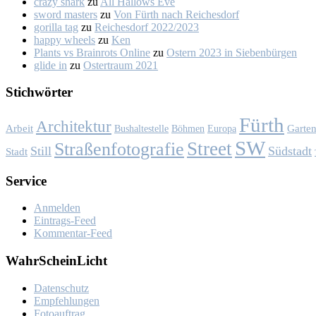
crazy shark
zu
All Hal­lows Eve
sword masters
zu
Von Fürth nach Rei­ches­dorf
gorilla tag
zu
Rei­ches­dorf 2022/2023
happy wheels
zu
Ken
Plants vs Brainrots Online
zu
Os­tern 2023 in Sie­ben­bür­gen
glide in
zu
Os­ter­traum 2021
Stich­wör­ter
Fürth
Architektur
Garte
Arbeit
Bushaltestelle
Böhmen
Europa
SW
Street
Straßenfotografie
Still
Südstadt
Stadt
Ser­vice
Anmelden
Eintrags-Feed
Kommentar-Feed
Wahr­Schein­Licht
Da­ten­schutz
Emp­feh­lun­gen
Fo­to­auf­trag