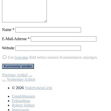
Name
*
E-Mail-Adresse
*
Website
Ein
Gravatar
-Bild neben meinen Kommentaren anzeigen.
Nächster Artikel →
← Vorheriger Artikel
© 2026
WahrScheinLicht
Emp­feh­lun­gen
Fo­to­auf­trag
Ro­bert Söll­ner
Im­pres­sum