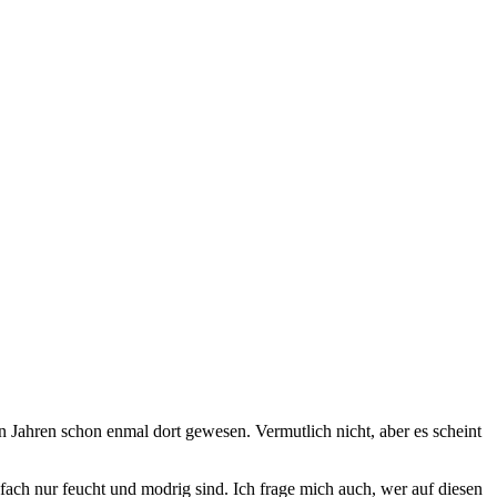
len Jah­ren schon en­mal dort ge­we­sen. Ver­mut­lich nicht, aber es scheint
n ein­fach nur feucht und mod­rig sind. Ich fra­ge mich auch, wer auf die­sen