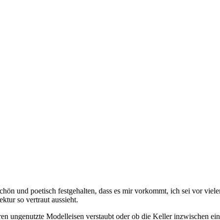
o schön und poe­tisch fest­ge­hal­ten, dass es mir vor­kommt, ich sei vor vie­
­tur so ver­traut aus­sieht.
ah­ren un­ge­nutz­te Mo­dell­ei­sen ver­staubt oder ob die Kel­ler in­zwi­sche