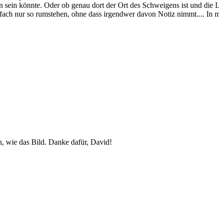
gen sein könn­te. Oder ob ge­nau dort der Ort des Schwei­gens ist und die Leu
ach nur so rum­ste­hen, oh­ne dass ir­gend­wer da­von No­tiz nimmt.... In mei­
, wie das Bild. Dan­ke da­für, Da­vid!