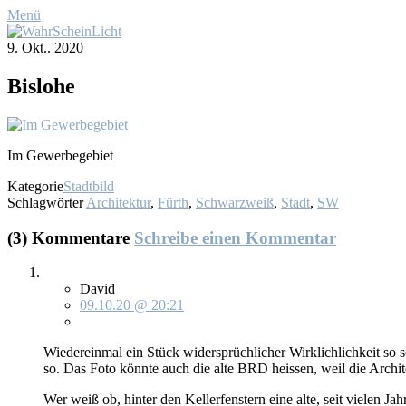
Menü
9. Okt.. 2020
Bis­lo­he
Im Ge­wer­be­ge­biet
Kategorie
Stadtbild
Schlagwörter
Architektur
,
Fürth
,
Schwarzweiß
,
Stadt
,
SW
(3) Kommentare
Schreibe einen Kommentar
David
09.10.20 @ 20:21
Wie­der­ein­mal ein Stück wi­der­sprüch­li­cher Wirk­lich­lich­keit s
so. Das Fo­to könn­te auch die al­te BRD heis­sen, weil die Ar­chi­tek
Wer weiß ob, hin­ter den Kel­ler­fens­tern ei­ne al­te, seit vie­len J