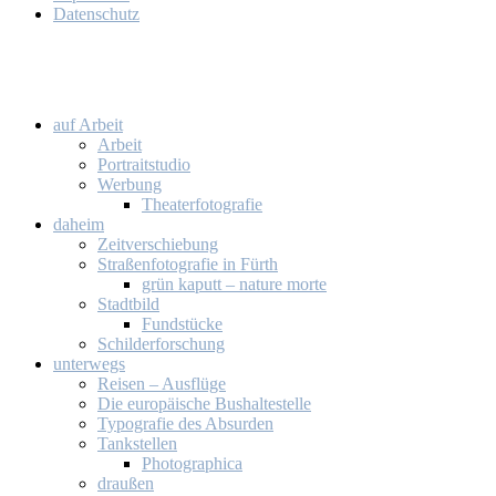
Da­ten­schutz
auf Ar­beit
Ar­beit
Por­trait­stu­dio
Wer­bung
Thea­ter­fo­to­gra­fie
da­heim
Zeit­ver­schie­bung
Stra­ßen­fo­to­gra­fie in Fürth
grün ka­putt – na­tu­re mor­te
Stadt­bild
Fund­stü­cke
Schil­der­for­schung
un­ter­wegs
Rei­sen – Aus­flü­ge
Die eu­ro­päi­sche Bus­hal­te­stel­le
Ty­po­gra­fie des Ab­sur­den
Tank­stel­len
Pho­to­gra­phi­ca
drau­ßen