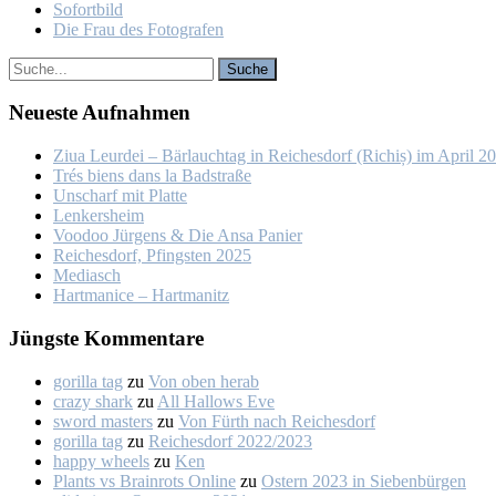
So­fort­bild
Die Frau des Fo­to­gra­fen
Neu­es­te Auf­nah­men
Ziua Leur­dei – Bär­lauch­tag in Rei­ches­dorf (Ri­chiș) im April 2
Trés biens dans la Bad­stra­ße
Un­scharf mit Plat­te
Len­kers­heim
Voo­doo Jür­gens & Die An­sa Pa­nier
Rei­ches­dorf, Pfings­ten 2025
Me­dia­sch
Hart­ma­nice – Hart­ma­nitz
Jüngs­te Kom­men­ta­re
gorilla tag
zu
Von oben her­ab
crazy shark
zu
All Hal­lows Eve
sword masters
zu
Von Fürth nach Rei­ches­dorf
gorilla tag
zu
Rei­ches­dorf 2022/2023
happy wheels
zu
Ken
Plants vs Brainrots Online
zu
Os­tern 2023 in Sie­ben­bür­gen