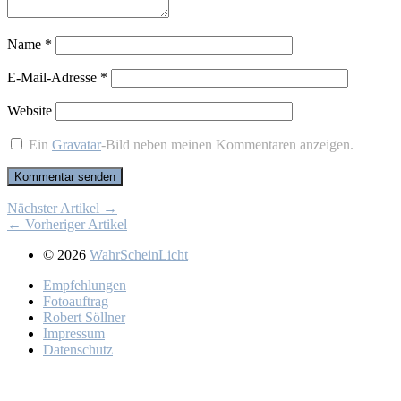
Name
*
E-Mail-Adresse
*
Website
Ein
Gravatar
-Bild neben meinen Kommentaren anzeigen.
Nächster Artikel →
← Vorheriger Artikel
© 2026
WahrScheinLicht
Emp­feh­lun­gen
Fo­to­auf­trag
Ro­bert Söll­ner
Im­pres­sum
Da­ten­schutz