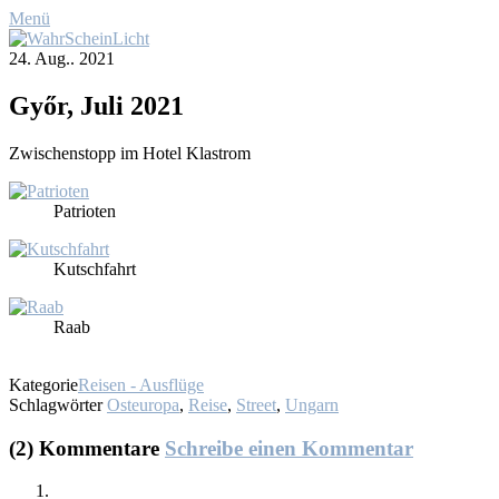
Menü
24. Aug.. 2021
Győr, Ju­li 2021
Zwi­schen­stopp im Ho­tel Klastrom
Pa­trio­ten
Kutsch­fahrt
Raab
Kategorie
Reisen - Ausflüge
Schlagwörter
Osteuropa
,
Reise
,
Street
,
Ungarn
(2) Kommentare
Schreibe einen Kommentar