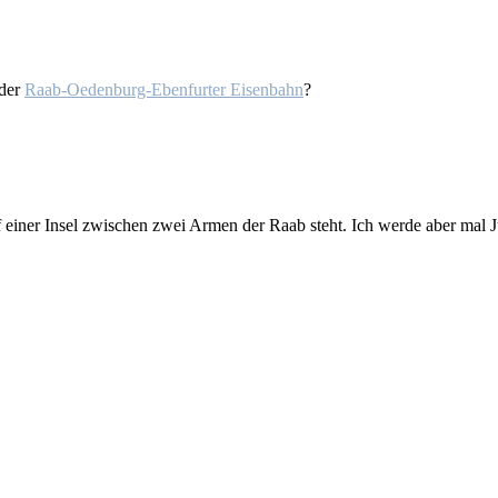
 der
Raab-Oeden­burg-Eben­fur­ter Ei­sen­bahn
?
uf ei­ner In­sel zwi­schen zwei Ar­men der Raab steht. Ich wer­de aber mal 