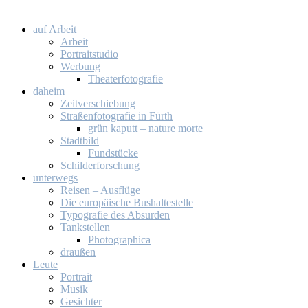
auf Ar­beit
Ar­beit
Por­trait­stu­dio
Wer­bung
Thea­ter­fo­to­gra­fie
da­heim
Zeit­ver­schie­bung
Stra­ßen­fo­to­gra­fie in Fürth
grün ka­putt – na­tu­re mor­te
Stadt­bild
Fund­stü­cke
Schil­der­for­schung
un­ter­wegs
Rei­sen – Aus­flü­ge
Die eu­ro­päi­sche Bus­hal­te­stel­le
Ty­po­gra­fie des Ab­sur­den
Tank­stel­len
Pho­to­gra­phi­ca
drau­ßen
Leu­te
Por­trait
Mu­sik
Ge­sich­ter