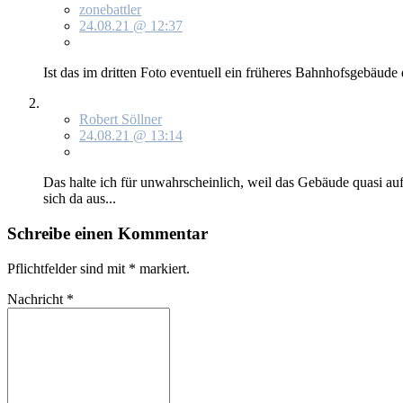
zonebattler
24.08.21 @ 12:37
Ist das im drit­ten Fo­to even­tu­ell ein frü­he­res Bahn­hofs­ge­bäu­de
Robert Söllner
24.08.21 @ 13:14
Das hal­te ich für un­wahr­schein­lich, weil das Ge­bäu­de qua­si a
sich da aus...
Schreibe einen Kommentar
Pflichtfelder sind mit
*
markiert.
Nachricht
*