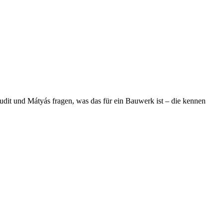
Ju­dit und Má­tyás fra­gen, was das für ein Bau­werk ist – die ken­nen