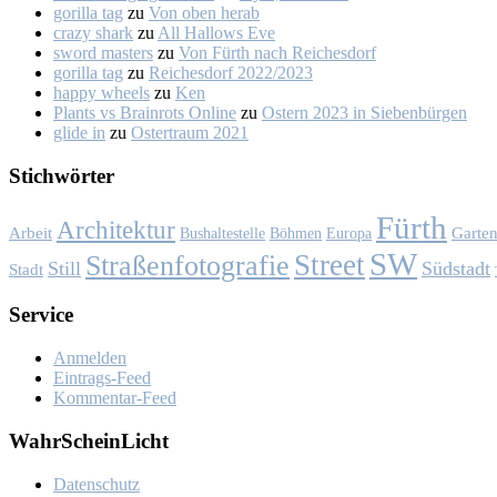
gorilla tag
zu
Von oben her­ab
crazy shark
zu
All Hal­lows Eve
sword masters
zu
Von Fürth nach Rei­ches­dorf
gorilla tag
zu
Rei­ches­dorf 2022/2023
happy wheels
zu
Ken
Plants vs Brainrots Online
zu
Os­tern 2023 in Sie­ben­bür­gen
glide in
zu
Os­ter­traum 2021
Stich­wör­ter
Fürth
Architektur
Garte
Arbeit
Bushaltestelle
Böhmen
Europa
SW
Street
Straßenfotografie
Still
Südstadt
Stadt
Ser­vice
Anmelden
Eintrags-Feed
Kommentar-Feed
Wahr­Schein­Licht
Da­ten­schutz