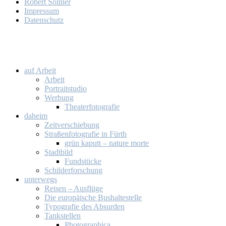
Ro­bert Söll­ner
Im­pres­sum
Da­ten­schutz
auf Ar­beit
Ar­beit
Por­trait­stu­dio
Wer­bung
Thea­ter­fo­to­gra­fie
da­heim
Zeit­ver­schie­bung
Stra­ßen­fo­to­gra­fie in Fürth
grün ka­putt – na­tu­re mor­te
Stadt­bild
Fund­stü­cke
Schil­der­for­schung
un­ter­wegs
Rei­sen – Aus­flü­ge
Die eu­ro­päi­sche Bus­hal­te­stel­le
Ty­po­gra­fie des Ab­sur­den
Tank­stel­len
Pho­to­gra­phi­ca