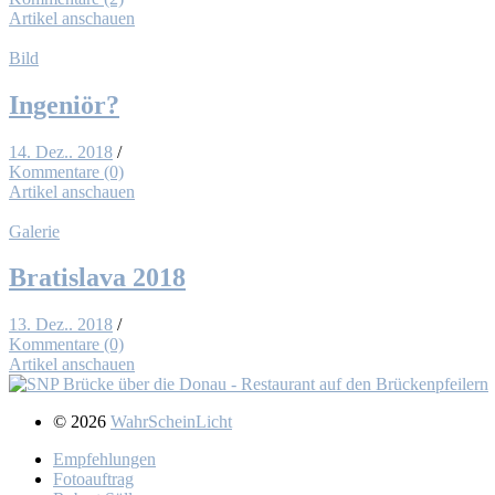
Artikel anschauen
Bild
In­ge­niör?
14. Dez.. 2018
/
Kommentare (0)
Artikel anschauen
Galerie
Bra­tis­la­va 2018
13. Dez.. 2018
/
Kommentare (0)
Artikel anschauen
© 2026
WahrScheinLicht
Emp­feh­lun­gen
Fo­to­auf­trag