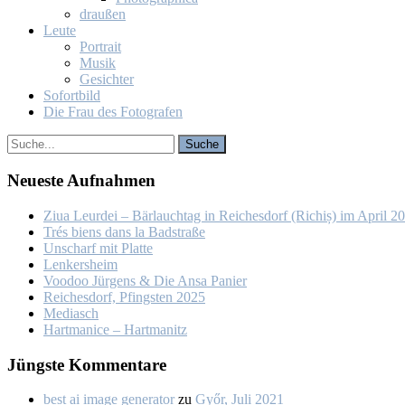
drau­ßen
Leu­te
Por­trait
Mu­sik
Ge­sich­ter
So­fort­bild
Die Frau des Fo­to­gra­fen
Neu­es­te Auf­nah­men
Ziua Leur­dei – Bär­lauch­tag in Rei­ches­dorf (Ri­chiș) im April 2
Trés biens dans la Bad­stra­ße
Un­scharf mit Plat­te
Len­kers­heim
Voo­doo Jür­gens & Die An­sa Pa­nier
Rei­ches­dorf, Pfings­ten 2025
Me­dia­sch
Hart­ma­nice – Hart­ma­nitz
Jüngs­te Kom­men­ta­re
best ai image generator
zu
Győr, Ju­li 2021