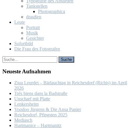
Ty­po­gra­fie des Ab­sur­den
Tank­stel­len
Pho­to­gra­phi­ca
drau­ßen
Leu­te
Por­trait
Mu­sik
Ge­sich­ter
So­fort­bild
Die Frau des Fo­to­gra­fen
Neu­es­te Auf­nah­men
Ziua Leur­dei – Bär­lauch­tag in Rei­ches­dorf (Ri­chiș) im April
2026
Trés biens dans la Bad­stra­ße
Un­scharf mit Plat­te
Len­kers­heim
Voo­doo Jür­gens & Die An­sa Pa­nier
Rei­ches­dorf, Pfings­ten 2025
Me­dia­sch
Hart­ma­nice – Hart­ma­nitz