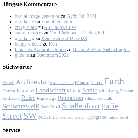
Jüngs­te Kom­men­ta­re
best ai image generator
zu
Győr, Ju­li 2021
gorilla tag
zu
Von oben her­ab
crazy shark
zu
All Hal­lows Eve
sword masters
zu
Von Fürth nach Rei­ches­dorf
gorilla tag
zu
Rei­ches­dorf 2022/2023
happy wheels
zu
Ken
Plants vs Brainrots Online
zu
Os­tern 2023 in Sie­ben­bür­gen
glide in
zu
Os­ter­traum 2021
Stich­wör­ter
Fürth
Architektur
Arbeit
Bushaltestelle
Böhmen
Europa
Landschaft
Natur
Konzert
Musik
Nürnberg
Garten
Portrait
Reise
Rumänien
Reportage
Reichesdorf
Schmuddelästhetik
Straßenfotografie
Schwarzweiß
Still
Stadt
SW
Street
Südstadt
Typografie
Tschechien
Zettel
Verkehr
Tiere
Ser­vice