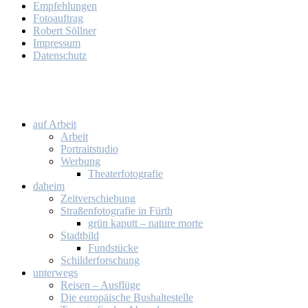
Emp­feh­lun­gen
Fo­to­auf­trag
Ro­bert Söll­ner
Im­pres­sum
Da­ten­schutz
auf Ar­beit
Ar­beit
Por­trait­stu­dio
Wer­bung
Thea­ter­fo­to­gra­fie
da­heim
Zeit­ver­schie­bung
Stra­ßen­fo­to­gra­fie in Fürth
grün ka­putt – na­tu­re mor­te
Stadt­bild
Fund­stü­cke
Schil­der­for­schung
un­ter­wegs
Rei­sen – Aus­flü­ge
Die eu­ro­päi­sche Bus­hal­te­stel­le