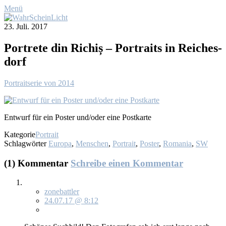
Menü
23. Juli. 2017
Port­re­te din Ri­chiș – Por­traits in Rei­ches­
dorf
Por­trait­se­rie von 2014
Ent­wurf für ein Pos­ter und/oder ei­ne Post­kar­te
Kategorie
Portrait
Schlagwörter
Europa
,
Menschen
,
Portrait
,
Poster
,
Romania
,
SW
(1) Kommentar
Schreibe einen Kommentar
zonebattler
24.07.17 @ 8:12