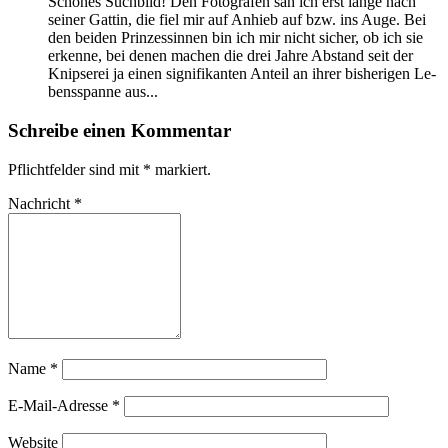
Schö­nes Such­bild! Den Fo­to­gra­fen sah ich erst lan­ge nach
sei­ner Gat­tin, die fiel mir auf An­hieb auf bzw. ins Au­ge. Bei
den bei­den Prin­zes­sin­nen bin ich mir nicht si­cher, ob ich sie
er­ken­ne, bei de­nen ma­chen die drei Jah­re Ab­stand seit der
Knip­se­rei ja ei­nen si­gni­fi­kan­ten An­teil an ih­rer bis­he­ri­gen Le­
bens­span­ne aus...
Schreibe einen Kommentar
Pflichtfelder sind mit
*
markiert.
Nachricht
*
Name
*
E-Mail-Adresse
*
Website