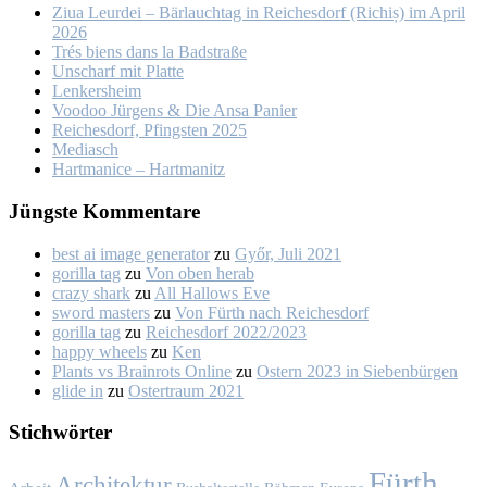
Ziua Leur­dei – Bär­lauch­tag in Rei­ches­dorf (Ri­chiș) im April
2026
Trés biens dans la Bad­stra­ße
Un­scharf mit Plat­te
Len­kers­heim
Voo­doo Jür­gens & Die An­sa Pa­nier
Rei­ches­dorf, Pfings­ten 2025
Me­dia­sch
Hart­ma­nice – Hart­ma­nitz
Jüngs­te Kom­men­ta­re
best ai image generator
zu
Győr, Ju­li 2021
gorilla tag
zu
Von oben her­ab
crazy shark
zu
All Hal­lows Eve
sword masters
zu
Von Fürth nach Rei­ches­dorf
gorilla tag
zu
Rei­ches­dorf 2022/2023
happy wheels
zu
Ken
Plants vs Brainrots Online
zu
Os­tern 2023 in Sie­ben­bür­gen
glide in
zu
Os­ter­traum 2021
Stich­wör­ter
Fürth
Architektur