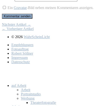
Ein
Gravatar
-Bild neben meinen Kommentaren anzeigen.
Nächster Artikel →
← Vorheriger Artikel
© 2026
WahrScheinLicht
Emp­feh­lun­gen
Fo­to­auf­trag
Ro­bert Söll­ner
Im­pres­sum
Da­ten­schutz
auf Ar­beit
Ar­beit
Por­trait­stu­dio
Wer­bung
Thea­ter­fo­to­gra­fie