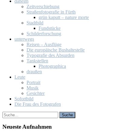
da­heim
Zeit­ver­schie­bung
Stra­ßen­fo­to­gra­fie in Fürth
grün ka­putt – na­tu­re mor­te
Stadt­bild
Fund­stü­cke
Schil­der­for­schung
un­ter­wegs
Rei­sen – Aus­flü­ge
Die eu­ro­päi­sche Bus­hal­te­stel­le
Ty­po­gra­fie des Ab­sur­den
Tank­stel­len
Pho­to­gra­phi­ca
drau­ßen
Leu­te
Por­trait
Mu­sik
Ge­sich­ter
So­fort­bild
Die Frau des Fo­to­gra­fen
Neu­es­te Auf­nah­men