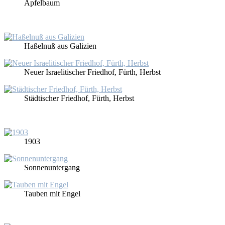
Ap­fel­baum
Haßel­nuß aus Ga­li­zi­en
Neu­er Is­rae­li­ti­scher Fried­hof, Fürth, Herbst
Städ­ti­scher Fried­hof, Fürth, Herbst
1903
Son­nen­un­ter­gang
Tau­ben mit En­gel