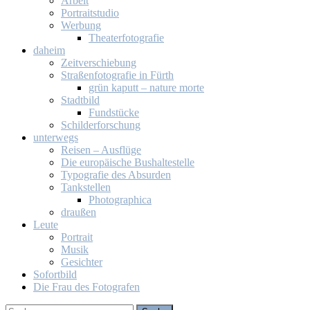
Ar­beit
Por­trait­stu­dio
Wer­bung
Thea­ter­fo­to­gra­fie
da­heim
Zeit­ver­schie­bung
Stra­ßen­fo­to­gra­fie in Fürth
grün ka­putt – na­tu­re mor­te
Stadt­bild
Fund­stü­cke
Schil­der­for­schung
un­ter­wegs
Rei­sen – Aus­flü­ge
Die eu­ro­päi­sche Bus­hal­te­stel­le
Ty­po­gra­fie des Ab­sur­den
Tank­stel­len
Pho­to­gra­phi­ca
drau­ßen
Leu­te
Por­trait
Mu­sik
Ge­sich­ter
So­fort­bild
Die Frau des Fo­to­gra­fen