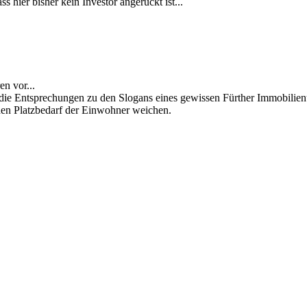
hier bis­her kein In­ves­tor an­ge­rückt ist...
ren vor...
ie Ent­spre­chun­gen zu den Slo­gans ei­nes ge­wis­sen Für­ther Im­mo­bi­li­en
­den Platz­be­darf der Ein­woh­ner wei­chen.