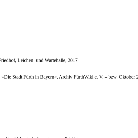
»Die Stadt Fürth in Bay­ern«, Ar­chiv Für­thWi­ki e. V. – bzw. Ok­to­ber