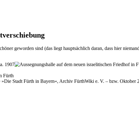
t­ver­schie­bung
l schö­ner ge­wor­den sind (das liegt haupt­säch­lich dar­an, dass hier nie­m
in Fürth
»Die Stadt Fürth in Bay­ern«, Ar­chiv Für­thWi­ki e. V. – bzw. Ok­to­ber