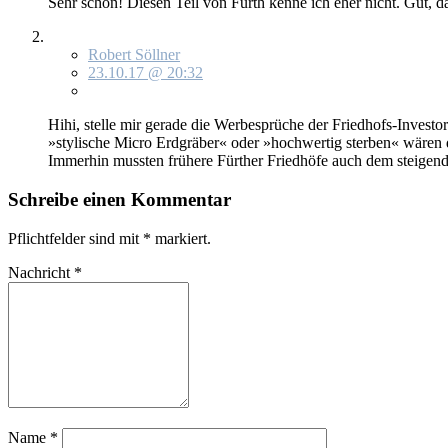
Sehr schön! Die­sen Teil von Fürth ken­ne ich eher nicht. Gut, dass 
Robert Söllner
23.10.17 @ 20:32
Hihi, stel­le mir ge­ra­de die Wer­be­sprü­che der Fried­hofs-In­ves­to­
»sty­li­sche Mi­cro Erd­grä­ber« oder »hoch­wer­tig ster­ben« wä­ren d
Im­mer­hin muss­ten frü­he­re Für­ther Fried­hö­fe auch dem stei­gen
Schreibe einen Kommentar
Pflichtfelder sind mit
*
markiert.
Nachricht
*
Name
*