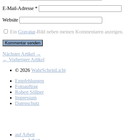
E-Mail-Adresse
*
Website
Ein
Gravatar
-Bild neben meinen Kommentaren anzeigen.
Nächster Artikel →
← Vorheriger Artikel
© 2026
WahrScheinLicht
Emp­feh­lun­gen
Fo­to­auf­trag
Ro­bert Söll­ner
Im­pres­sum
Da­ten­schutz
auf Ar­beit