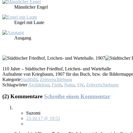
Männ­li­cher En­gel
En­gel mit Lau­te
Aus­gang
110 Jah­re – Städ­ti­scher Fried­hof, Lei­chen- und War­te­hal­le
Auf­nah­me von Krieg­baum, 1907 für das Buch, bzw. die Bil­der­map­pe 
Kategorie
Stadtbild
,
Zeitverschiebung
Schlagwörter
Architektur
,
Fürth
,
Natur
,
SW
,
Zeitverschiebung
(2) Kommentare
Schreibe einen Kommentar
Suzomi
23.10.17 @ 19:51