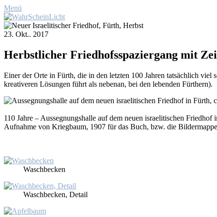
Menü
23. Okt.. 2017
Herbst­li­cher Fried­hofs­spa­zier­gang mit Zei
Ei­ner der Or­te in Fürth, die in den letz­ten 100 Jah­ren tat­säch­lich vie
krea­ti­ve­ren Lö­sun­gen führt als ne­ben­an, bei den le­ben­den Für­thern).
110 Jah­re – Aus­seg­nungs­hal­le auf dem neu­en is­rae­li­ti­schen Fried­hof 
Auf­nah­me von Krieg­baum, 1907 für das Buch, bzw. die Bil­der­map­pe 
Wasch­be­cken
Wasch­be­cken, De­tail