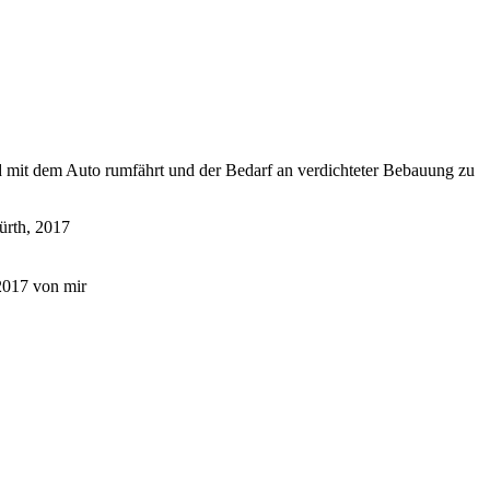
and mit dem Au­to rum­fährt und der Be­darf an ver­dich­te­ter Be­bau­ung zu
 2017 von mir