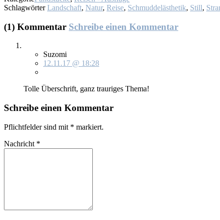
Schlagwörter
Landschaft
,
Natur
,
Reise
,
Schmuddelästhetik
,
Still
,
Stra
(1) Kommentar
Schreibe einen Kommentar
Suzomi
12.11.17 @ 18:28
Tol­le Über­schrift, ganz trau­ri­ges The­ma!
Schreibe einen Kommentar
Pflichtfelder sind mit
*
markiert.
Nachricht
*