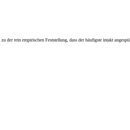
zu der rein em­pi­ri­schen Fest­stel­lung, dass der häu­figs­te in­takt an­ge­spü