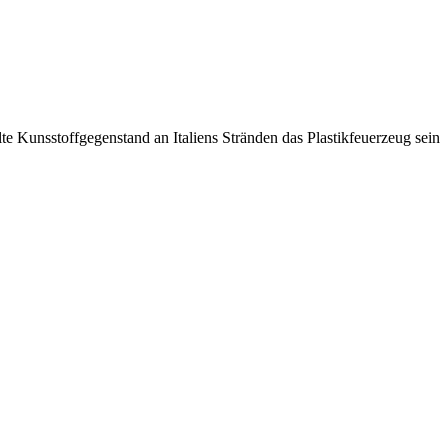
l­te Kunsstoff­ge­gen­stand an Ita­li­ens Strän­den das Plas­tik­feu­er­zeug sein