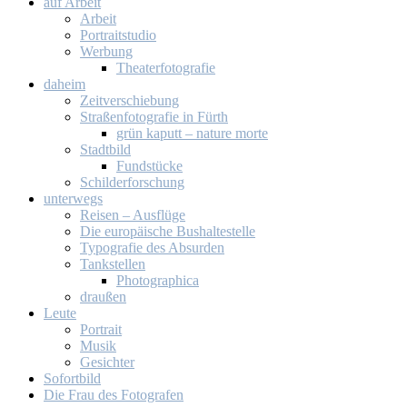
auf Ar­beit
Ar­beit
Por­trait­stu­dio
Wer­bung
Thea­ter­fo­to­gra­fie
da­heim
Zeit­ver­schie­bung
Stra­ßen­fo­to­gra­fie in Fürth
grün ka­putt – na­tu­re mor­te
Stadt­bild
Fund­stü­cke
Schil­der­for­schung
un­ter­wegs
Rei­sen – Aus­flü­ge
Die eu­ro­päi­sche Bus­hal­te­stel­le
Ty­po­gra­fie des Ab­sur­den
Tank­stel­len
Pho­to­gra­phi­ca
drau­ßen
Leu­te
Por­trait
Mu­sik
Ge­sich­ter
So­fort­bild
Die Frau des Fo­to­gra­fen