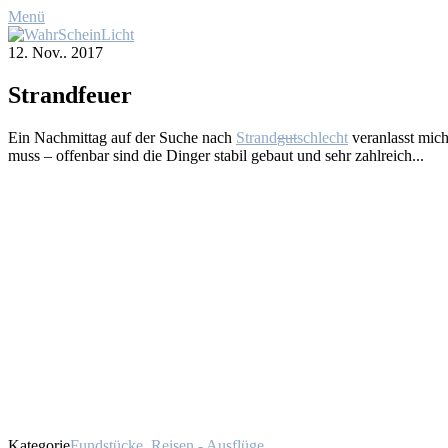
Menü
12. Nov.. 2017
Strand­feu­er
Ein Nach­mit­tag auf der Su­che nach
Strand
gut
schlecht
ver­an­lasst mich 
muss – of­fen­bar sind die Din­ger sta­bil ge­baut und sehr zahl­reich...
Kategorie
Fundstücke
,
Reisen - Ausflüge