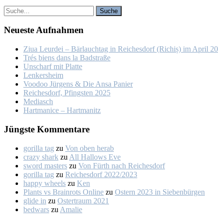
Neu­es­te Auf­nah­men
Ziua Leur­dei – Bär­lauch­tag in Rei­ches­dorf (Ri­chiș) im April 2
Trés biens dans la Bad­stra­ße
Un­scharf mit Plat­te
Len­kers­heim
Voo­doo Jür­gens & Die An­sa Pa­nier
Rei­ches­dorf, Pfings­ten 2025
Me­dia­sch
Hart­ma­nice – Hart­ma­nitz
Jüngs­te Kom­men­ta­re
gorilla tag
zu
Von oben her­ab
crazy shark
zu
All Hal­lows Eve
sword masters
zu
Von Fürth nach Rei­ches­dorf
gorilla tag
zu
Rei­ches­dorf 2022/2023
happy wheels
zu
Ken
Plants vs Brainrots Online
zu
Os­tern 2023 in Sie­ben­bür­gen
glide in
zu
Os­ter­traum 2021
bedwars
zu
Ama­lie