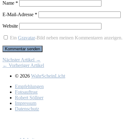
Name
*
E-Mail-Adresse
*
Website
Ein
Gravatar
-Bild neben meinen Kommentaren anzeigen.
Nächster Artikel →
← Vorheriger Artikel
© 2026
WahrScheinLicht
Emp­feh­lun­gen
Fo­to­auf­trag
Ro­bert Söll­ner
Im­pres­sum
Da­ten­schutz